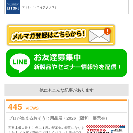
エトレ（トライテクノス）
他にもこんな記事があります
445
VIEWS
プロが集まるおそうじ用品展・2026（阪和 展示会）
西日本最大級！！ 年に１度の展示会の時期になりま
した！ どうぞお気軽にお越しください！ 受付のス