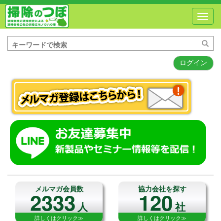
Toggl
navig
ログイン
メルマガ会員数
協力会社を探す
2333
120
人
社
詳しくはクリック≫
詳しくはクリック≫