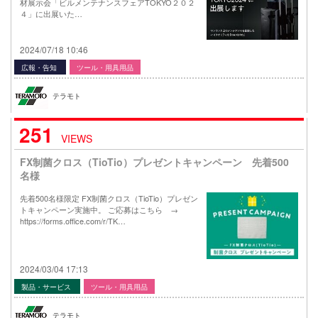
材展示会「ビルメンテナンスフェアTOKYO２０２
４」に出展いた…
2024/07/18 10:46
広報・告知
ツール・用具用品
テラモト
251
VIEWS
FX制菌クロス（TioTio）プレゼントキャンペーン 先着500
名様
先着500名様限定 FX制菌クロス（TioTio）プレゼン
トキャンペーン実施中。 ご応募はこちら →
https://forms.office.com/r/TK…
2024/03/04 17:13
製品・サービス
ツール・用具用品
テラモト