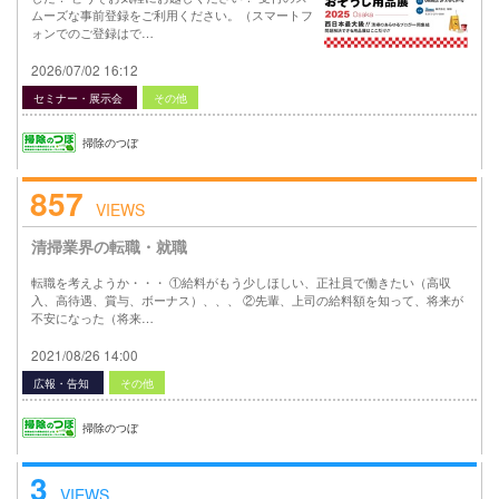
ムーズな事前登録をご利用ください。（スマートフ
ォンでのご登録はで…
2026/07/02 16:12
セミナー・展示会
その他
掃除のつぼ
857
VIEWS
清掃業界の転職・就職
転職を考えようか・・・ ①給料がもう少しほしい、正社員で働きたい（高収
入、高待遇、賞与、ボーナス）、、、 ②先輩、上司の給料額を知って、将来が
不安になった（将来…
2021/08/26 14:00
広報・告知
その他
掃除のつぼ
3
VIEWS