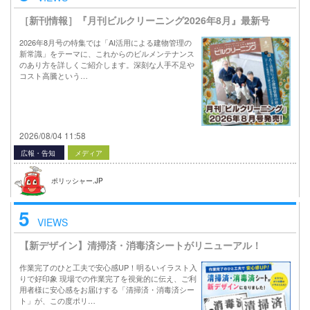
［新刊情報］『月刊ビルクリーニング2026年8月』最新号
2026年8月号の特集では「AI活用による建物管理の
新常識」をテーマに、これからのビルメンテナンス
のあり方を詳しくご紹介します。深刻な人手不足や
コスト高騰という…
2026/08/04 11:58
広報・告知
メディア
ポリッシャー.JP
5
VIEWS
【新デザイン】清掃済・消毒済シートがリニューアル！
作業完了のひと工夫で安心感UP！明るいイラスト入
りで好印象 現場での作業完了を視覚的に伝え、ご利
用者様に安心感をお届けする「清掃済・消毒済シー
ト」が、この度ポリ…