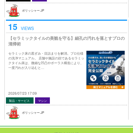
ポリッシャー.JP
15
VIEWS
【セラミックタイルの美観を守る】細孔の汚れを落とすプロの
清掃術
セラミック床の黒ずみ・目詰まりを解消。プロ仕様
の洗浄マニュアル。 店舗や施設の顔であるセラミッ
クタイル床は、微細な凹凸やポーラス構造により、
一度汚れが入り込むと…
2026/07/23 17:09
製品・サービス
マシン
ポリッシャー.JP