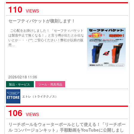
110
VIEWS
セーフティバケットが復刻します！
ご心配をお掛けしました！ 「セーフティバケット
は製造中止で無くなる！」と言う噂が出たとか出な
いとか・・・(^^; ご安心ください！弊社が以前の販
売…
2026/02/18 11:06
製品・サービス
ツール・用具用品
エトレ（トライテクノス）
106
VIEWS
リーチポールをウォーターポールとして使える！「リーチポー
ル コンバージョンキット」手順動画をYouTubeに公開しまし