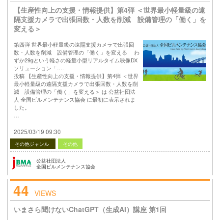
【生産性向上の支援・情報提供】第4弾 ＜世界最小軽量級の遠
隔支援カメラで出張回数・人数を削減 設備管理の「働く」を
変える＞
第四弾 世界最小軽量級の遠隔支援カメラで出張回
数・人数を削減 設備管理の「働く」を変える わ
ずか29gという軽さの軽量小型リアルタイム映像DX
ソリューション「….
投稿 【生産性向上の支援・情報提供】第4弾 ＜世界
最小軽量級の遠隔支援カメラで出張回数・人数を削
減 設備管理の「働く」を変える＞ は 公益社団法
人 全国ビルメンテナンス協会 に最初に表示されま
した。
…
2025/03/19 09:30
その他ジャンル
その他
公益社団法人
全国ビルメンテナンス協会
44
VIEWS
いまさら聞けないChatGPT（生成AI）講座 第1回