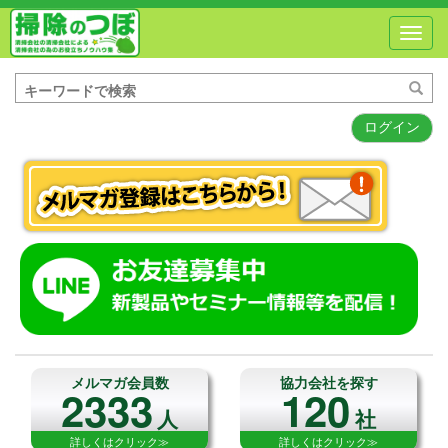
Toggl
navig
ログイン
メルマガ会員数
協力会社を探す
2333
120
人
社
詳しくはクリック≫
詳しくはクリック≫