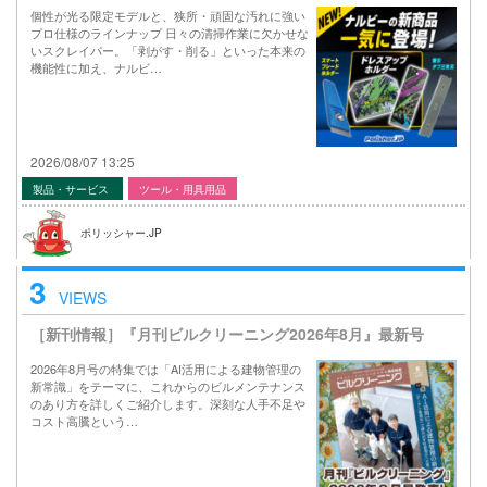
個性が光る限定モデルと、狭所・頑固な汚れに強い
プロ仕様のラインナップ 日々の清掃作業に欠かせな
いスクレイパー。「剥がす・削る」といった本来の
機能性に加え、ナルビ…
2026/08/07 13:25
製品・サービス
ツール・用具用品
ポリッシャー.JP
3
VIEWS
［新刊情報］『月刊ビルクリーニング2026年8月』最新号
2026年8月号の特集では「AI活用による建物管理の
新常識」をテーマに、これからのビルメンテナンス
のあり方を詳しくご紹介します。深刻な人手不足や
コスト高騰という…