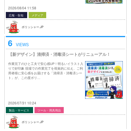
2026/08/04 11:58
広報・告知
メディア
ポリッシャー.JP
6
VIEWS
【新デザイン】清掃済・消毒済シートがリニューアル！
作業完了のひと工夫で安心感UP！明るいイラスト入
りで好印象 現場での作業完了を視覚的に伝え、ご利
用者様に安心感をお届けする「清掃済・消毒済シー
ト」が、この度ポリ…
2026/07/31 10:24
製品・サービス
ツール・用具用品
ポリッシャー.JP