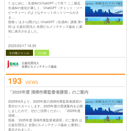
1. はじめに：生成AIのChatGPTって何？ ここ最近、
生成AIの進化が著しく、ChatGPT（チャット・ジー
ピーティー）のようなチャットボットツールがさ
ま….
投稿 いまさら聞けないChatGPT（生成AI）講座 第1
回 は 公益社団法人 全国ビルメンテナンス協会 に最
初に表示されました。
…
2025/03/17 16:30
その他ジャンル
その他
公益社団法人
全国ビルメンテナンス協会
193
VIEWS
「2025年度 清掃作業監督者講習」のご案内
2025年6月より、2025年度の清掃作業監督者講習の
受付がスタートします。2025年度の受講案内を公開
しましたので、ぜひご活用ください。 「2025年度
清掃….
投稿 「2025年度 清掃作業監督者講習」のご案内 は
公益社団法人 全国ビルメンテナンス協会 に最初に
表示されました。