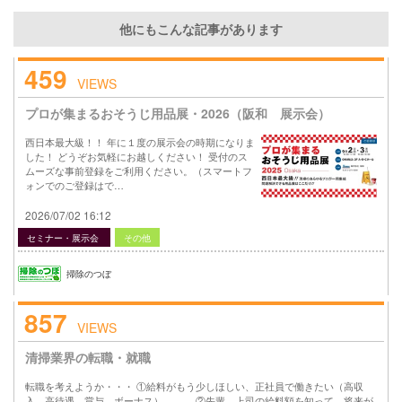
他にもこんな記事があります
459
VIEWS
プロが集まるおそうじ用品展・2026（阪和 展示会）
西日本最大級！！ 年に１度の展示会の時期になりま
した！ どうぞお気軽にお越しください！ 受付のス
ムーズな事前登録をご利用ください。（スマートフ
ォンでのご登録はで…
2026/07/02 16:12
セミナー・展示会
その他
掃除のつぼ
857
VIEWS
清掃業界の転職・就職
転職を考えようか・・・ ①給料がもう少しほしい、正社員で働きたい（高収
入、高待遇、賞与、ボーナス）、、、 ②先輩、上司の給料額を知って、将来が