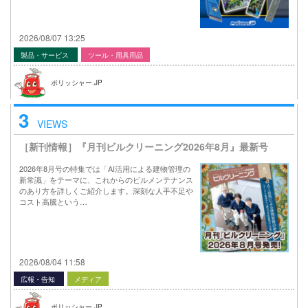
2026/08/07 13:25
製品・サービス
ツール・用具用品
ポリッシャー.JP
3
VIEWS
［新刊情報］『月刊ビルクリーニング2026年8月』最新号
2026年8月号の特集では「AI活用による建物管理の
新常識」をテーマに、これからのビルメンテナンス
のあり方を詳しくご紹介します。深刻な人手不足や
コスト高騰という…
2026/08/04 11:58
広報・告知
メディア
ポリッシャー.JP