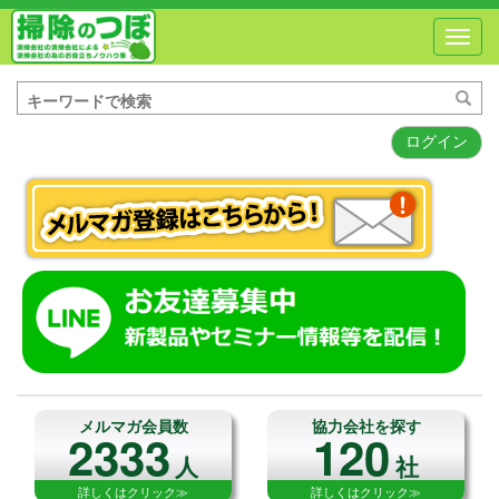
Toggl
navig
ログイン
メルマガ会員数
協力会社を探す
2333
120
人
社
詳しくはクリック≫
詳しくはクリック≫