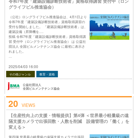
令和7年度「建築設備診断技術者」資格取得講習 受付中（ロン
グライフビル推進協会）
（公社）ロングライフビル推進協会は、4月1日より
令和7年度「建築設備診断技術者」資格取得講習の
受付を開始しました。 「建築設備診断技術者」は、
建築設備（昇降機を….
投稿 令和7年度「建築設備診断技術者」資格取得講
習 受付中（ロングライフビル推進協会） は 公益社
団法人 全国ビルメンテナンス協会 に最初に表示さ
れました。
…
2025/04/03 16:00
その他ジャンル
教育・資格
公益社団法人
全国ビルメンテナンス協会
20
VIEWS
【生産性向上の支援・情報提供】第4弾 ＜世界最小軽量級の遠
隔支援カメラで出張回数・人数を削減 設備管理の「働く」を
変える＞
第四弾 世界最小軽量級の遠隔支援カメラで出張回