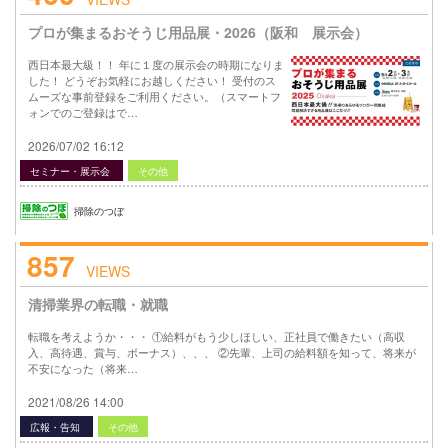
プロが集まるおそうじ用品展・2026（阪和 展示会）
西日本最大級！！ 年に１度の展示会の時期になりま
した！ どうぞお気軽にお越しください！ 受付のス
ムーズな事前登録をご利用ください。（スマートフ
ォンでのご登録はで…
2026/07/02 16:12
セミナー・展示会
その他
掃除のつぼ
857
VIEWS
清掃業界の転職・就職
転職を考えようか・・・ ①給料がもう少しほしい、正社員で働きたい（高収
入、高待遇、賞与、ボーナス）、、、 ②先輩、上司の給料額を知って、将来が
不安になった（将来…
2021/08/26 14:00
広報・告知
その他