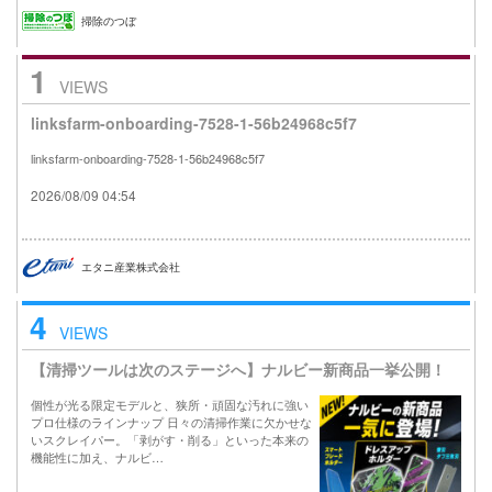
掃除のつぼ
1
VIEWS
linksfarm-onboarding-7528-1-56b24968c5f7
linksfarm-onboarding-7528-1-56b24968c5f7
2026/08/09 04:54
エタニ産業株式会社
4
VIEWS
【清掃ツールは次のステージへ】ナルビー新商品一挙公開！
個性が光る限定モデルと、狭所・頑固な汚れに強い
プロ仕様のラインナップ 日々の清掃作業に欠かせな
いスクレイパー。「剥がす・削る」といった本来の
機能性に加え、ナルビ…