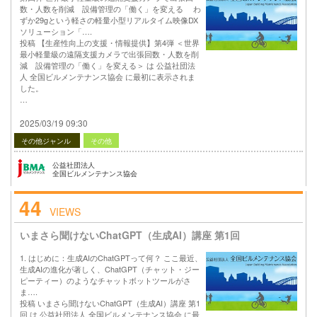
数・人数を削減 設備管理の「働く」を変える わ
ずか29gという軽さの軽量小型リアルタイム映像DX
ソリューション「….
投稿 【生産性向上の支援・情報提供】第4弾 ＜世界
最小軽量級の遠隔支援カメラで出張回数・人数を削
減 設備管理の「働く」を変える＞ は 公益社団法
人 全国ビルメンテナンス協会 に最初に表示されま
した。
…
2025/03/19 09:30
その他ジャンル
その他
公益社団法人
全国ビルメンテナンス協会
44
VIEWS
いまさら聞けないChatGPT（生成AI）講座 第1回
1. はじめに：生成AIのChatGPTって何？ ここ最近、
生成AIの進化が著しく、ChatGPT（チャット・ジー
ピーティー）のようなチャットボットツールがさ
ま….
投稿 いまさら聞けないChatGPT（生成AI）講座 第1
回 は 公益社団法人 全国ビルメンテナンス協会 に最