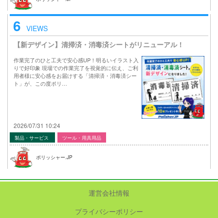
6
VIEWS
【新デザイン】清掃済・消毒済シートがリニューアル！
作業完了のひと工夫で安心感UP！明るいイラスト入
りで好印象 現場での作業完了を視覚的に伝え、ご利
用者様に安心感をお届けする「清掃済・消毒済シー
ト」が、この度ポリ…
2026/07/31 10:24
製品・サービス
ツール・用具用品
ポリッシャー.JP
運営会社情報
プライバシーポリシー