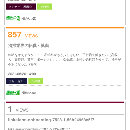
セミナー・展示会
その他
掃除のつぼ
857
VIEWS
清掃業界の転職・就職
転職を考えようか・・・ ①給料がもう少しほしい、正社員で働きたい（高収
入、高待遇、賞与、ボーナス）、、、 ②先輩、上司の給料額を知って、将来が
不安になった（将来…
2021/08/26 14:00
広報・告知
その他
掃除のつぼ
1
VIEWS
linksfarm-onboarding-7528-1-56b24968c5f7
linksfarm-onboarding-7528-1-56b24968c5f7