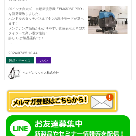
20インチ自走式 自動床洗浄機「EMX50BT-PRO」
を新発売致しました。
ハンドルのタッチパネルで6つの洗浄モードが選べ
ます！
メンテナンス箇所がわかりやすい黄色表示とＶ型ス
クイジーで高い吸水性能！
詳しくは”製品案内”で！
…
2024/07/25 10:44
製品・サービス
マシン
ペンギンワックス株式会社