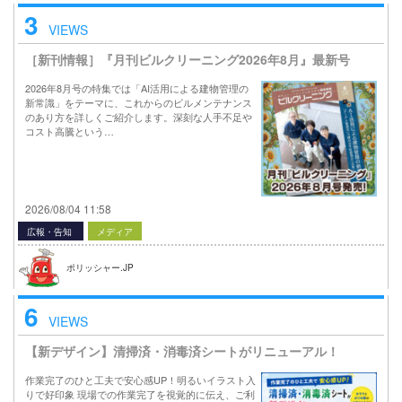
3
VIEWS
［新刊情報］『月刊ビルクリーニング2026年8月』最新号
2026年8月号の特集では「AI活用による建物管理の
新常識」をテーマに、これからのビルメンテナンス
のあり方を詳しくご紹介します。深刻な人手不足や
コスト高騰という…
2026/08/04 11:58
広報・告知
メディア
ポリッシャー.JP
6
VIEWS
【新デザイン】清掃済・消毒済シートがリニューアル！
作業完了のひと工夫で安心感UP！明るいイラスト入
りで好印象 現場での作業完了を視覚的に伝え、ご利