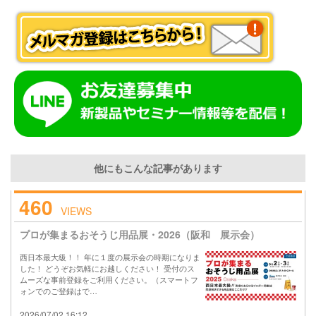
他にもこんな記事があります
460
VIEWS
プロが集まるおそうじ用品展・2026（阪和 展示会）
西日本最大級！！ 年に１度の展示会の時期になりま
した！ どうぞお気軽にお越しください！ 受付のス
ムーズな事前登録をご利用ください。（スマートフ
ォンでのご登録はで…
2026/07/02 16:12