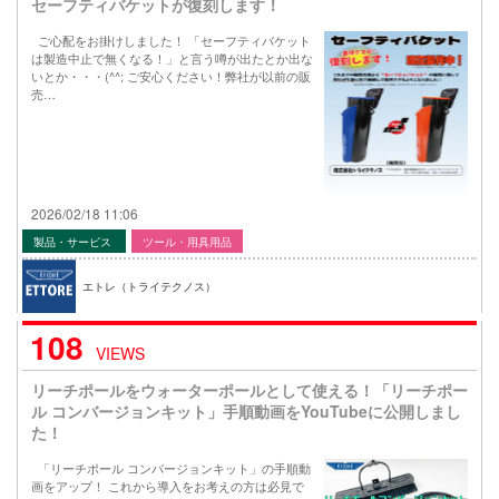
セーフティバケットが復刻します！
ご心配をお掛けしました！ 「セーフティバケット
は製造中止で無くなる！」と言う噂が出たとか出な
いとか・・・(^^; ご安心ください！弊社が以前の販
売…
2026/02/18 11:06
製品・サービス
ツール・用具用品
エトレ（トライテクノス）
108
VIEWS
リーチポールをウォーターポールとして使える！「リーチポー
ル コンバージョンキット」手順動画をYouTubeに公開しまし
た！
「リーチポール コンバージョンキット」の手順動
画をアップ！ これから導入をお考えの方は必見で