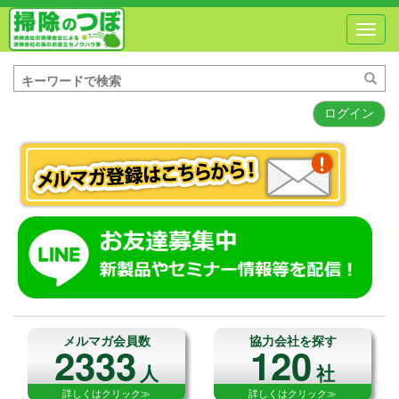
Toggl
navig
ログイン
メルマガ会員数
協力会社を探す
2333
120
人
社
詳しくはクリック≫
詳しくはクリック≫