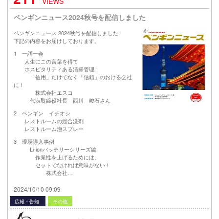
VIEWS
ペンギンニュース2024秋号を配信しました
ペンギンニュース 2024秋号を配信しました！
下記の内容をお届けしております。
1 一語一会
人生にこの言葉を得て
ホスピタリティある清掃管理！
「信用」だけでなく「信頼」のおける会社
に！
株式会社エスコ
代表取締役社長 西川 峻石さん
2 ペンギン イチオシ
レストルームの総合洗剤
レストルーム泡スプレー
3 現場導入事例
Li-ionバッテリーシリーズ編
作業性を上げるためには、
セットでなければ意味がない！
株式会社…
2024/10/10 09:09
広報・告知
その他