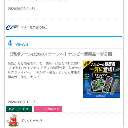
2026/08/09 04:54
エタニ産業株式会社
4
VIEWS
【清掃ツールは次のステージへ】ナルビー新商品一挙公開！
個性が光る限定モデルと、狭所・頑固な汚れに強い
プロ仕様のラインナップ 日々の清掃作業に欠かせな
いスクレイパー。「剥がす・削る」といった本来の
機能性に加え、ナルビ…
2026/08/07 13:25
製品・サービス
ツール・用具用品
ポリッシャー.JP