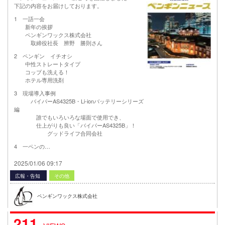
下記の内容をお届けしております。
1 一語一会
新年の挨拶
ペンギンワックス株式会社
取締役社長 辨野 勝則さん
2 ペンギン イチオシ
中性ストレートタイプ
コップも洗える！
ホテル専用洗剤
3 現場導入事例
バイパーAS4325B・Li-ionバッテリーシリーズ
編
誰でもいろいろな場面で使用でき、
仕上がりも良い「バイパーAS4325B」！
グッドライフ合同会社
4 一ペンの…
2025/01/06 09:17
広報・告知
その他
ペンギンワックス株式会社
211