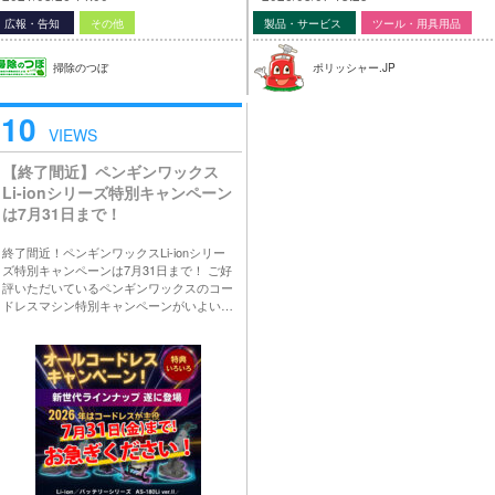
広報・告知
その他
製品・サービス
ツール・用具用品
掃除のつぼ
ポリッシャー.JP
10
VIEWS
【終了間近】ペンギンワックス
Li-ionシリーズ特別キャンペーン
は7月31日まで！
終了間近！ペンギンワックスLi-ionシリー
ズ特別キャンペーンは7月31日まで！ ご好
評いただいているペンギンワックスのコー
ドレスマシン特別キャンペーンがいよい…