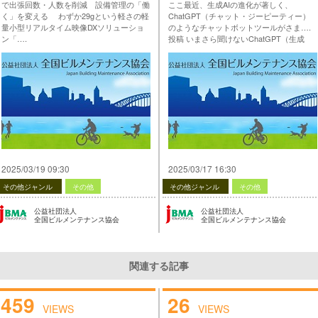
で出張回数・人数を削減 設備管理の「働
ここ最近、生成AIの進化が著しく、
く」を変える わずか29gという軽さの軽
ChatGPT（チャット・ジーピーティー）
量小型リアルタイム映像DXソリューショ
のようなチャットボットツールがさま….
ン「….
投稿 いまさら聞けないChatGPT（生成
投稿 【生産性向上の支援・情報提供】第4
AI）講座 第1回 は 公益社団法人 全国ビル
弾 ＜世界最小軽量級の遠隔支援カメラで
メンテナンス協会 に最初に表示されまし
出張回数・人数を削減 設備管理の「働
た。
く」を変える＞ は 公益社団法人 全国ビル
…
メンテナンス協会 に最初に表示されまし
た。
…
2025/03/19 09:30
2025/03/17 16:30
その他ジャンル
その他
その他ジャンル
その他
公益社団法人
公益社団法人
全国ビルメンテナンス協会
全国ビルメンテナンス協会
関連する記事
459
26
VIEWS
VIEWS