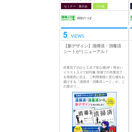
セミナー・展示会
その他
掃除のつぼ
5
VIEWS
【新デザイン】清掃済・消毒済
シートがリニューアル！
作業完了のひと工夫で安心感UP！明るい
イラスト入りで好印象 現場での作業完了
を視覚的に伝え、ご利用者様に安心感をお
届けする「清掃済・消毒済シート」が、こ
の度ポリ…