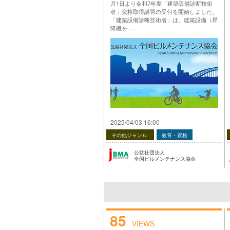
月1日より令和7年度「建築設備診断技術
者」資格取得講習の受付を開始しました。
「建築設備診断技術者」は、建築設備（昇
降機を….
投稿 令和7年度「建築設備診断技術者」資
格取得講習 受付中（ロングライフビル推
進協会） は 公益社団法人 全国ビルメンテ
ナンス協会 に最初に表示されました。
…
2025/04/03 16:00
その他ジャンル
教育・資格
公益社団法人
全国ビルメンテナンス協会
85
VIEWS