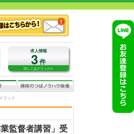
求人情報
3
件
詳しくはクリック≫
メリット
業監督者講習」受