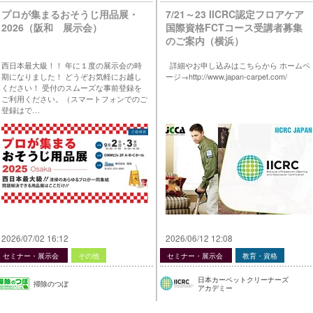
プロが集まるおそうじ用品展・
7/21～23 IICRC認定フロアケア
2026（阪和 展示会）
国際資格FCTコース受講者募集
のご案内（横浜）
西日本最大級！！ 年に１度の展示会の時
詳細やお申し込みはこちらから ホームペ
期になりました！ どうぞお気軽にお越し
ージ→http://www.japan-carpet.com/
ください！ 受付のスムーズな事前登録を
ご利用ください。（スマートフォンでのご
登録はで…
2026/07/02 16:12
2026/06/12 12:08
セミナー・展示会
その他
セミナー・展示会
教育・資格
日本カーペットクリーナーズ
掃除のつぼ
アカデミー