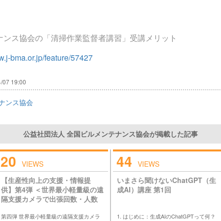
ナンス協会の「清掃作業監督者講習」受講メリット
w.j-bma.or.jp/feature/57427
/07 19:00
ナンス協会
公益社団法人 全国ビルメンテナンス協会が掲載した記事
20
44
VIEWS
VIEWS
【生産性向上の支援・情報提
いまさら聞けないChatGPT（生
供】第4弾 ＜世界最小軽量級の遠
成AI）講座 第1回
隔支援カメラで出張回数・人数
を削減 設備管理の「働く」を
第四弾 世界最小軽量級の遠隔支援カメラ
1. はじめに：生成AIのChatGPTって何？
変える＞