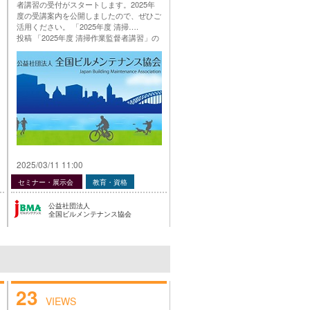
者講習の受付がスタートします。2025年
度の受講案内を公開しましたので、ぜひご
活用ください。 「2025年度 清掃….
投稿 「2025年度 清掃作業監督者講習」の
ご案内 は 公益社団法人 全国ビルメンテナ
ンス協会 に最初に表示されました。
…
2025/03/11 11:00
セミナー・展示会
教育・資格
公益社団法人
全国ビルメンテナンス協会
23
VIEWS