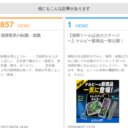
他にもこんな記事があります
857
1
VIEWS
VIEWS
清掃業界の転職・就職
【清掃ツールは次のステージ
へ】ナルビー新商品一挙公開！
転職を考えようか・・・ ①給料がもう少
個性が光る限定モデルと、狭所・頑固な汚
しほしい、正社員で働きたい（高収入、高
れに強いプロ仕様のラインナップ 日々の
待遇、賞与、ボーナス）、、、 ②先輩、
清掃作業に欠かせないスクレイパー。「剥
上司の給料額を知って、将来が不安になっ
がす・削る」といった本来の機能性に加
た（将来…
え、ナルビ…
2021/08/26 14:00
2026/08/07 13:25