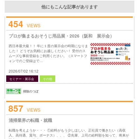
他にもこんな記事があります
454
VIEWS
プロが集まるおそうじ用品展・2026（阪和 展示会）
西日本最大級！！ 年に１度の展示会の時期になりま
した！ どうぞお気軽にお越しください！ 受付のス
ムーズな事前登録をご利用ください。（スマートフ
ォンでのご登録はで…
2026/07/02 16:12
セミナー・展示会
その他
掃除のつぼ
857
VIEWS
清掃業界の転職・就職
転職を考えようか・・・ ①給料がもう少しほしい、正社員で働きたい（高収
入、高待遇、賞与、ボーナス）、、、 ②先輩、上司の給料額を知って、将来が