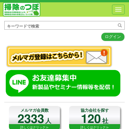
Toggl
navig
ログイン
メルマガ会員数
協力会社を探す
2333
120
人
社
詳しくはクリック≫
詳しくはクリック≫