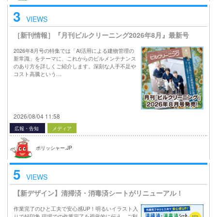
3
VIEWS
［新刊情報］『月刊ビルクリーニング2026年8月』最新号
2026年8月号の特集では「AI活用による建物管理の
新常識」をテーマに、これからのビルメンテナンス
のあり方を詳しくご紹介します。深刻な人手不足や
コスト高騰という…
2026/08/04 11:58
広報・告知
メディア
ポリッシャー.JP
5
VIEWS
【新デザイン】清掃済・消毒済シートがリニューアル！
作業完了のひと工夫で安心感UP！明るいイラスト入
りで好印象 現場での作業完了を視覚的に伝え、ご利