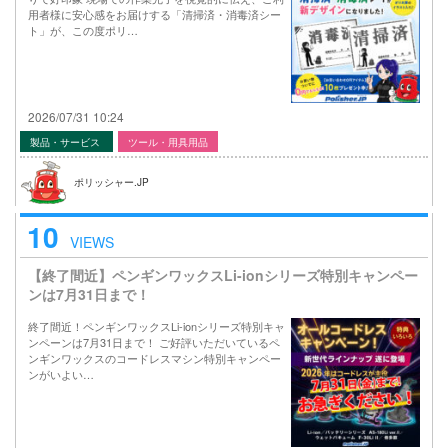
用者様に安心感をお届けする「清掃済・消毒済シー
ト」が、この度ポリ…
2026/07/31 10:24
製品・サービス
ツール・用具用品
ポリッシャー.JP
10
VIEWS
【終了間近】ペンギンワックスLi-ionシリーズ特別キャンペー
ンは7月31日まで！
終了間近！ペンギンワックスLi-ionシリーズ特別キャ
ンペーンは7月31日まで！ ご好評いただいているペ
ンギンワックスのコードレスマシン特別キャンペー
ンがいよい…