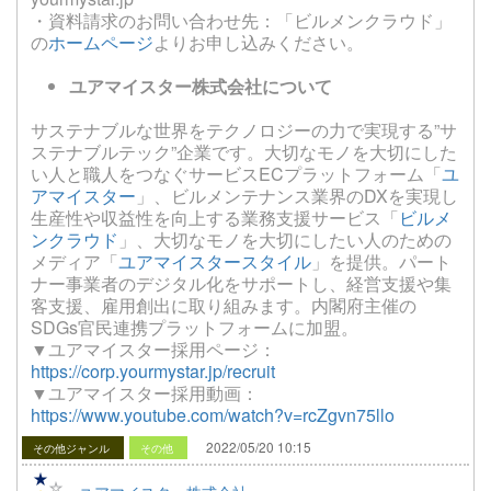
・資料請求のお問い合わせ先：「ビルメンクラウド」
の
ホームページ
よりお申し込みください。
ユアマイスター株式会社について
サステナブルな世界をテクノロジーの力で実現する”サ
ステナブルテック”企業です。大切なモノを大切にした
い人と職人をつなぐサービスECプラットフォーム「
ユ
アマイスター
」、ビルメンテナンス業界のDXを実現し
生産性や収益性を向上する業務支援サービス「
ビルメ
ンクラウド
」、大切なモノを大切にしたい人のための
メディア「
ユアマイスタースタイル
」を提供。パート
ナー事業者のデジタル化をサポートし、経営支援や集
客支援、雇用創出に取り組みます。内閣府主催の
SDGs官民連携プラットフォームに加盟。
▼ユアマイスター採用ページ：
https://corp.yourmystar.jp/recruit
▼ユアマイスター採用動画：
https://www.youtube.com/watch?v=rcZgvn75llo
2022/05/20 10:15
その他ジャンル
その他