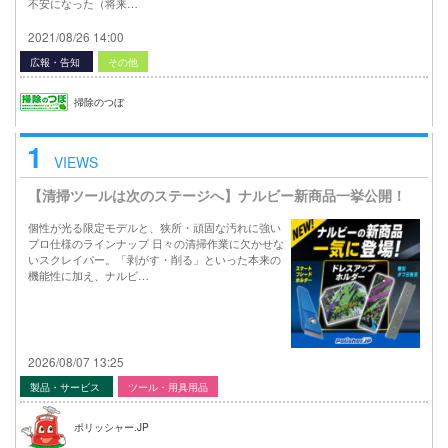
不安になった（将来…
2021/08/26 14:00
広報・告知
その他
掃除のつぼ
1
VIEWS
【清掃ツールは次のステージへ】ナルビー新商品一挙公開！
個性が光る限定モデルと、狭所・頑固な汚れに強い
プロ仕様のラインナップ 日々の清掃作業に欠かせな
いスクレイパー。「剥がす・削る」といった本来の
機能性に加え、ナルビ…
2026/08/07 13:25
製品・サービス
ツール・用具用品
ポリッシャー.JP