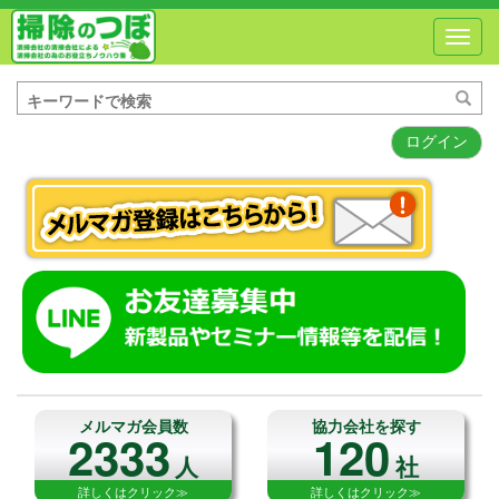
Toggl
navig
ログイン
メルマガ会員数
協力会社を探す
2333
120
人
社
詳しくはクリック≫
詳しくはクリック≫