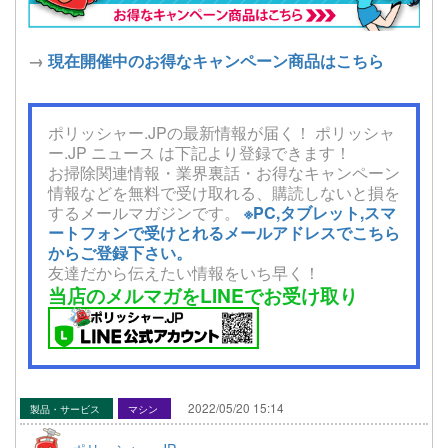
→
現在開催中のお得なキャンペーン商品はこちら
ポリッシャー.JPの最新情報が届く！ ポリッシャ
ー.JP ニュース は下記より登録できます！
お掃除関連情報・業界裏話・お得なキャンペーン
情報などを無料で受け取れる、購読しないと損を
するメールマガジンです。
※PC,タブレット,スマ
ートフォンで受けとれるメールアドレスでこちら
からご登録下さい。
友達だから伝えたい情報をいち早く！
当店のメルマガをLINEでお受け取り
2022/05/20 15:14
製品・サービス
マシン