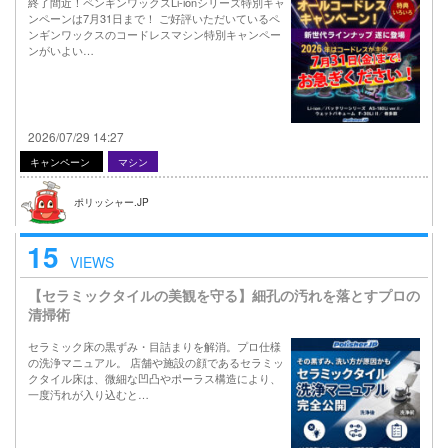
終了間近！ペンギンワックスLi-ionシリーズ特別キャ
ンペーンは7月31日まで！ ご好評いただいているペ
ンギンワックスのコードレスマシン特別キャンペー
ンがいよい…
2026/07/29 14:27
キャンペーン
マシン
ポリッシャー.JP
15
VIEWS
【セラミックタイルの美観を守る】細孔の汚れを落とすプロの
清掃術
セラミック床の黒ずみ・目詰まりを解消。プロ仕様
の洗浄マニュアル。 店舗や施設の顔であるセラミッ
クタイル床は、微細な凹凸やポーラス構造により、
一度汚れが入り込むと…