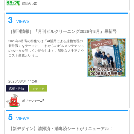
掃除のつぼ
3
VIEWS
［新刊情報］『月刊ビルクリーニング2026年8月』最新号
2026年8月号の特集では「AI活用による建物管理の
新常識」をテーマに、これからのビルメンテナンス
のあり方を詳しくご紹介します。深刻な人手不足や
コスト高騰という…
2026/08/04 11:58
広報・告知
メディア
ポリッシャー.JP
5
VIEWS
【新デザイン】清掃済・消毒済シートがリニューアル！