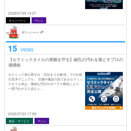
2026/07/29 14:27
キャンペーン
マシン
ポリッシャー.JP
15
VIEWS
【セラミックタイルの美観を守る】細孔の汚れを落とすプロの
清掃術
セラミック床の黒ずみ・目詰まりを解消。プロ仕様
の洗浄マニュアル。 店舗や施設の顔であるセラミッ
クタイル床は、微細な凹凸やポーラス構造により、
一度汚れが入り込むと…
2026/07/23 17:09
製品・サービス
マシン