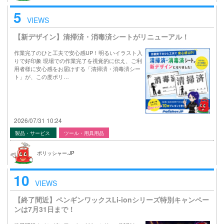
5
VIEWS
【新デザイン】清掃済・消毒済シートがリニューアル！
作業完了のひと工夫で安心感UP！明るいイラスト入
りで好印象 現場での作業完了を視覚的に伝え、ご利
用者様に安心感をお届けする「清掃済・消毒済シー
ト」が、この度ポリ…
2026/07/31 10:24
製品・サービス
ツール・用具用品
ポリッシャー.JP
10
VIEWS
【終了間近】ペンギンワックスLi-ionシリーズ特別キャンペー
ンは7月31日まで！