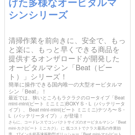
げた多様なオービタルマ
シンシリーズ
清掃作業を前向きに、安全で、もっ
と楽に、もっと早くできる商品を
提供するオンザロードが開発した
オービタルマシン「Beat（ビー
ト）」シリーズ！
簡単に操作できる国内唯一の大型オービタルマ
シン「Beat」！
最近では、狭いところもラクラクのロータイプ「Beat
mini-mini(ビート ミニミニ)BOXY S・L（バッテリータ
イプ）、 Beat mini-mini(ビート ミニミニ)テツろ〜 S・
L（バッテリータイプ）」が登場！
さらに、コードレスでコンパクトサイズのオービタルマシン「Beat
mini-カク(ビート ミニカク)」 に 低コストでクラス最高の作業効
率。17インチ超高速振動型ポリッシャー「Beat mini-マル(ビート