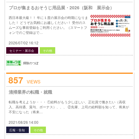
プロが集まるおそうじ用品展・2026（阪和 展示会）
西日本最大級！！ 年に１度の展示会の時期になりま
した！ どうぞお気軽にお越しください！ 受付のス
ムーズな事前登録をご利用ください。（スマートフ
ォンでのご登録はで…
2026/07/02 16:12
セミナー・展示会
その他
掃除のつぼ
857
VIEWS
清掃業界の転職・就職
転職を考えようか・・・ ①給料がもう少しほしい、正社員で働きたい（高収
入、高待遇、賞与、ボーナス）、、、 ②先輩、上司の給料額を知って、将来が
不安になった（将来…
2021/08/26 14:00
広報・告知
その他