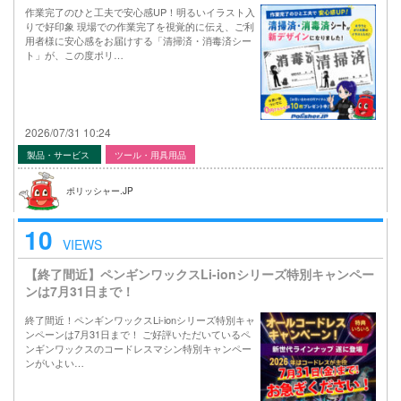
作業完了のひと工夫で安心感UP！明るいイラスト入
りで好印象 現場での作業完了を視覚的に伝え、ご利
用者様に安心感をお届けする「清掃済・消毒済シー
ト」が、この度ポリ…
2026/07/31 10:24
製品・サービス
ツール・用具用品
ポリッシャー.JP
10
VIEWS
【終了間近】ペンギンワックスLi-ionシリーズ特別キャンペー
ンは7月31日まで！
終了間近！ペンギンワックスLi-ionシリーズ特別キャ
ンペーンは7月31日まで！ ご好評いただいているペ
ンギンワックスのコードレスマシン特別キャンペー
ンがいよい…