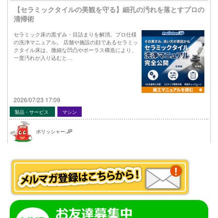
【セラミックタイルの美観を守る】細孔の汚れを落とすプロの
清掃術
セラミック床の黒ずみ・目詰まりを解消。プロ仕様
の洗浄マニュアル。 店舗や施設の顔であるセラミッ
クタイル床は、微細な凹凸やポーラス構造により、
一度汚れが入り込むと…
2026/07/23 17:09
製品・サービス
マシン
ポリッシャー.JP