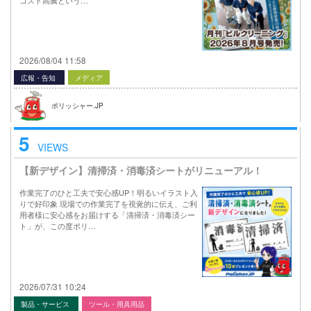
コスト高騰という…
2026/08/04 11:58
広報・告知
メディア
ポリッシャー.JP
5
VIEWS
【新デザイン】清掃済・消毒済シートがリニューアル！
作業完了のひと工夫で安心感UP！明るいイラスト入
りで好印象 現場での作業完了を視覚的に伝え、ご利
用者様に安心感をお届けする「清掃済・消毒済シー
ト」が、この度ポリ…
2026/07/31 10:24
製品・サービス
ツール・用具用品