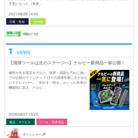
不安になった（将来…
2021/08/26 14:00
広報・告知
その他
掃除のつぼ
1
VIEWS
【清掃ツールは次のステージへ】ナルビー新商品一挙公開！
個性が光る限定モデルと、狭所・頑固な汚れに強い
プロ仕様のラインナップ 日々の清掃作業に欠かせな
いスクレイパー。「剥がす・削る」といった本来の
機能性に加え、ナルビ…
2026/08/07 13:25
製品・サービス
ツール・用具用品
ポリッシャー.JP