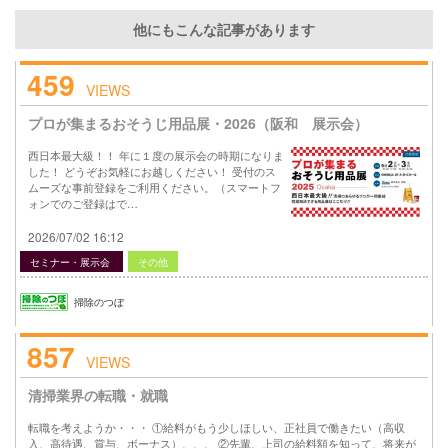
他にもこんな記事があります
459
VIEWS
プロが集まるおそうじ用品展・2026（阪和 展示会）
西日本最大級！！ 年に１度の展示会の時期になりま
した！ どうぞお気軽にお越しください！ 受付のス
ムーズな事前登録をご利用ください。（スマートフ
ォンでのご登録はで…
2026/07/02 16:12
セミナー・展示会
その他
掃除のつぼ
857
VIEWS
清掃業界の転職・就職
転職を考えようか・・・ ①給料がもう少しほしい、正社員で働きたい（高収
入、高待遇、賞与、ボーナス）、、、 ②先輩、上司の給料額を知って、将来が