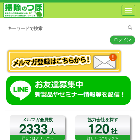
Toggl
navig
ログイン
メルマガ会員数
協力会社を探す
2333
120
人
社
詳しくはクリック≫
詳しくはクリック≫