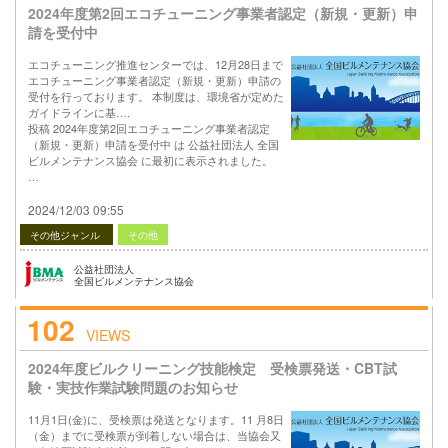
2024年度第2回エコチューニング事業者認定（新規・更新）申
請を受付中
エコチューニング推進センターでは、12月28日まで
エコチューニング事業者認定（新規・更新）申請の
受付を行っております。 本制度は、環境省が定めた
ガイドラインに基….
投稿 2024年度第2回エコチューニング事業者認定
（新規・更新）申請を受付中 は 公益社団法人 全国
ビルメンテナンス協会 に最初に表示されました。
…
2024/12/03 09:55
その他ジャンル
その他
公益社団法人
全国ビルメンテナンス協会
102
VIEWS
2024年度ビルクリーニング技能検定 受検票発送・CBT試
験・実技作業試験問題のお知らせ
11月1日(金)に、受検票は発送となります。11 月8日
（金）までに受検票が到着しない場合は、当協会又