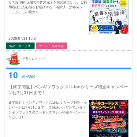
りで好印象 現場での作業完了を視覚的に伝え、ご利
用者様に安心感をお届けする「清掃済・消毒済シー
ト」が、この度ポリ…
2026/07/31 10:24
製品・サービス
ツール・用具用品
ポリッシャー.JP
10
VIEWS
【終了間近】ペンギンワックスLi-ionシリーズ特別キャンペー
ンは7月31日まで！
終了間近！ペンギンワックスLi-ionシリーズ特別キャ
ンペーンは7月31日まで！ ご好評いただいているペ
ンギンワックスのコードレスマシン特別キャンペー
ンがいよい…