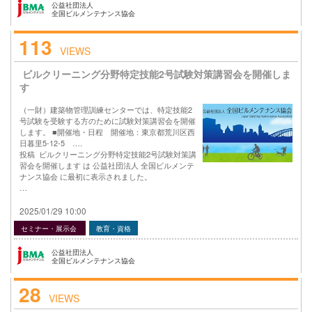
公益社団法人
全国ビルメンテナンス協会
113
VIEWS
ビルクリーニング分野特定技能2号試験対策講習会を開催しま
す
（一財）建築物管理訓練センターでは、特定技能2
号試験を受験する方のために試験対策講習会を開催
します。 ■開催地・日程 開催地：東京都荒川区西
日暮里5-12-5 ….
投稿 ビルクリーニング分野特定技能2号試験対策講
習会を開催します は 公益社団法人 全国ビルメンテ
ナンス協会 に最初に表示されました。
…
2025/01/29 10:00
セミナー・展示会
教育・資格
公益社団法人
全国ビルメンテナンス協会
28
VIEWS