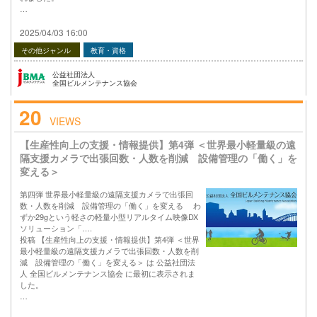
…
2025/04/03 16:00
その他ジャンル
教育・資格
公益社団法人
全国ビルメンテナンス協会
20
VIEWS
【生産性向上の支援・情報提供】第4弾 ＜世界最小軽量級の遠
隔支援カメラで出張回数・人数を削減 設備管理の「働く」を
変える＞
第四弾 世界最小軽量級の遠隔支援カメラで出張回
数・人数を削減 設備管理の「働く」を変える わ
ずか29gという軽さの軽量小型リアルタイム映像DX
ソリューション「….
投稿 【生産性向上の支援・情報提供】第4弾 ＜世界
最小軽量級の遠隔支援カメラで出張回数・人数を削
減 設備管理の「働く」を変える＞ は 公益社団法
人 全国ビルメンテナンス協会 に最初に表示されま
した。
…