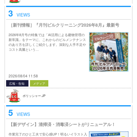
3
VIEWS
［新刊情報］『月刊ビルクリーニング2026年8月』最新号
2026年8月号の特集では「AI活用による建物管理の
新常識」をテーマに、これからのビルメンテナンス
のあり方を詳しくご紹介します。深刻な人手不足や
コスト高騰という…
2026/08/04 11:58
広報・告知
メディア
ポリッシャー.JP
5
VIEWS
【新デザイン】清掃済・消毒済シートがリニューアル！
作業完了のひと工夫で安心感UP！明るいイラスト入