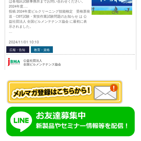
は各地区試験事務所までお問い合わせください。
2024年度….
投稿 2024年度ビルクリーニング技能検定 受検票発
送・CBT試験・実技作業試験問題のお知らせ は 公
益社団法人 全国ビルメンテナンス協会 に最初に表
示されました。
…
2024/11/01 10:10
広報・告知
教育・資格
公益社団法人
全国ビルメンテナンス協会