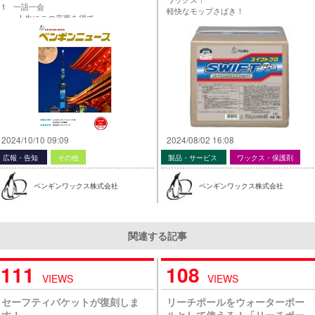
1 一語一会
軽快なモップさばき！
人生にこの言葉を得て
詳しくは”製品案内”で！
ホスピタリティある清掃管理！
「信用」だけでなく「信頼」のおけ
る会社に！
株式会社エスコ
代表取締役社長 西川 峻石さん
2 ペンギン イチオシ
レストルームの総合洗剤
レストルーム泡スプレー
3 現場導入事例
2024/10/10 09:09
2024/08/02 16:08
Li-ionバッテリーシリーズ編
作業性を上げるためには、
広報・告知
その他
製品・サービス
ワックス・保護剤
セットでなければ意味がない！
株式会社…
ペンギンワックス株式会社
ペンギンワックス株式会社
関連する記事
111
108
VIEWS
VIEWS
セーフティバケットが復刻しま
リーチポールをウォーターポー
す！
ルとして使える！「リーチポー