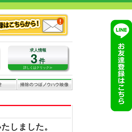
求人情報
3
件
詳しくはクリック≫
売いたしました。