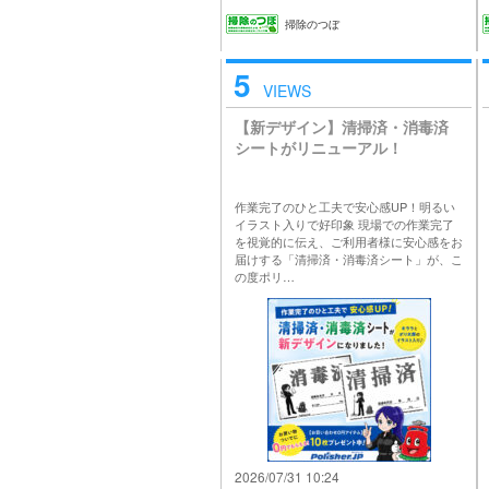
掃除のつぼ
5
VIEWS
【新デザイン】清掃済・消毒済
シートがリニューアル！
作業完了のひと工夫で安心感UP！明るい
イラスト入りで好印象 現場での作業完了
を視覚的に伝え、ご利用者様に安心感をお
届けする「清掃済・消毒済シート」が、こ
の度ポリ…
2026/07/31 10:24