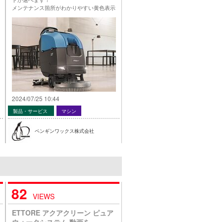
メンテナンス箇所がわかりやすい黄色表示
とＶ型スクイジーで高い吸水性能！
詳しくは”製品案内”で！
…
2024/07/25 10:44
製品・サービス
マシン
ペンギンワックス株式会社
82
VIEWS
ETTORE アクアクリーン ピュア
ウォータシステム 動画を