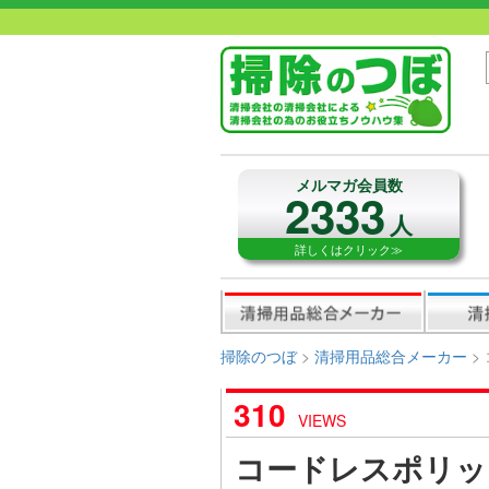
メルマガ会員数
2333
人
詳しくはクリック≫
掃除のつぼ
>
清掃用品総合メーカー
>
310
VIEWS
コードレスポリッシ