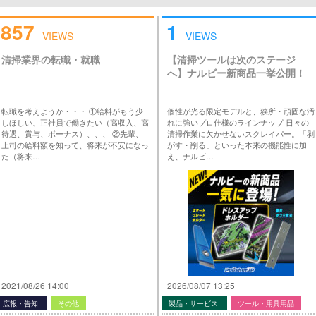
857
1
VIEWS
VIEWS
清掃業界の転職・就職
【清掃ツールは次のステージ
へ】ナルビー新商品一挙公開！
転職を考えようか・・・ ①給料がもう少
個性が光る限定モデルと、狭所・頑固な汚
しほしい、正社員で働きたい（高収入、高
れに強いプロ仕様のラインナップ 日々の
待遇、賞与、ボーナス）、、、 ②先輩、
清掃作業に欠かせないスクレイパー。「剥
上司の給料額を知って、将来が不安になっ
がす・削る」といった本来の機能性に加
た（将来…
え、ナルビ…
2021/08/26 14:00
2026/08/07 13:25
広報・告知
その他
製品・サービス
ツール・用具用品