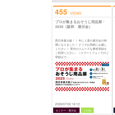
455
VIEWS
プロが集まるおそうじ用品展・
2026（阪和 展示会）
西日本最大級！！ 年に１度の展示会の時
期になりました！ どうぞお気軽にお越し
ください！ 受付のスムーズな事前登録を
ご利用ください。（スマートフォンでのご
登録はで…
2026/07/02 16:12
セミナー・展示会
その他