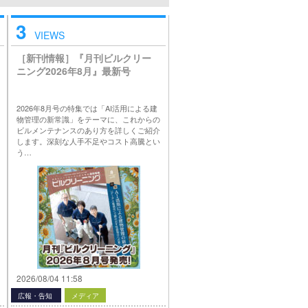
3
VIEWS
［新刊情報］『月刊ビルクリー
ニング2026年8月』最新号
2026年8月号の特集では「AI活用による建
物管理の新常識」をテーマに、これからの
ビルメンテナンスのあり方を詳しくご紹介
します。深刻な人手不足やコスト高騰とい
う…
2026/08/04 11:58
広報・告知
メディア