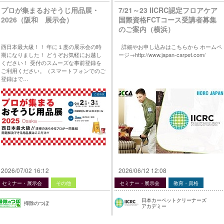
プロが集まるおそうじ用品展・
7/21～23 IICRC認定フロアケア
2026（阪和 展示会）
国際資格FCTコース受講者募集
のご案内（横浜）
西日本最大級！！ 年に１度の展示会の時
詳細やお申し込みはこちらから ホームペ
期になりました！ どうぞお気軽にお越し
ージ→http://www.japan-carpet.com/
ください！ 受付のスムーズな事前登録を
ご利用ください。（スマートフォンでのご
登録はで…
2026/07/02 16:12
2026/06/12 12:08
セミナー・展示会
その他
セミナー・展示会
教育・資格
日本カーペットクリーナーズ
掃除のつぼ
アカデミー