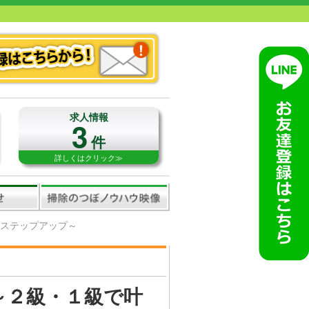
求人情報
3
件
詳しくはクリック≫
るステップアップ～
～２級・１級で叶