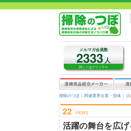
メルマガ会員数
2333
人
詳しくはクリック≫
掃除のつぼ
>
関連業界企業・団体
>
活
22
VIEWS
活躍の舞台を広げ