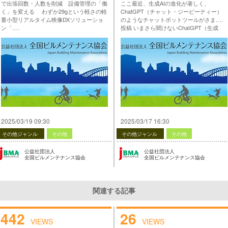
で出張回数・人数を削減 設備管理の「働
ここ最近、生成AIの進化が著しく、
く」を変える わずか29gという軽さの軽
ChatGPT（チャット・ジーピーティー）
量小型リアルタイム映像DXソリューショ
のようなチャットボットツールがさま….
ン「….
投稿 いまさら聞けないChatGPT（生成
投稿 【生産性向上の支援・情報提供】第4
AI）講座 第1回 は 公益社団法人 全国ビル
弾 ＜世界最小軽量級の遠隔支援カメラで
メンテナンス協会 に最初に表示されまし
出張回数・人数を削減 設備管理の「働
た。
く」を変える＞ は 公益社団法人 全国ビル
…
メンテナンス協会 に最初に表示されまし
た。
…
2025/03/19 09:30
2025/03/17 16:30
その他ジャンル
その他
その他ジャンル
その他
公益社団法人
公益社団法人
全国ビルメンテナンス協会
全国ビルメンテナンス協会
関連する記事
442
26
VIEWS
VIEWS