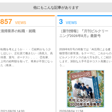
他にもこんな記事があります
857
3
VIEWS
VIEWS
清掃業界の転職・就職
［新刊情報］『月刊ビルクリー
ニング2026年8月』最新号
転職を考えようか・・・ ①給料がもう少
2026年8月号の特集では「AI活用による建
しほしい、正社員で働きたい（高収入、高
物管理の新常識」をテーマに、これからの
待遇、賞与、ボーナス）、、、 ②先輩、
ビルメンテナンスのあり方を詳しくご紹介
上司の給料額を知って、将来が不安になっ
します。深刻な人手不足やコスト高騰とい
た（将来…
う…
2021/08/26 14:00
2026/08/04 11:58