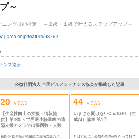
プ～
ーニング技能検定」 ～２級・１級で叶えるステップアップ～
w.j-bma.or.jp/feature/63792
0
ナンス協会
公益社団法人 全国ビルメンテナンス協会が掲載した記事
20
44
VIEWS
VIEWS
【生産性向上の支援・情報提
いまさら聞けないChatGPT（生
供】第4弾 ＜世界最小軽量級の遠
成AI）講座 第1回
隔支援カメラで出張回数・人数
を削減 設備管理の「働く」を
第四弾 世界最小軽量級の遠隔支援カメラ
1. はじめに：生成AIのChatGPTって何？
変える＞