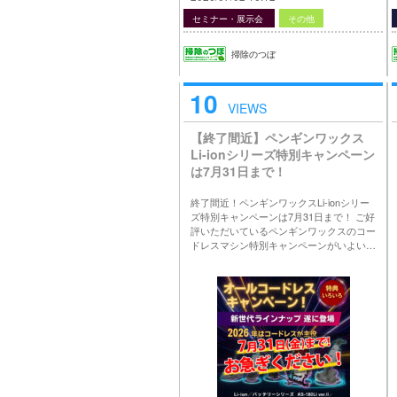
セミナー・展示会
その他
掃除のつぼ
10
VIEWS
【終了間近】ペンギンワックス
Li-ionシリーズ特別キャンペーン
は7月31日まで！
終了間近！ペンギンワックスLi-ionシリー
ズ特別キャンペーンは7月31日まで！ ご好
評いただいているペンギンワックスのコー
ドレスマシン特別キャンペーンがいよい…