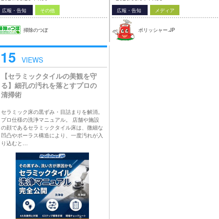
広報・告知
その他
広報・告知
メディア
掃除のつぼ
ポリッシャー.JP
15
VIEWS
【セラミックタイルの美観を守
る】細孔の汚れを落とすプロの
清掃術
セラミック床の黒ずみ・目詰まりを解消。
プロ仕様の洗浄マニュアル。 店舗や施設
の顔であるセラミックタイル床は、微細な
凹凸やポーラス構造により、一度汚れが入
り込むと…