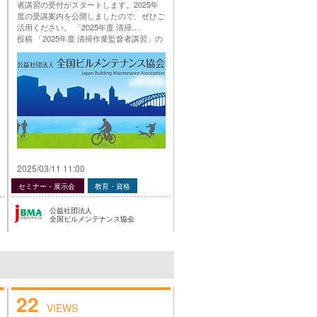
者講習の受付がスタートします。2025年
度の受講案内を公開しましたので、ぜひご
活用ください。 「2025年度 清掃….
投稿 「2025年度 清掃作業監督者講習」の
ご案内 は 公益社団法人 全国ビルメンテナ
ンス協会 に最初に表示されました。
…
2025/03/11 11:00
セミナー・展示会
教育・資格
公益社団法人
全国ビルメンテナンス協会
22
VIEWS