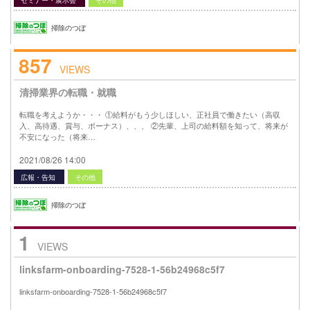
掃除のつぼ
857
VIEWS
清掃業界の転職・就職
転職を考えようか・・・ ①給料がもう少しほしい、正社員で働きたい（高収
入、高待遇、賞与、ボーナス）、、、 ②先輩、上司の給料額を知って、将来が
不安になった（将来…
2021/08/26 14:00
広報・告知
その他
掃除のつぼ
1
VIEWS
linksfarm-onboarding-7528-1-56b24968c5f7
linksfarm-onboarding-7528-1-56b24968c5f7