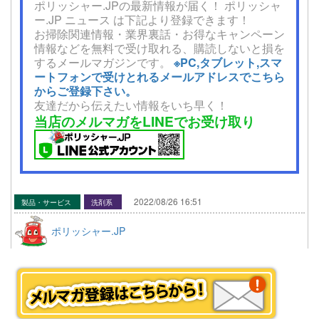
ポリッシャー.JPの最新情報が届く！ ポリッシャ
ー.JP ニュース は下記より登録できます！
お掃除関連情報・業界裏話・お得なキャンペーン
情報などを無料で受け取れる、購読しないと損を
するメールマガジンです。
※PC,タブレット,スマ
ートフォンで受けとれるメールアドレスでこちら
からご登録下さい。
友達だから伝えたい情報をいち早く！
当店のメルマガをLINEでお受け取り
2022/08/26 16:51
製品・サービス
洗剤系
ポリッシャー.JP