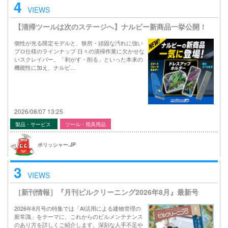
4
VIEWS
【清掃ツールは次のステージへ】ナルビー新商品一挙公開！
個性が光る限定モデルと、狭所・頑固な汚れに強い
プロ仕様のラインナップ 日々の清掃作業に欠かせな
いスクレイパー。「剥がす・削る」といった本来の
機能性に加え、ナルビ…
2026/08/07 13:25
製品・サービス
ツール・用具用品
ポリッシャー.JP
3
VIEWS
［新刊情報］『月刊ビルクリーニング2026年8月』最新号
2026年8月号の特集では「AI活用による建物管理の
新常識」をテーマに、これからのビルメンテナンス
のあり方を詳しくご紹介します。深刻な人手不足や