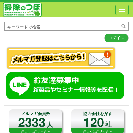
Toggl
navig
ログイン
メルマガ会員数
協力会社を探す
2333
120
人
社
詳しくはクリック≫
詳しくはクリック≫