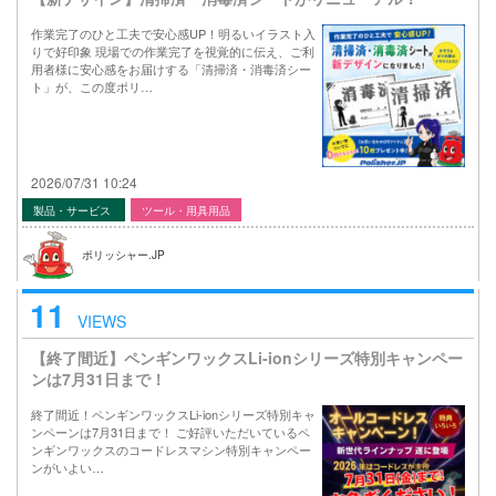
作業完了のひと工夫で安心感UP！明るいイラスト入
りで好印象 現場での作業完了を視覚的に伝え、ご利
用者様に安心感をお届けする「清掃済・消毒済シー
ト」が、この度ポリ…
2026/07/31 10:24
製品・サービス
ツール・用具用品
ポリッシャー.JP
11
VIEWS
【終了間近】ペンギンワックスLi-ionシリーズ特別キャンペー
ンは7月31日まで！
終了間近！ペンギンワックスLi-ionシリーズ特別キャ
ンペーンは7月31日まで！ ご好評いただいているペ
ンギンワックスのコードレスマシン特別キャンペー
ンがいよい…