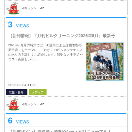
ポリッシャー.JP
3
VIEWS
［新刊情報］『月刊ビルクリーニング2026年8月』最新号
2026年8月号の特集では「AI活用による建物管理の
新常識」をテーマに、これからのビルメンテナンス
のあり方を詳しくご紹介します。深刻な人手不足や
コスト高騰という…
2026/08/04 11:58
広報・告知
メディア
ポリッシャー.JP
6
VIEWS
【新デザイン】清掃済・消毒済シートがリニューアル！