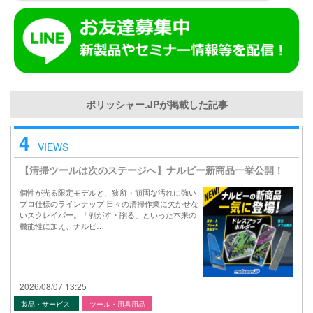
ポリッシャー.JPが掲載した記事
4
VIEWS
【清掃ツールは次のステージへ】ナルビー新商品一挙公開！
個性が光る限定モデルと、狭所・頑固な汚れに強い
プロ仕様のラインナップ 日々の清掃作業に欠かせな
いスクレイパー。「剥がす・削る」といった本来の
機能性に加え、ナルビ…
2026/08/07 13:25
製品・サービス
ツール・用具用品