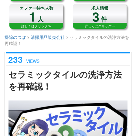
オファー待ち人数
求人情報
1
3
人
件
詳しくはクリック≫
詳しくはクリック≫
掃除のつぼ
>
清掃用品販売会社
>
セラミックタイルの洗浄方法を
再確認！
233
VIEWS
セラミックタイルの洗浄方法
を再確認！