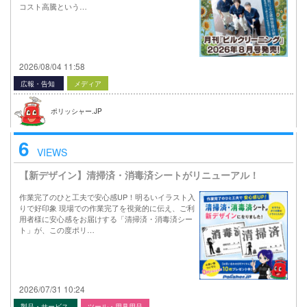
コスト高騰という…
2026/08/04 11:58
広報・告知
メディア
ポリッシャー.JP
6
VIEWS
【新デザイン】清掃済・消毒済シートがリニューアル！
作業完了のひと工夫で安心感UP！明るいイラスト入
りで好印象 現場での作業完了を視覚的に伝え、ご利
用者様に安心感をお届けする「清掃済・消毒済シー
ト」が、この度ポリ…
2026/07/31 10:24
製品・サービス
ツール・用具用品