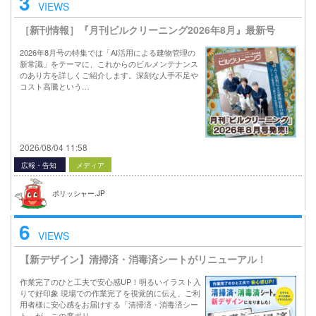
3
VIEWS
［新刊情報］『月刊ビルクリーニング2026年8月』最新号
2026年8月号の特集では「AI活用による建物管理の
新常識」をテーマに、これからのビルメンテナンス
のあり方を詳しくご紹介します。深刻な人手不足や
コスト高騰という…
2026/08/04 11:58
広報・告知
メディア
ポリッシャー.JP
6
VIEWS
【新デザイン】清掃済・消毒済シートがリニューアル！
作業完了のひと工夫で安心感UP！明るいイラスト入
りで好印象 現場での作業完了を視覚的に伝え、ご利
用者様に安心感をお届けする「清掃済・消毒済シー
ト」が、この度ポリ…