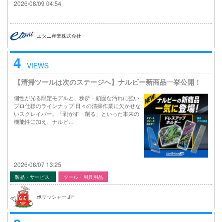
2026/08/09 04:54
エタニ産業株式会社
4
VIEWS
【清掃ツールは次のステージへ】ナルビー新商品一挙公開！
個性が光る限定モデルと、狭所・頑固な汚れに強い
プロ仕様のラインナップ 日々の清掃作業に欠かせな
いスクレイパー。「剥がす・削る」といった本来の
機能性に加え、ナルビ…
2026/08/07 13:25
製品・サービス
ツール・用具用品
ポリッシャー.JP