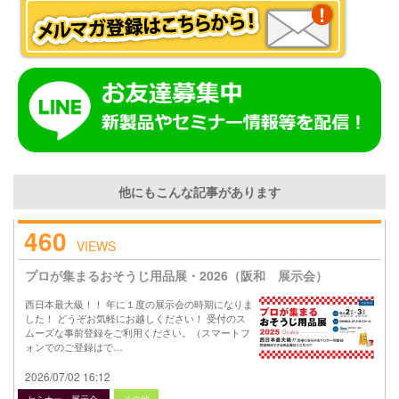
他にもこんな記事があります
460
VIEWS
プロが集まるおそうじ用品展・2026（阪和 展示会）
西日本最大級！！ 年に１度の展示会の時期になりま
した！ どうぞお気軽にお越しください！ 受付のス
ムーズな事前登録をご利用ください。（スマートフ
ォンでのご登録はで…
2026/07/02 16:12
セミナー・展示会
その他