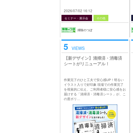
2026/07/02 16:12
セミナー・展示会
その他
掃除のつぼ
5
VIEWS
【新デザイン】清掃済・消毒済
シートがリニューアル！
作業完了のひと工夫で安心感UP！明るい
イラスト入りで好印象 現場での作業完了
を視覚的に伝え、ご利用者様に安心感をお
届けする「清掃済・消毒済シート」が、こ
の度ポリ…