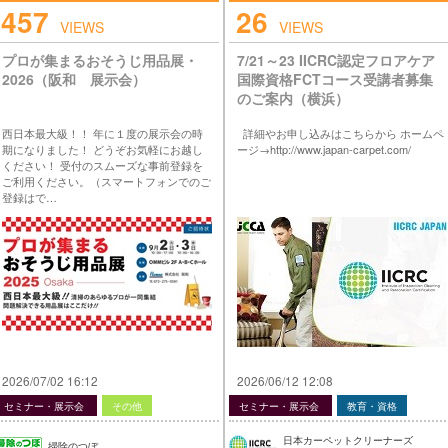
457
26
VIEWS
VIEWS
プロが集まるおそうじ用品展・
7/21～23 IICRC認定フロアケア
2026（阪和 展示会）
国際資格FCTコース受講者募集
のご案内（横浜）
西日本最大級！！ 年に１度の展示会の時
詳細やお申し込みはこちらから ホームペ
期になりました！ どうぞお気軽にお越し
ージ→http://www.japan-carpet.com/
ください！ 受付のスムーズな事前登録を
ご利用ください。（スマートフォンでのご
登録はで…
2026/07/02 16:12
2026/06/12 12:08
セミナー・展示会
その他
セミナー・展示会
教育・資格
日本カーペットクリーナーズ
掃除のつぼ