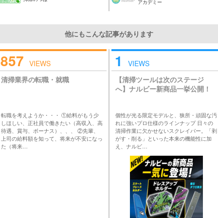
アカデミー
他にもこんな記事があります
857
1
VIEWS
VIEWS
清掃業界の転職・就職
【清掃ツールは次のステージ
へ】ナルビー新商品一挙公開！
転職を考えようか・・・ ①給料がもう少
個性が光る限定モデルと、狭所・頑固な汚
しほしい、正社員で働きたい（高収入、高
れに強いプロ仕様のラインナップ 日々の
待遇、賞与、ボーナス）、、、 ②先輩、
清掃作業に欠かせないスクレイパー。「剥
上司の給料額を知って、将来が不安になっ
がす・削る」といった本来の機能性に加
た（将来…
え、ナルビ…