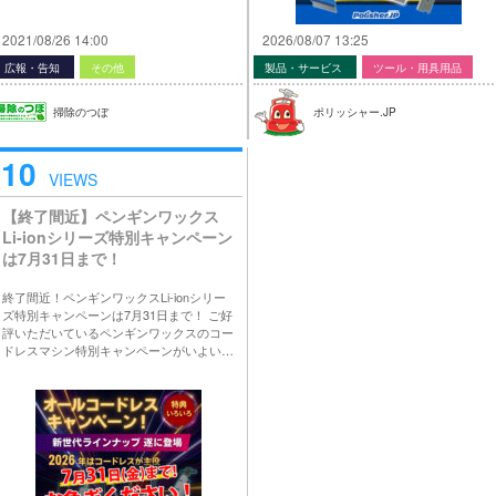
2021/08/26 14:00
2026/08/07 13:25
広報・告知
その他
製品・サービス
ツール・用具用品
掃除のつぼ
ポリッシャー.JP
10
VIEWS
【終了間近】ペンギンワックス
Li-ionシリーズ特別キャンペーン
は7月31日まで！
終了間近！ペンギンワックスLi-ionシリー
ズ特別キャンペーンは7月31日まで！ ご好
評いただいているペンギンワックスのコー
ドレスマシン特別キャンペーンがいよい…