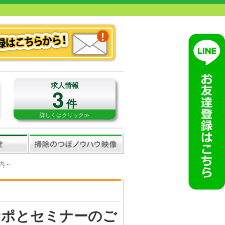
求人情報
3
件
詳しくはクリック≫
内～
サポとセミナーのご