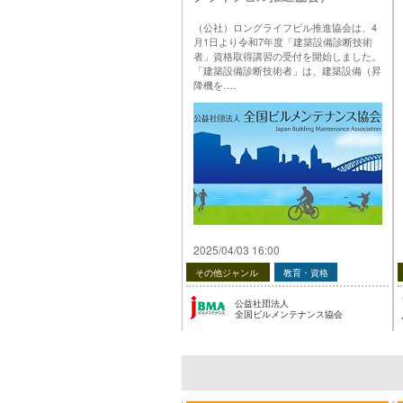
（公社）ロングライフビル推進協会は、4
月1日より令和7年度「建築設備診断技術
者」資格取得講習の受付を開始しました。
「建築設備診断技術者」は、建築設備（昇
降機を….
投稿 令和7年度「建築設備診断技術者」資
格取得講習 受付中（ロングライフビル推
進協会） は 公益社団法人 全国ビルメンテ
ナンス協会 に最初に表示されました。
…
2025/04/03 16:00
その他ジャンル
教育・資格
公益社団法人
全国ビルメンテナンス協会