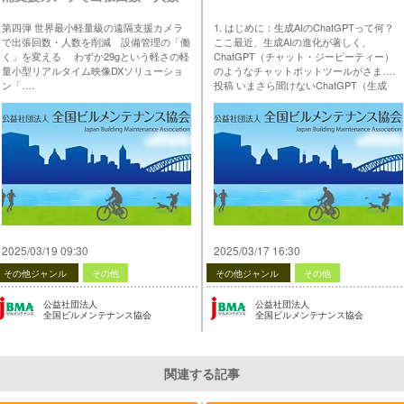
を削減 設備管理の「働く」を
第四弾 世界最小軽量級の遠隔支援カメラ
1. はじめに：生成AIのChatGPTって何？
変える＞
で出張回数・人数を削減 設備管理の「働
ここ最近、生成AIの進化が著しく、
く」を変える わずか29gという軽さの軽
ChatGPT（チャット・ジーピーティー）
量小型リアルタイム映像DXソリューショ
のようなチャットボットツールがさま….
ン「….
投稿 いまさら聞けないChatGPT（生成
投稿 【生産性向上の支援・情報提供】第4
AI）講座 第1回 は 公益社団法人 全国ビル
弾 ＜世界最小軽量級の遠隔支援カメラで
メンテナンス協会 に最初に表示されまし
出張回数・人数を削減 設備管理の「働
た。
く」を変える＞ は 公益社団法人 全国ビル
…
メンテナンス協会 に最初に表示されまし
た。
…
2025/03/19 09:30
2025/03/17 16:30
その他ジャンル
その他
その他ジャンル
その他
公益社団法人
公益社団法人
全国ビルメンテナンス協会
全国ビルメンテナンス協会
関連する記事