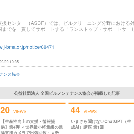
支援センター（ASCF）では、ビルクリーニング分野における
国までを一貫してサポートする「ワンストップ・サポートサー
w.j-bma.or.jp/notice/68471
09/29 10:35
ナンス協会
公益社団法人 全国ビルメンテナンス協会が掲載した記事
20
44
VIEWS
VIEWS
【生産性向上の支援・情報提
いまさら聞けないChatGPT（生
供】第4弾 ＜世界最小軽量級の遠
成AI）講座 第1回
隔支援カメラで出張回数・人数