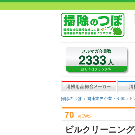
メルマガ会員数
2333
人
詳しくはクリック≫
掃除のつぼ
>
関連業界企業・団体
>
ビ
70
VIEWS
ビルクリーニング