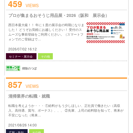
459
VIEWS
プロが集まるおそうじ用品展・2026（阪和 展示会）
西日本最大級！！ 年に１度の展示会の時期になりま
した！ どうぞお気軽にお越しください！ 受付のス
ムーズな事前登録をご利用ください。（スマートフ
ォンでのご登録はで…
2026/07/02 16:12
セミナー・展示会
その他
掃除のつぼ
857
VIEWS
清掃業界の転職・就職
転職を考えようか・・・ ①給料がもう少しほしい、正社員で働きたい（高収
入、高待遇、賞与、ボーナス）、、、 ②先輩、上司の給料額を知って、将来が
不安になった（将来…
2021/08/26 14:00
広報・告知
その他