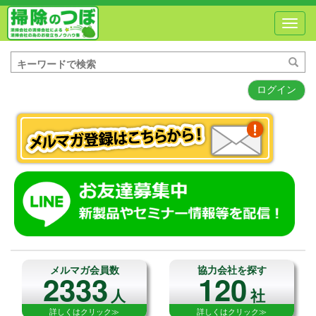
Toggl
navig
ログイン
メルマガ会員数
協力会社を探す
2333
120
人
社
詳しくはクリック≫
詳しくはクリック≫