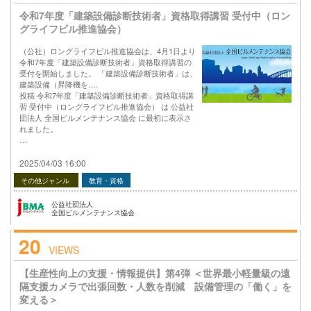
令和7年度「建築設備診断技術者」資格取得講習 受付中（ロン
グライフビル推進協会）
（公社）ロングライフビル推進協会は、4月1日より
令和7年度「建築設備診断技術者」資格取得講習の
受付を開始しました。 「建築設備診断技術者」は、
建築設備（昇降機を….
投稿 令和7年度「建築設備診断技術者」資格取得講
習 受付中（ロングライフビル推進協会） は 公益社
団法人 全国ビルメンテナンス協会 に最初に表示さ
れました。
…
2025/04/03 16:00
その他ジャンル
教育・資格
公益社団法人
全国ビルメンテナンス協会
20
VIEWS
【生産性向上の支援・情報提供】第4弾 ＜世界最小軽量級の遠
隔支援カメラで出張回数・人数を削減 設備管理の「働く」を
変える＞