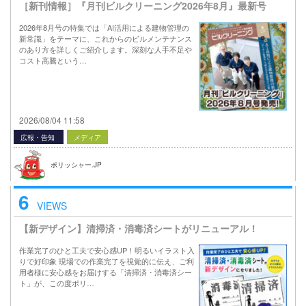
［新刊情報］『月刊ビルクリーニング2026年8月』最新号
2026年8月号の特集では「AI活用による建物管理の
新常識」をテーマに、これからのビルメンテナンス
のあり方を詳しくご紹介します。深刻な人手不足や
コスト高騰という…
2026/08/04 11:58
広報・告知
メディア
ポリッシャー.JP
6
VIEWS
【新デザイン】清掃済・消毒済シートがリニューアル！
作業完了のひと工夫で安心感UP！明るいイラスト入
りで好印象 現場での作業完了を視覚的に伝え、ご利
用者様に安心感をお届けする「清掃済・消毒済シー
ト」が、この度ポリ…