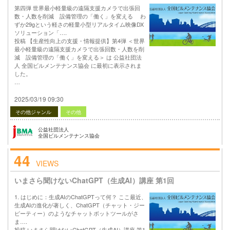
第四弾 世界最小軽量級の遠隔支援カメラで出張回
数・人数を削減 設備管理の「働く」を変える わ
ずか29gという軽さの軽量小型リアルタイム映像DX
ソリューション「….
投稿 【生産性向上の支援・情報提供】第4弾 ＜世界
最小軽量級の遠隔支援カメラで出張回数・人数を削
減 設備管理の「働く」を変える＞ は 公益社団法
人 全国ビルメンテナンス協会 に最初に表示されま
した。
…
2025/03/19 09:30
その他ジャンル
その他
公益社団法人
全国ビルメンテナンス協会
44
VIEWS
いまさら聞けないChatGPT（生成AI）講座 第1回
1. はじめに：生成AIのChatGPTって何？ ここ最近、
生成AIの進化が著しく、ChatGPT（チャット・ジー
ピーティー）のようなチャットボットツールがさ
ま….
投稿 いまさら聞けないChatGPT（生成AI）講座 第1