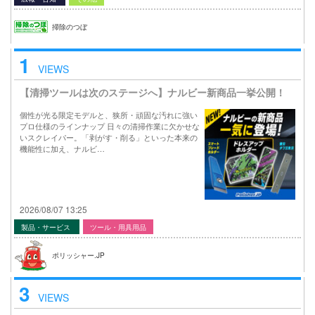
掃除のつぼ
1
VIEWS
【清掃ツールは次のステージへ】ナルビー新商品一挙公開！
個性が光る限定モデルと、狭所・頑固な汚れに強い
プロ仕様のラインナップ 日々の清掃作業に欠かせな
いスクレイパー。「剥がす・削る」といった本来の
機能性に加え、ナルビ…
2026/08/07 13:25
製品・サービス
ツール・用具用品
ポリッシャー.JP
3
VIEWS