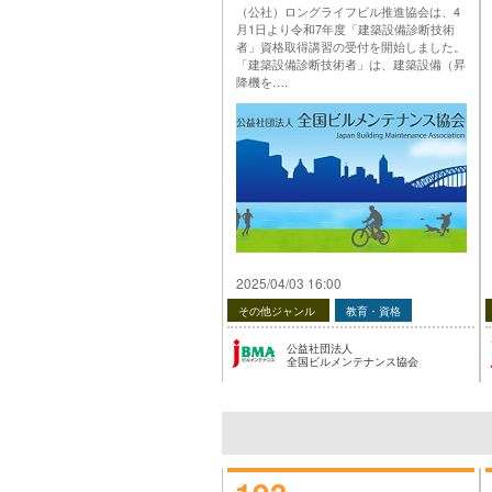
（公社）ロングライフビル推進協会は、4
月1日より令和7年度「建築設備診断技術
者」資格取得講習の受付を開始しました。
「建築設備診断技術者」は、建築設備（昇
降機を….
投稿 令和7年度「建築設備診断技術者」資
格取得講習 受付中（ロングライフビル推
進協会） は 公益社団法人 全国ビルメンテ
ナンス協会 に最初に表示されました。
…
2025/04/03 16:00
その他ジャンル
教育・資格
公益社団法人
全国ビルメンテナンス協会