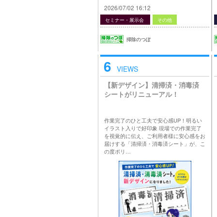
2026/07/02 16:12
セミナー・展示会
その他
掃除のつぼ
6
VIEWS
【新デザイン】清掃済・消毒済
シートがリニューアル！
作業完了のひと工夫で安心感UP！明るい
イラスト入りで好印象 現場での作業完了
を視覚的に伝え、ご利用者様に安心感をお
届けする「清掃済・消毒済シート」が、こ
の度ポリ…