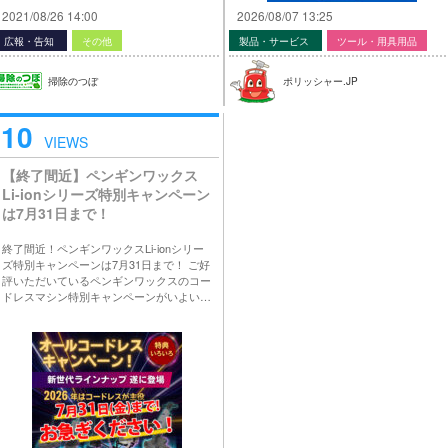
2021/08/26 14:00
2026/08/07 13:25
広報・告知
その他
製品・サービス
ツール・用具用品
掃除のつぼ
ポリッシャー.JP
10
VIEWS
【終了間近】ペンギンワックス
Li-ionシリーズ特別キャンペーン
は7月31日まで！
終了間近！ペンギンワックスLi-ionシリー
ズ特別キャンペーンは7月31日まで！ ご好
評いただいているペンギンワックスのコー
ドレスマシン特別キャンペーンがいよい…