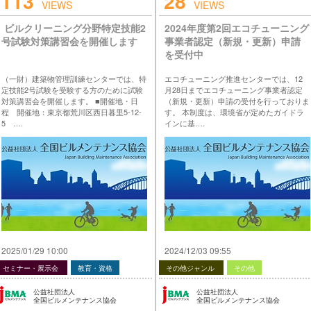
113
28
VIEWS
VIEWS
ビルクリーニング分野特定技能2
2024年度第2回エコチューニング
号試験対策講習会を開催します
事業者認定（新規・更新）申請
を受付中
（一財）建築物管理訓練センターでは、特
エコチューニング推進センターでは、12
定技能2号試験を受験する方のために試験
月28日までエコチューニング事業者認定
対策講習会を開催します。 ■開催地・日
（新規・更新）申請の受付を行っておりま
程 開催地：東京都荒川区西日暮里5-12-
す。 本制度は、環境省が定めたガイドラ
5 ….
インに基….
投稿 ビルクリーニング分野特定技能2号
投稿 2024年度第2回エコチューニング事業
試験対策講習会を開催します は 公益社団
者認定（新規・更新）申請を受付中 は 公
法人 全国ビルメンテナンス協会 に最初に
益社団法人 全国ビルメンテナンス協会 に
表示されました。
最初に表示されました。
…
…
2025/01/29 10:00
2024/12/03 09:55
セミナー・展示会
教育・資格
その他ジャンル
その他
公益社団法人
公益社団法人
全国ビルメンテナンス協会
全国ビルメンテナンス協会