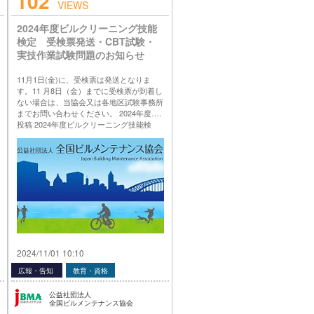
102
VIEWS
2024年度ビルクリーニング技能
検定 受検票発送・CBT試験・
実技作業試験問題のお知らせ
11月1日(金)に、受検票は発送となりま
す。11 月8日（金）までに受検票が到着し
ない場合は、当協会又は各地区試験事務所
までお問い合わせください。 2024年度….
投稿 2024年度ビルクリーニング技能検
定 受検票発送・CBT試験・実技作業試験
問題のお知らせ は 公益社団法人 全国ビル
メンテナンス協会 に最初に表示されまし
た。
…
2024/11/01 10:10
広報・告知
教育・資格
公益社団法人
全国ビルメンテナンス協会