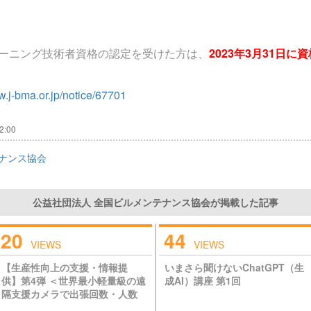
チューニング技術者資格の認定を受けた方は、
2023年3月31日
w.j-bma.or.jp/notice/67701
2:00
ナンス協会
公益社団法人 全国ビルメンテナンス協会が掲載した記事
20
44
VIEWS
VIEWS
【生産性向上の支援・情報提
いまさら聞けないChatGPT（生
供】第4弾 ＜世界最小軽量級の遠
成AI）講座 第1回
隔支援カメラで出張回数・人数
を削減 設備管理の「働く」を