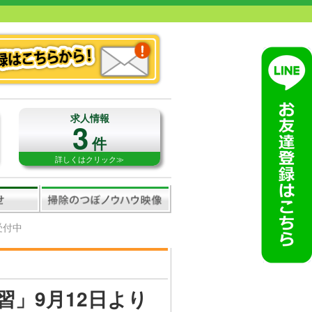
求人情報
3
件
詳しくはクリック≫
受付中
習」9月12日より