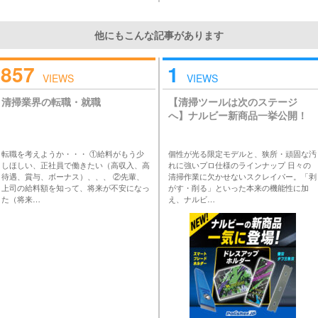
他にもこんな記事があります
857
1
VIEWS
VIEWS
清掃業界の転職・就職
【清掃ツールは次のステージ
へ】ナルビー新商品一挙公開！
転職を考えようか・・・ ①給料がもう少
個性が光る限定モデルと、狭所・頑固な汚
しほしい、正社員で働きたい（高収入、高
れに強いプロ仕様のラインナップ 日々の
待遇、賞与、ボーナス）、、、 ②先輩、
清掃作業に欠かせないスクレイパー。「剥
上司の給料額を知って、将来が不安になっ
がす・削る」といった本来の機能性に加
た（将来…
え、ナルビ…