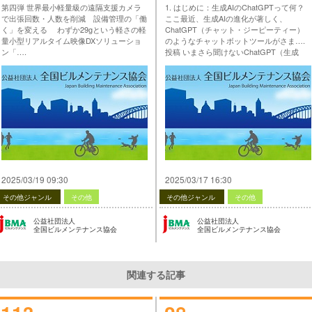
第四弾 世界最小軽量級の遠隔支援カメラ
1. はじめに：生成AIのChatGPTって何？
変える＞
で出張回数・人数を削減 設備管理の「働
ここ最近、生成AIの進化が著しく、
く」を変える わずか29gという軽さの軽
ChatGPT（チャット・ジーピーティー）
量小型リアルタイム映像DXソリューショ
のようなチャットボットツールがさま….
ン「….
投稿 いまさら聞けないChatGPT（生成
投稿 【生産性向上の支援・情報提供】第4
AI）講座 第1回 は 公益社団法人 全国ビル
弾 ＜世界最小軽量級の遠隔支援カメラで
メンテナンス協会 に最初に表示されまし
出張回数・人数を削減 設備管理の「働
た。
く」を変える＞ は 公益社団法人 全国ビル
…
メンテナンス協会 に最初に表示されまし
た。
…
2025/03/19 09:30
2025/03/17 16:30
その他ジャンル
その他
その他ジャンル
その他
公益社団法人
公益社団法人
全国ビルメンテナンス協会
全国ビルメンテナンス協会
関連する記事