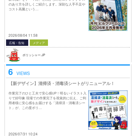
のあり方を詳しくご紹介します。深刻な人手不足や
コスト高騰という…
2026/08/04 11:58
広報・告知
メディア
ポリッシャー.JP
6
VIEWS
【新デザイン】清掃済・消毒済シートがリニューアル！
作業完了のひと工夫で安心感UP！明るいイラスト入
りで好印象 現場での作業完了を視覚的に伝え、ご利
用者様に安心感をお届けする「清掃済・消毒済シー
ト」が、この度ポリ…
2026/07/31 10:24