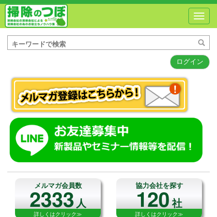
Toggl
navig
ログイン
メルマガ会員数
協力会社を探す
2333
120
人
社
詳しくはクリック≫
詳しくはクリック≫