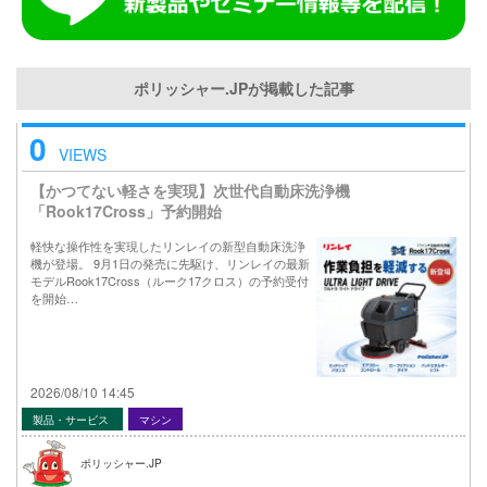
ポリッシャー.JPが掲載した記事
0
VIEWS
【かつてない軽さを実現】次世代自動床洗浄機
「Rook17Cross」予約開始
軽快な操作性を実現したリンレイの新型自動床洗浄
機が登場。 9月1日の発売に先駆け、リンレイの最新
モデルRook17Cross（ルーク17クロス）の予約受付
を開始…
2026/08/10 14:45
製品・サービス
マシン
ポリッシャー.JP