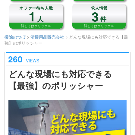
オファー待ち人数
求人情報
1
3
人
件
詳しくはクリック≫
詳しくはクリック≫
掃除のつぼ
>
清掃用品販売会社
>
どんな現場にも対応できる【最
強】のポリッシャー
260
VIEWS
どんな現場にも対応できる
【最強】のポリッシャー