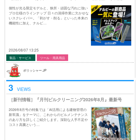
個性が光る限定モデルと、狭所・頑固な汚れに強い
プロ仕様のラインナップ 日々の清掃作業に欠かせな
いスクレイパー。「剥がす・削る」といった本来の
機能性に加え、ナルビ…
2026/08/07 13:25
製品・サービス
ツール・用具用品
ポリッシャー.JP
3
VIEWS
［新刊情報］『月刊ビルクリーニング2026年8月』最新号
2026年8月号の特集では「AI活用による建物管理の
新常識」をテーマに、これからのビルメンテナンス
のあり方を詳しくご紹介します。深刻な人手不足や
コスト高騰という…