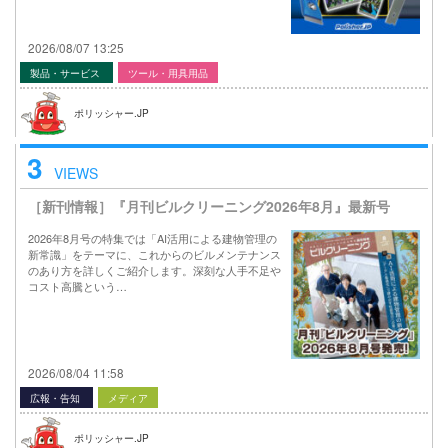
2026/08/07 13:25
製品・サービス
ツール・用具用品
ポリッシャー.JP
3
VIEWS
［新刊情報］『月刊ビルクリーニング2026年8月』最新号
2026年8月号の特集では「AI活用による建物管理の
新常識」をテーマに、これからのビルメンテナンス
のあり方を詳しくご紹介します。深刻な人手不足や
コスト高騰という…
2026/08/04 11:58
広報・告知
メディア
ポリッシャー.JP