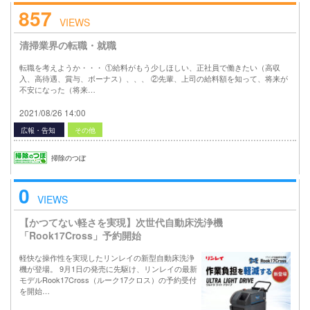
857
VIEWS
清掃業界の転職・就職
転職を考えようか・・・ ①給料がもう少しほしい、正社員で働きたい（高収
入、高待遇、賞与、ボーナス）、、、 ②先輩、上司の給料額を知って、将来が
不安になった（将来…
2021/08/26 14:00
広報・告知
その他
掃除のつぼ
0
VIEWS
【かつてない軽さを実現】次世代自動床洗浄機
「Rook17Cross」予約開始
軽快な操作性を実現したリンレイの新型自動床洗浄
機が登場。 9月1日の発売に先駆け、リンレイの最新
モデルRook17Cross（ルーク17クロス）の予約受付
を開始…