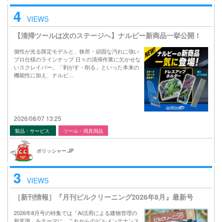
4
VIEWS
【清掃ツールは次のステージへ】ナルビー新商品一挙公開！
個性が光る限定モデルと、狭所・頑固な汚れに強い
プロ仕様のラインナップ 日々の清掃作業に欠かせな
いスクレイパー。「剥がす・削る」といった本来の
機能性に加え、ナルビ…
2026/08/07 13:25
製品・サービス
ツール・用具用品
ポリッシャー.JP
3
VIEWS
［新刊情報］『月刊ビルクリーニング2026年8月』最新号
2026年8月号の特集では「AI活用による建物管理の
新常識」をテーマに、これからのビルメンテナンス