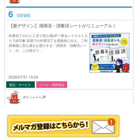
6
VIEWS
【新デザイン】清掃済・消毒済シートがリニューアル！
作業完了のひと工夫で安心感UP！明るいイラスト入
りで好印象 現場での作業完了を視覚的に伝え、ご利
用者様に安心感をお届けする「清掃済・消毒済シー
ト」が、この度ポリ…
2026/07/31 10:24
製品・サービス
ツール・用具用品
ポリッシャー.JP