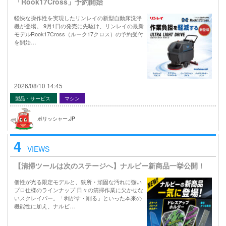
「Rook17Cross」予約開始
軽快な操作性を実現したリンレイの新型自動床洗浄
機が登場。 9月1日の発売に先駆け、リンレイの最新
モデルRook17Cross（ルーク17クロス）の予約受付
を開始…
2026/08/10 14:45
製品・サービス
マシン
ポリッシャー.JP
4
VIEWS
【清掃ツールは次のステージへ】ナルビー新商品一挙公開！
個性が光る限定モデルと、狭所・頑固な汚れに強い
プロ仕様のラインナップ 日々の清掃作業に欠かせな
いスクレイパー。「剥がす・削る」といった本来の
機能性に加え、ナルビ…