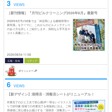
3
VIEWS
［新刊情報］『月刊ビルクリーニング2026年8月』最新号
2026年8月号の特集では「AI活用による建物管理の
新常識」をテーマに、これからのビルメンテナンス
のあり方を詳しくご紹介します。深刻な人手不足や
コスト高騰という…
2026/08/04 11:58
広報・告知
メディア
ポリッシャー.JP
6
VIEWS
【新デザイン】清掃済・消毒済シートがリニューアル！
作業完了のひと工夫で安心感UP！明るいイラスト入
りで好印象 現場での作業完了を視覚的に伝え、ご利
用者様に安心感をお届けする「清掃済・消毒済シー