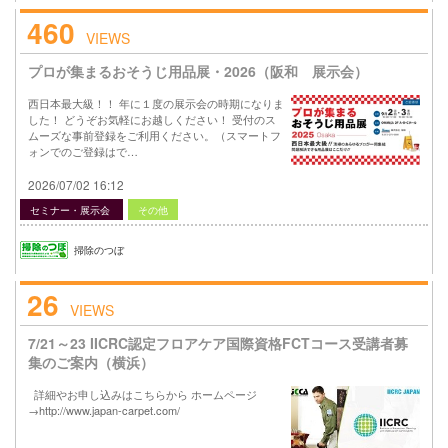
460
VIEWS
プロが集まるおそうじ用品展・2026（阪和 展示会）
西日本最大級！！ 年に１度の展示会の時期になりま
した！ どうぞお気軽にお越しください！ 受付のス
ムーズな事前登録をご利用ください。（スマートフ
ォンでのご登録はで…
2026/07/02 16:12
セミナー・展示会
その他
掃除のつぼ
26
VIEWS
7/21～23 IICRC認定フロアケア国際資格FCTコース受講者募
集のご案内（横浜）
詳細やお申し込みはこちらから ホームページ
→http://www.japan-carpet.com/