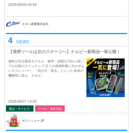
2026/08/09 04:54
エタニ産業株式会社
4
VIEWS
【清掃ツールは次のステージへ】ナルビー新商品一挙公開！
個性が光る限定モデルと、狭所・頑固な汚れに強い
プロ仕様のラインナップ 日々の清掃作業に欠かせな
いスクレイパー。「剥がす・削る」といった本来の
機能性に加え、ナルビ…
2026/08/07 13:25
製品・サービス
ツール・用具用品
ポリッシャー.JP