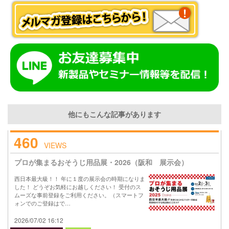
他にもこんな記事があります
460
VIEWS
プロが集まるおそうじ用品展・2026（阪和 展示会）
西日本最大級！！ 年に１度の展示会の時期になりま
した！ どうぞお気軽にお越しください！ 受付のス
ムーズな事前登録をご利用ください。（スマートフ
ォンでのご登録はで…
2026/07/02 16:12