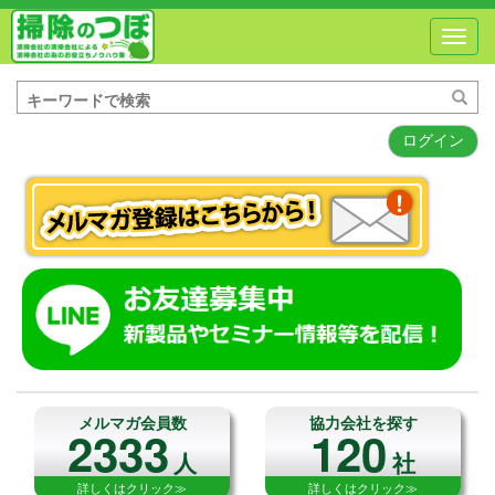
Toggl
navig
ログイン
メルマガ会員数
協力会社を探す
2333
120
人
社
詳しくはクリック≫
詳しくはクリック≫