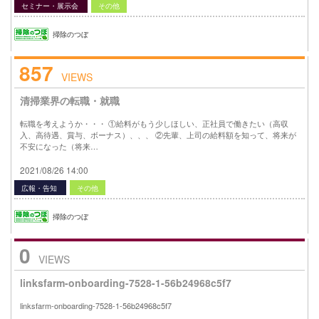
セミナー・展示会
その他
掃除のつぼ
857
VIEWS
清掃業界の転職・就職
転職を考えようか・・・ ①給料がもう少しほしい、正社員で働きたい（高収
入、高待遇、賞与、ボーナス）、、、 ②先輩、上司の給料額を知って、将来が
不安になった（将来…
2021/08/26 14:00
広報・告知
その他
掃除のつぼ
0
VIEWS
linksfarm-onboarding-7528-1-56b24968c5f7
linksfarm-onboarding-7528-1-56b24968c5f7