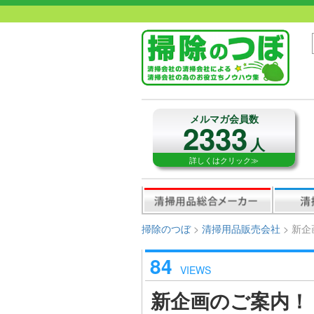
メルマガ会員数
2333
人
詳しくはクリック≫
掃除のつぼ
>
清掃用品販売会社
>
新企
84
VIEWS
新企画のご案内！