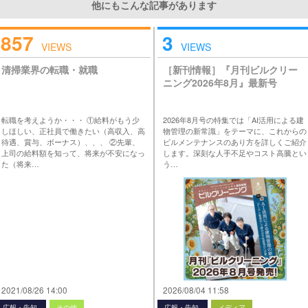
他にもこんな記事があります
857
3
VIEWS
VIEWS
清掃業界の転職・就職
［新刊情報］『月刊ビルクリー
ニング2026年8月』最新号
転職を考えようか・・・ ①給料がもう少
2026年8月号の特集では「AI活用による建
しほしい、正社員で働きたい（高収入、高
物管理の新常識」をテーマに、これからの
待遇、賞与、ボーナス）、、、 ②先輩、
ビルメンテナンスのあり方を詳しくご紹介
上司の給料額を知って、将来が不安になっ
します。深刻な人手不足やコスト高騰とい
た（将来…
う…
2021/08/26 14:00
2026/08/04 11:58
広報・告知
その他
広報・告知
メディア