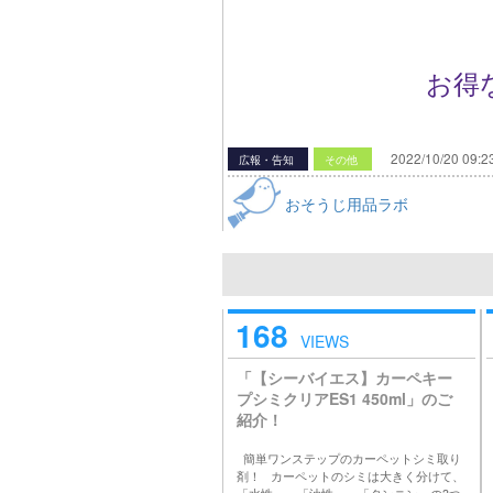
お得
2022/10/20 09:2
広報・告知
その他
おそうじ用品ラボ
168
VIEWS
「【シーバイエス】カーペキー
プシミクリアES1 450ml」のご
紹介！
簡単ワンステップのカーペットシミ取り
剤！ カーペットのシミは大きく分けて、
「水性」、「油性」、「タンニン」の3つ