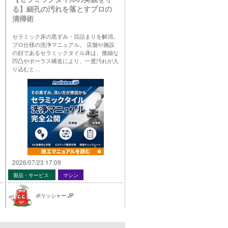
る】細孔の汚れを落とすプロの
清掃術
セラミック床の黒ずみ・目詰まりを解消。
プロ仕様の洗浄マニュアル。 店舗や施設
の顔であるセラミックタイル床は、微細な
凹凸やポーラス構造により、一度汚れが入
り込むと…
2026/07/23 17:09
製品・サービス
マシン
ポリッシャー.JP