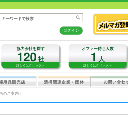
ログイン
協力会社を探す
オファー待ち人数
120
1
社
人
詳しくはクリック≫
詳しくはクリック≫
画のご案内！