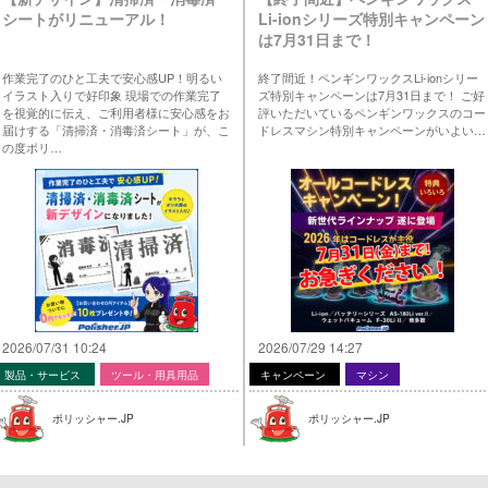
シートがリニューアル！
Li-ionシリーズ特別キャンペーン
は7月31日まで！
作業完了のひと工夫で安心感UP！明るい
終了間近！ペンギンワックスLi-ionシリー
イラスト入りで好印象 現場での作業完了
ズ特別キャンペーンは7月31日まで！ ご好
を視覚的に伝え、ご利用者様に安心感をお
評いただいているペンギンワックスのコー
届けする「清掃済・消毒済シート」が、こ
ドレスマシン特別キャンペーンがいよい…
の度ポリ…
2026/07/31 10:24
2026/07/29 14:27
製品・サービス
ツール・用具用品
キャンペーン
マシン
ポリッシャー.JP
ポリッシャー.JP