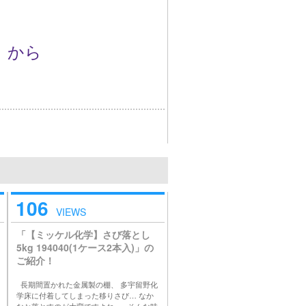
から
106
VIEWS
「【ミッケル化学】さび落とし
5kg 194040(1ケース2本入)」の
ご紹介！
長期間置かれた金属製の棚、 多宇留野化
学床に付着してしまった移りさび… なか
なか落とすのが大変ですよね。 そんな時