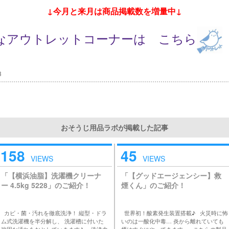
↓今月と来月は商品掲載数を増量中↓
なアウトレットコーナーは こちら
3
おそうじ用品ラボが掲載した記事
158
45
VIEWS
VIEWS
「【横浜油脂】洗濯機クリーナ
「【グッドエージェンシー】救
ー 4.5kg 5228」のご紹介！
煙くん」のご紹介！
カビ・菌・汚れを徹底洗浄！ 縦型・ドラ
世界初！酸素発生装置搭載♪ 火災時に怖
ム式洗濯機を半分解し、 洗濯槽に付いた
いのは一酸化中毒… 炎から離れていても
強固な汚れをおとしていきます♪ 洗浄力
煙はすぐにやってきます。 こちらの製品