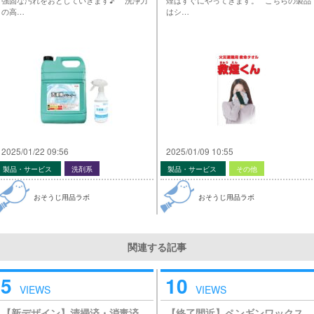
の高…
はシ…
2025/01/22 09:56
2025/01/09 10:55
製品・サービス
洗剤系
製品・サービス
その他
おそうじ用品ラボ
おそうじ用品ラボ
関連する記事
5
10
VIEWS
VIEWS
【新デザイン】清掃済・消毒済
【終了間近】ペンギンワックス