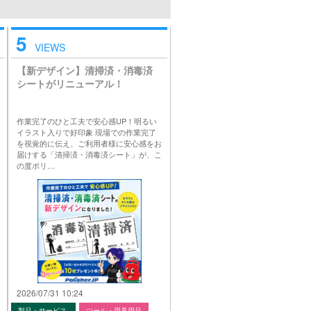
5
VIEWS
【新デザイン】清掃済・消毒済
シートがリニューアル！
作業完了のひと工夫で安心感UP！明るい
イラスト入りで好印象 現場での作業完了
を視覚的に伝え、ご利用者様に安心感をお
届けする「清掃済・消毒済シート」が、こ
の度ポリ…
2026/07/31 10:24
製品・サービス
ツール・用具用品