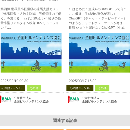
を削減 設備管理の「働く」を
第四弾 世界最小軽量級の遠隔支援カメラ
1. はじめに：生成AIのChatGPTって何？
変える＞
で出張回数・人数を削減 設備管理の「働
ここ最近、生成AIの進化が著しく、
く」を変える わずか29gという軽さの軽
ChatGPT（チャット・ジーピーティー）
量小型リアルタイム映像DXソリューショ
のようなチャットボットツールがさま….
ン「….
投稿 いまさら聞けないChatGPT（生成
投稿 【生産性向上の支援・情報提供】第4
AI）講座 第1回 は 公益社団法人 全国ビル
弾 ＜世界最小軽量級の遠隔支援カメラで
メンテナンス協会 に最初に表示されまし
出張回数・人数を削減 設備管理の「働
た。
く」を変える＞ は 公益社団法人 全国ビル
…
メンテナンス協会 に最初に表示されまし
た。
…
2025/03/19 09:30
2025/03/17 16:30
その他ジャンル
その他
その他ジャンル
その他
公益社団法人
公益社団法人
全国ビルメンテナンス協会
全国ビルメンテナンス協会
関連する記事