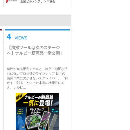
全国ビルメンテナンス協会
4
VIEWS
【清掃ツールは次のステージ
へ】ナルビー新商品一挙公開！
個性が光る限定モデルと、狭所・頑固な汚
れに強いプロ仕様のラインナップ 日々の
清掃作業に欠かせないスクレイパー。「剥
がす・削る」といった本来の機能性に加
え、ナルビ…