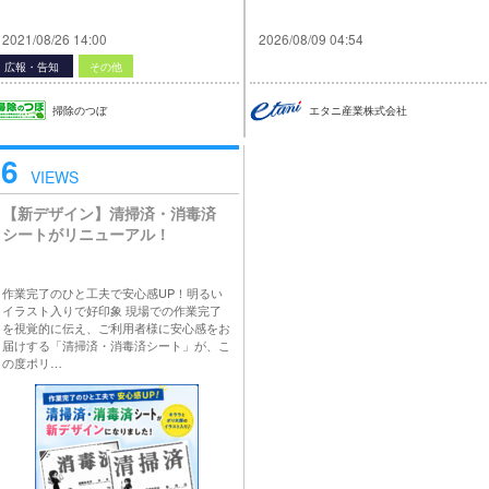
2021/08/26 14:00
2026/08/09 04:54
広報・告知
その他
掃除のつぼ
エタニ産業株式会社
6
VIEWS
【新デザイン】清掃済・消毒済
シートがリニューアル！
作業完了のひと工夫で安心感UP！明るい
イラスト入りで好印象 現場での作業完了
を視覚的に伝え、ご利用者様に安心感をお
届けする「清掃済・消毒済シート」が、こ
の度ポリ…