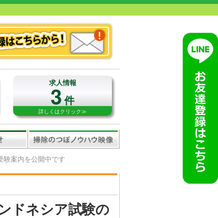
求人情報
3
件
詳しくはクリック≫
受験案内を公開中です
インドネシア試験の