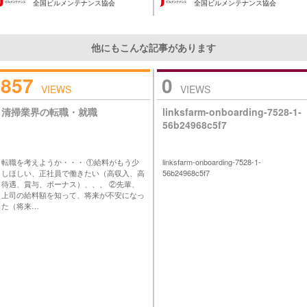
全国ビルメンテナンス協会
全国ビルメンテナンス協会
他にもこんな記事があります
857
0
VIEWS
VIEWS
清掃業界の転職・就職
linksfarm-onboarding-7528-1-
56b24968c5f7
転職を考えようか・・・ ①給料がもう少
linksfarm-onboarding-7528-1-
しほしい、正社員で働きたい（高収入、高
56b24968c5f7
待遇、賞与、ボーナス）、、、 ②先輩、
上司の給料額を知って、将来が不安になっ
た（将来…