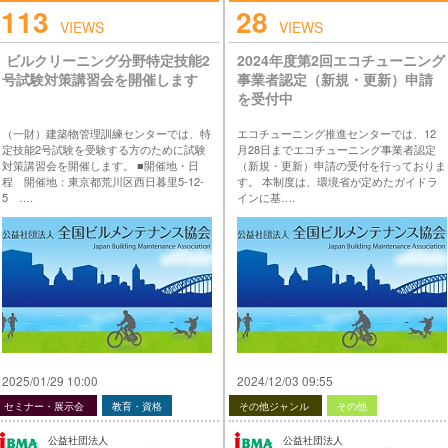
113
28
VIEWS
VIEWS
ビルクリーニング分野特定技能2
2024年度第2回エコチューニング
号試験対策講習会を開催します
事業者認定（新規・更新）申請
を受付中
（一財）建築物管理訓練センターでは、特
エコチューニング推進センターでは、12
定技能2号試験を受験する方のために試験
月28日までエコチューニング事業者認定
対策講習会を開催します。 ■開催地・日
（新規・更新）申請の受付を行っておりま
程 開催地：東京都荒川区西日暮里5-12-
す。 本制度は、環境省が定めたガイドラ
5 ….
インに基….
投稿 ビルクリーニング分野特定技能2号
投稿 2024年度第2回エコチューニング事業
試験対策講習会を開催します は 公益社団
者認定（新規・更新）申請を受付中 は 公
法人 全国ビルメンテナンス協会 に最初に
益社団法人 全国ビルメンテナンス協会 に
表示されました。
最初に表示されました。
…
…
2025/01/29 10:00
2024/12/03 09:55
セミナー・展示会
教育・資格
その他ジャンル
その他
公益社団法人
公益社団法人