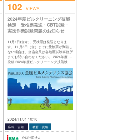
102
VIEWS
2024年度ビルクリーニング技能
検定 受検票発送・CBT試験・
実技作業試験問題のお知らせ
11月1日(金)に、受検票は発送となりま
す。11 月8日（金）までに受検票が到着し
ない場合は、当協会又は各地区試験事務所
までお問い合わせください。 2024年度….
投稿 2024年度ビルクリーニング技能検
定 受検票発送・CBT試験・実技作業試験
問題のお知らせ は 公益社団法人 全国ビル
メンテナンス協会 に最初に表示されまし
た。
…
2024/11/01 10:10
広報・告知
教育・資格
公益社団法人