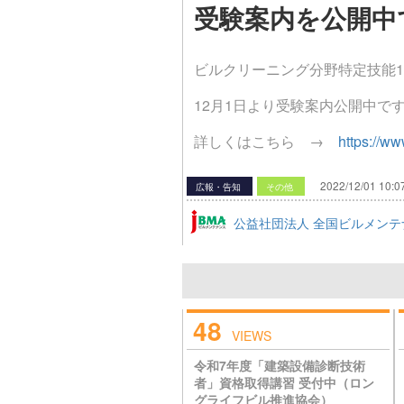
受験案内を公開中
ビルクリーニング分野特定技能
12月1日より受験案内公開中で
詳しくはこちら →
https://ww
2022/12/01 10:0
広報・告知
その他
公益社団法人 全国ビルメンテ
48
VIEWS
令和7年度「建築設備診断技術
者」資格取得講習 受付中（ロン
グライフビル推進協会）