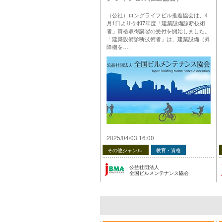
（公社）ロングライフビル推進協会は、4
月1日より令和7年度「建築設備診断技術
者」資格取得講習の受付を開始しました。
「建築設備診断技術者」は、建築設備（昇
降機を….
投稿 令和7年度「建築設備診断技術者」資
格取得講習 受付中（ロングライフビル推
進協会） は 公益社団法人 全国ビルメンテ
ナンス協会 に最初に表示されました。
…
2025/04/03 16:00
その他ジャンル
教育・資格
公益社団法人
全国ビルメンテナンス協会