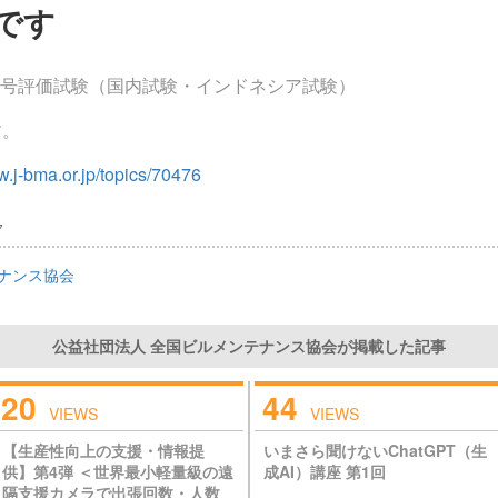
です
1号評価試験（国内試験・インドネシア試験）
す。
w.j-bma.or.jp/topics/70476
7
ナンス協会
公益社団法人 全国ビルメンテナンス協会が掲載した記事
20
44
VIEWS
VIEWS
【生産性向上の支援・情報提
いまさら聞けないChatGPT（生
供】第4弾 ＜世界最小軽量級の遠
成AI）講座 第1回
隔支援カメラで出張回数・人数