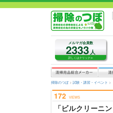
メルマガ会員数
2333
人
詳しくはクリック≫
掃除のつぼ
>
試験・講習・イベント
>
172
VIEWS
「ビルクリーニン