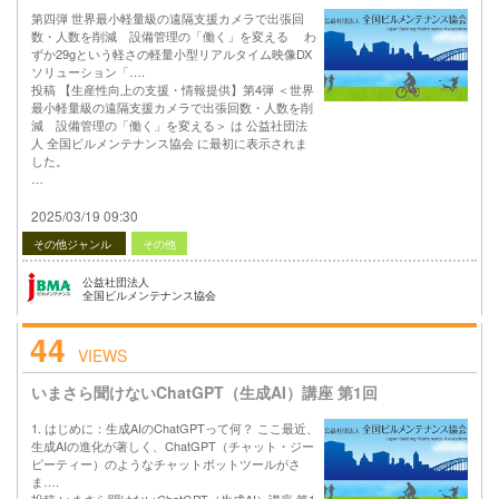
第四弾 世界最小軽量級の遠隔支援カメラで出張回
数・人数を削減 設備管理の「働く」を変える わ
ずか29gという軽さの軽量小型リアルタイム映像DX
ソリューション「….
投稿 【生産性向上の支援・情報提供】第4弾 ＜世界
最小軽量級の遠隔支援カメラで出張回数・人数を削
減 設備管理の「働く」を変える＞ は 公益社団法
人 全国ビルメンテナンス協会 に最初に表示されま
した。
…
2025/03/19 09:30
その他ジャンル
その他
公益社団法人
全国ビルメンテナンス協会
44
VIEWS
いまさら聞けないChatGPT（生成AI）講座 第1回
1. はじめに：生成AIのChatGPTって何？ ここ最近、
生成AIの進化が著しく、ChatGPT（チャット・ジー
ピーティー）のようなチャットボットツールがさ
ま….
投稿 いまさら聞けないChatGPT（生成AI）講座 第1