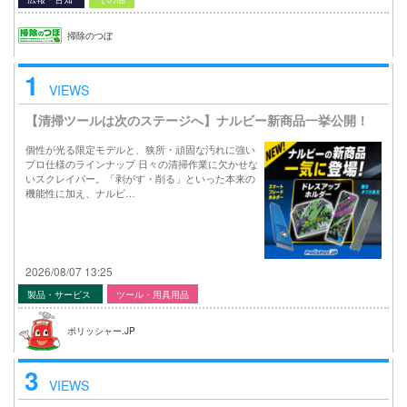
掃除のつぼ
1
VIEWS
【清掃ツールは次のステージへ】ナルビー新商品一挙公開！
個性が光る限定モデルと、狭所・頑固な汚れに強い
プロ仕様のラインナップ 日々の清掃作業に欠かせな
いスクレイパー。「剥がす・削る」といった本来の
機能性に加え、ナルビ…
2026/08/07 13:25
製品・サービス
ツール・用具用品
ポリッシャー.JP
3
VIEWS