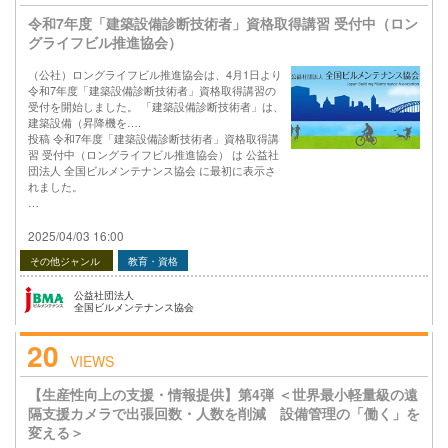
令和7年度「建築設備診断技術者」資格取得講習 受付中（ロン
グライフビル推進協会）
（公社）ロングライフビル推進協会は、4月1日より
令和7年度「建築設備診断技術者」資格取得講習の
受付を開始しました。 「建築設備診断技術者」は、
建築設備（昇降機を….
投稿 令和7年度「建築設備診断技術者」資格取得講
習 受付中（ロングライフビル推進協会） は 公益社
団法人 全国ビルメンテナンス協会 に最初に表示さ
れました。
…
2025/04/03 16:00
その他ジャンル
教育・資格
公益社団法人
全国ビルメンテナンス協会
20
VIEWS
【生産性向上の支援・情報提供】第4弾 ＜世界最小軽量級の遠
隔支援カメラで出張回数・人数を削減 設備管理の「働く」を
変える＞