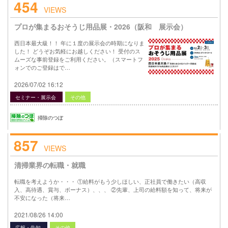
454
VIEWS
プロが集まるおそうじ用品展・2026（阪和 展示会）
西日本最大級！！ 年に１度の展示会の時期になりま
した！ どうぞお気軽にお越しください！ 受付のス
ムーズな事前登録をご利用ください。（スマートフ
ォンでのご登録はで…
2026/07/02 16:12
セミナー・展示会
その他
掃除のつぼ
857
VIEWS
清掃業界の転職・就職
転職を考えようか・・・ ①給料がもう少しほしい、正社員で働きたい（高収
入、高待遇、賞与、ボーナス）、、、 ②先輩、上司の給料額を知って、将来が
不安になった（将来…
2021/08/26 14:00
広報・告知
その他