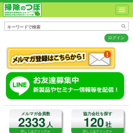
Toggl
navig
ログイン
メルマガ会員数
協力会社を探す
2333
120
人
社
詳しくはクリック≫
詳しくはクリック≫