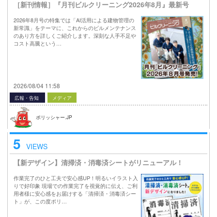
［新刊情報］『月刊ビルクリーニング2026年8月』最新号
2026年8月号の特集では「AI活用による建物管理の
新常識」をテーマに、これからのビルメンテナンス
のあり方を詳しくご紹介します。深刻な人手不足や
コスト高騰という…
2026/08/04 11:58
広報・告知
メディア
ポリッシャー.JP
5
VIEWS
【新デザイン】清掃済・消毒済シートがリニューアル！
作業完了のひと工夫で安心感UP！明るいイラスト入
りで好印象 現場での作業完了を視覚的に伝え、ご利
用者様に安心感をお届けする「清掃済・消毒済シー
ト」が、この度ポリ…