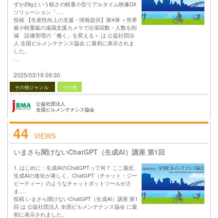
ずか29gという軽さの軽量小型リアルタイム映像DX
ソリューション「….
投稿 【生産性向上の支援・情報提供】第4弾 ＜世界
最小軽量級の遠隔支援カメラで出張回数・人数を削
減 設備管理の「働く」を変える＞ は 公益社団法
人 全国ビルメンテナンス協会 に最初に表示されま
した。
…
2025/03/19 09:30
その他ジャンル
その他
公益社団法人
全国ビルメンテナンス協会
44
VIEWS
いまさら聞けないChatGPT（生成AI）講座 第1回
1. はじめに：生成AIのChatGPTって何？ ここ最近、
生成AIの進化が著しく、ChatGPT（チャット・ジー
ピーティー）のようなチャットボットツールがさ
ま….
投稿 いまさら聞けないChatGPT（生成AI）講座 第1
回 は 公益社団法人 全国ビルメンテナンス協会 に最
初に表示されました。