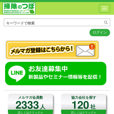
Toggl
navig
ログイン
メルマガ会員数
協力会社を探す
2333
120
人
社
詳しくはクリック≫
詳しくはクリック≫