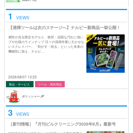
1
VIEWS
【清掃ツールは次のステージへ】ナルビー新商品一挙公開！
個性が光る限定モデルと、狭所・頑固な汚れに強い
プロ仕様のラインナップ 日々の清掃作業に欠かせな
いスクレイパー。「剥がす・削る」といった本来の
機能性に加え、ナルビ…
2026/08/07 13:25
製品・サービス
ツール・用具用品
ポリッシャー.JP
3
VIEWS
［新刊情報］『月刊ビルクリーニング2026年8月』最新号