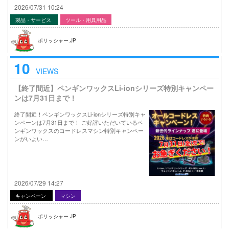
2026/07/31 10:24
製品・サービス
ツール・用具用品
ポリッシャー.JP
10
VIEWS
【終了間近】ペンギンワックスLi-ionシリーズ特別キャンペー
ンは7月31日まで！
終了間近！ペンギンワックスLi-ionシリーズ特別キャ
ンペーンは7月31日まで！ ご好評いただいているペ
ンギンワックスのコードレスマシン特別キャンペー
ンがいよい…
2026/07/29 14:27
キャンペーン
マシン
ポリッシャー.JP