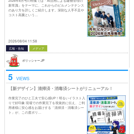
2026年8月号の特集では「AI活用による建物管理の
新常識」をテーマに、これからのビルメンテナンス
のあり方を詳しくご紹介します。深刻な人手不足や
コスト高騰という…
2026/08/04 11:58
広報・告知
メディア
ポリッシャー.JP
5
VIEWS
【新デザイン】清掃済・消毒済シートがリニューアル！
作業完了のひと工夫で安心感UP！明るいイラスト入
りで好印象 現場での作業完了を視覚的に伝え、ご利
用者様に安心感をお届けする「清掃済・消毒済シー
ト」が、この度ポリ…