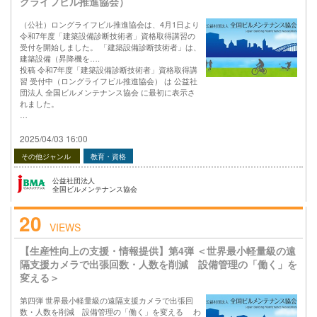
グライフビル推進協会）
（公社）ロングライフビル推進協会は、4月1日より
令和7年度「建築設備診断技術者」資格取得講習の
受付を開始しました。 「建築設備診断技術者」は、
建築設備（昇降機を….
投稿 令和7年度「建築設備診断技術者」資格取得講
習 受付中（ロングライフビル推進協会） は 公益社
団法人 全国ビルメンテナンス協会 に最初に表示さ
れました。
…
2025/04/03 16:00
その他ジャンル
教育・資格
公益社団法人
全国ビルメンテナンス協会
20
VIEWS
【生産性向上の支援・情報提供】第4弾 ＜世界最小軽量級の遠
隔支援カメラで出張回数・人数を削減 設備管理の「働く」を
変える＞
第四弾 世界最小軽量級の遠隔支援カメラで出張回
数・人数を削減 設備管理の「働く」を変える わ