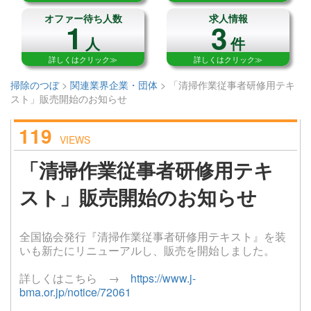
オファー待ち人数
求人情報
1
3
人
件
詳しくはクリック≫
詳しくはクリック≫
掃除のつぼ
>
関連業界企業・団体
>
「清掃作業従事者研修用テキ
スト」販売開始のお知らせ
119
VIEWS
「清掃作業従事者研修用テキ
スト」販売開始のお知らせ
全国協会発行『清掃作業従事者研修用テキスト』を装
いも新たにリニューアルし、販売を開始しました。
詳しくはこちら →
https://www.j-
bma.or.jp/notice/72061