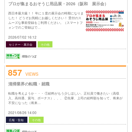
プロが集まるおそうじ用品展・2026（阪和 展示会）
西日本最大級！！ 年に１度の展示会の時期になりま
した！ どうぞお気軽にお越しください！ 受付のス
ムーズな事前登録をご利用ください。（スマートフ
ォンでのご登録はで…
2026/07/02 16:12
セミナー・展示会
その他
掃除のつぼ
857
VIEWS
清掃業界の転職・就職
転職を考えようか・・・ ①給料がもう少しほしい、正社員で働きたい（高収
入、高待遇、賞与、ボーナス）、、、 ②先輩、上司の給料額を知って、将来が
不安になった（将来…
2021/08/26 14:00
広報・告知
その他
掃除のつぼ