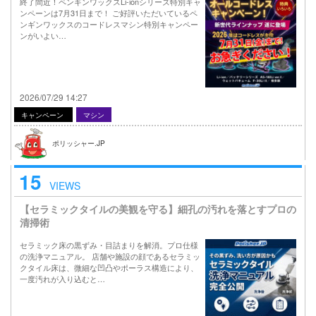
終了間近！ペンギンワックスLi-ionシリーズ特別キャ
ンペーンは7月31日まで！ ご好評いただいているペ
ンギンワックスのコードレスマシン特別キャンペー
ンがいよい…
2026/07/29 14:27
キャンペーン
マシン
ポリッシャー.JP
15
VIEWS
【セラミックタイルの美観を守る】細孔の汚れを落とすプロの
清掃術
セラミック床の黒ずみ・目詰まりを解消。プロ仕様
の洗浄マニュアル。 店舗や施設の顔であるセラミッ
クタイル床は、微細な凹凸やポーラス構造により、
一度汚れが入り込むと…