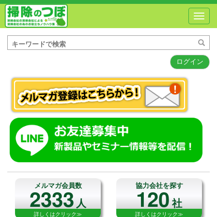
Toggl
navig
ログイン
メルマガ会員数
協力会社を探す
2333
120
人
社
詳しくはクリック≫
詳しくはクリック≫