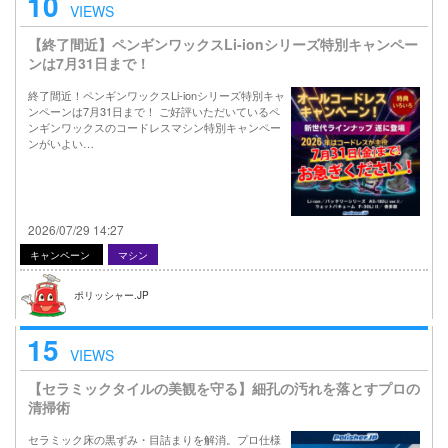
10
VIEWS
【終了間近】ペンギンワックスLi-ionシリーズ特別キャンペー
ンは7月31日まで！
終了間近！ペンギンワックスLi-ionシリーズ特別キャ
ンペーンは7月31日まで！ ご好評いただいているペ
ンギンワックスのコードレスマシン特別キャンペー
ンがいよい…
2026/07/29 14:27
キャンペーン
マシン
ポリッシャー.JP
15
VIEWS
【セラミックタイルの美観を守る】細孔の汚れを落とすプロの
清掃術
セラミック床の黒ずみ・目詰まりを解消。プロ仕様