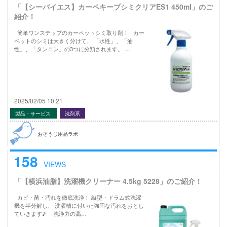
「【シーバイエス】カーペキープシミクリアES1 450ml」のご
紹介！
簡単ワンステップのカーペットシミ取り剤！ カー
ペットのシミは大きく分けて、 「水性」、「油
性」、「タンニン」の3つに分類されます。 …
2025/02/05 10:21
製品・サービス
洗剤系
おそうじ用品ラボ
158
VIEWS
「【横浜油脂】洗濯機クリーナー 4.5kg 5228」のご紹介！
カビ・菌・汚れを徹底洗浄！ 縦型・ドラム式洗濯
機を半分解し、 洗濯槽に付いた強固な汚れをおとし
ていきます♪ 洗浄力の高…