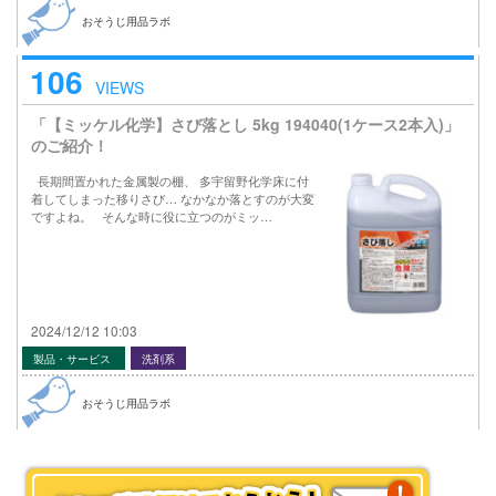
おそうじ用品ラボ
106
VIEWS
「【ミッケル化学】さび落とし 5kg 194040(1ケース2本入)」
のご紹介！
長期間置かれた金属製の棚、 多宇留野化学床に付
着してしまった移りさび… なかなか落とすのが大変
ですよね。 そんな時に役に立つのがミッ…
2024/12/12 10:03
製品・サービス
洗剤系
おそうじ用品ラボ