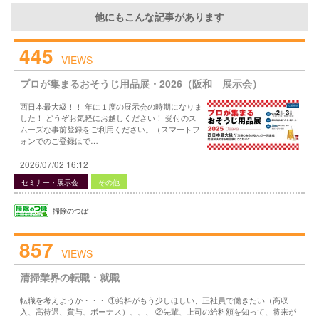
他にもこんな記事があります
445
VIEWS
プロが集まるおそうじ用品展・2026（阪和 展示会）
西日本最大級！！ 年に１度の展示会の時期になりま
した！ どうぞお気軽にお越しください！ 受付のス
ムーズな事前登録をご利用ください。（スマートフ
ォンでのご登録はで…
2026/07/02 16:12
セミナー・展示会
その他
掃除のつぼ
857
VIEWS
清掃業界の転職・就職
転職を考えようか・・・ ①給料がもう少しほしい、正社員で働きたい（高収
入、高待遇、賞与、ボーナス）、、、 ②先輩、上司の給料額を知って、将来が