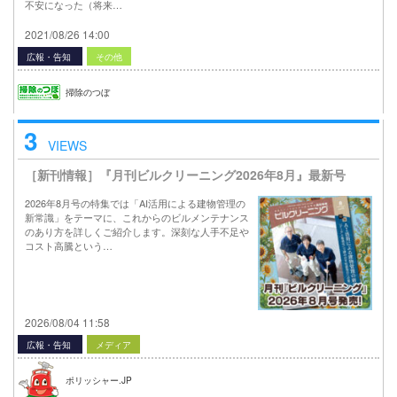
不安になった（将来…
2021/08/26 14:00
広報・告知
その他
掃除のつぼ
3
VIEWS
［新刊情報］『月刊ビルクリーニング2026年8月』最新号
2026年8月号の特集では「AI活用による建物管理の
新常識」をテーマに、これからのビルメンテナンス
のあり方を詳しくご紹介します。深刻な人手不足や
コスト高騰という…
2026/08/04 11:58
広報・告知
メディア
ポリッシャー.JP