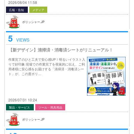
2026/08/04 11:58
広報・告知
メディア
ポリッシャー.JP
5
VIEWS
【新デザイン】清掃済・消毒済シートがリニューアル！
作業完了のひと工夫で安心感UP！明るいイラスト入
りで好印象 現場での作業完了を視覚的に伝え、ご利
用者様に安心感をお届けする「清掃済・消毒済シー
ト」が、この度ポリ…
2026/07/31 10:24
製品・サービス
ツール・用具用品
ポリッシャー.JP