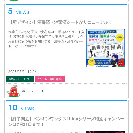
5
VIEWS
【新デザイン】清掃済・消毒済シートがリニューアル！
作業完了のひと工夫で安心感UP！明るいイラスト入
りで好印象 現場での作業完了を視覚的に伝え、ご利
用者様に安心感をお届けする「清掃済・消毒済シー
ト」が、この度ポリ…
2026/07/31 10:24
製品・サービス
ツール・用具用品
ポリッシャー.JP
10
VIEWS
【終了間近】ペンギンワックスLi-ionシリーズ特別キャンペー
ンは7月31日まで！