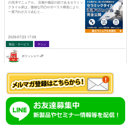
の洗浄マニュアル。 店舗や施設の顔であるセラミッ
クタイル床は、微細な凹凸やポーラス構造により、
一度汚れが入り込むと…
2026/07/23 17:09
製品・サービス
マシン
ポリッシャー.JP