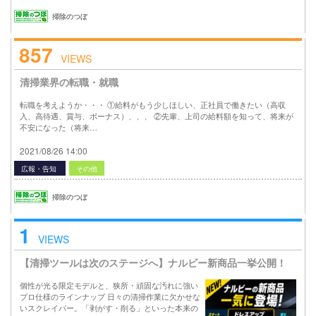
掃除のつぼ
857
VIEWS
清掃業界の転職・就職
転職を考えようか・・・ ①給料がもう少しほしい、正社員で働きたい（高収
入、高待遇、賞与、ボーナス）、、、 ②先輩、上司の給料額を知って、将来が
不安になった（将来…
2021/08/26 14:00
広報・告知
その他
掃除のつぼ
1
VIEWS
【清掃ツールは次のステージへ】ナルビー新商品一挙公開！
個性が光る限定モデルと、狭所・頑固な汚れに強い
プロ仕様のラインナップ 日々の清掃作業に欠かせな
いスクレイパー。「剥がす・削る」といった本来の