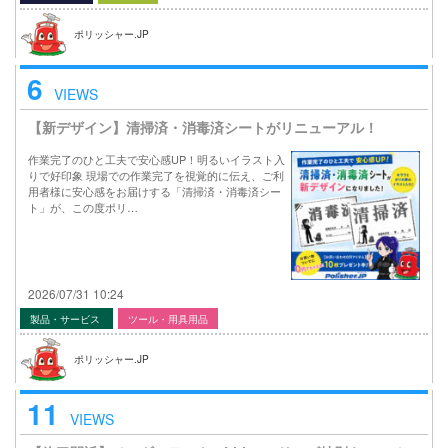
ポリッシャー.JP
6
VIEWS
【新デザイン】清掃済・消毒済シートがリニューアル！
作業完了のひと工夫で安心感UP！明るいイラスト入
りで好印象 現場での作業完了を視覚的に伝え、ご利
用者様に安心感をお届けする「清掃済・消毒済シー
ト」が、この度ポリ…
2026/07/31 10:24
製品・サービス
ツール・用具用品
ポリッシャー.JP
11
VIEWS