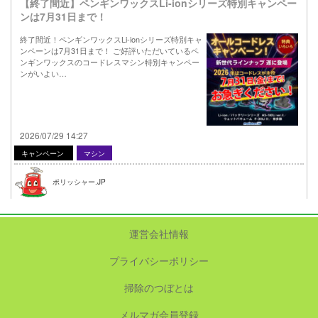
【終了間近】ペンギンワックスLi-ionシリーズ特別キャンペー
ンは7月31日まで！
終了間近！ペンギンワックスLi-ionシリーズ特別キャ
ンペーンは7月31日まで！ ご好評いただいているペ
ンギンワックスのコードレスマシン特別キャンペー
ンがいよい…
2026/07/29 14:27
キャンペーン
マシン
ポリッシャー.JP
運営会社情報
プライバシーポリシー
掃除のつぼとは
メルマガ会員登録