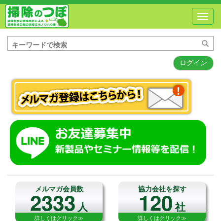
Toggl
navig
ログイン
メルマガ会員数
協力会社を探す
2333
120
人
社
詳しくはクリック≫
詳しくはクリック≫