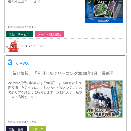
機能性に加え、ナルビ…
2026/08/07 13:25
製品・サービス
ツール・用具用品
ポリッシャー.JP
3
VIEWS
［新刊情報］『月刊ビルクリーニング2026年8月』最新号
2026年8月号の特集では「AI活用による建物管理の
新常識」をテーマに、これからのビルメンテナンス
のあり方を詳しくご紹介します。深刻な人手不足や
コスト高騰という…
2026/08/04 11:58
広報・告知
メディア