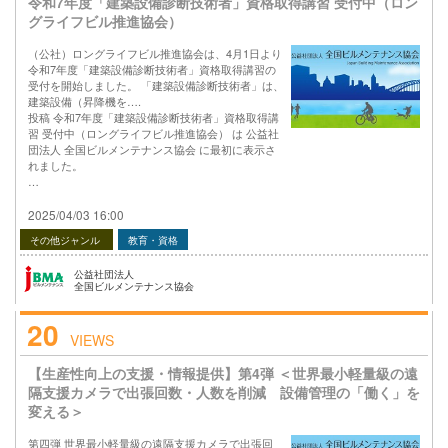
令和7年度「建築設備診断技術者」資格取得講習 受付中（ロン
グライフビル推進協会）
（公社）ロングライフビル推進協会は、4月1日より
令和7年度「建築設備診断技術者」資格取得講習の
受付を開始しました。 「建築設備診断技術者」は、
建築設備（昇降機を….
投稿 令和7年度「建築設備診断技術者」資格取得講
習 受付中（ロングライフビル推進協会） は 公益社
団法人 全国ビルメンテナンス協会 に最初に表示さ
れました。
…
2025/04/03 16:00
その他ジャンル
教育・資格
公益社団法人
全国ビルメンテナンス協会
20
VIEWS
【生産性向上の支援・情報提供】第4弾 ＜世界最小軽量級の遠
隔支援カメラで出張回数・人数を削減 設備管理の「働く」を
変える＞
第四弾 世界最小軽量級の遠隔支援カメラで出張回