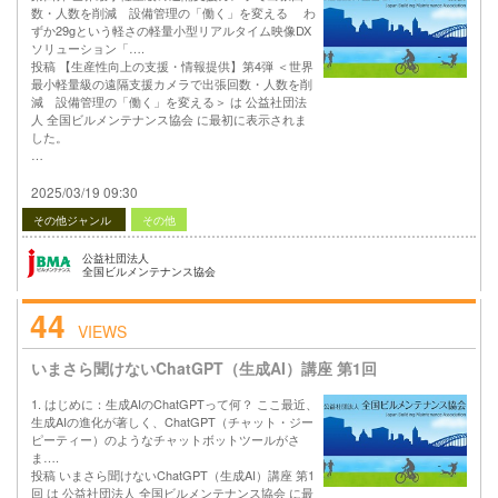
数・人数を削減 設備管理の「働く」を変える わ
ずか29gという軽さの軽量小型リアルタイム映像DX
ソリューション「….
投稿 【生産性向上の支援・情報提供】第4弾 ＜世界
最小軽量級の遠隔支援カメラで出張回数・人数を削
減 設備管理の「働く」を変える＞ は 公益社団法
人 全国ビルメンテナンス協会 に最初に表示されま
した。
…
2025/03/19 09:30
その他ジャンル
その他
公益社団法人
全国ビルメンテナンス協会
44
VIEWS
いまさら聞けないChatGPT（生成AI）講座 第1回
1. はじめに：生成AIのChatGPTって何？ ここ最近、
生成AIの進化が著しく、ChatGPT（チャット・ジー
ピーティー）のようなチャットボットツールがさ
ま….
投稿 いまさら聞けないChatGPT（生成AI）講座 第1
回 は 公益社団法人 全国ビルメンテナンス協会 に最