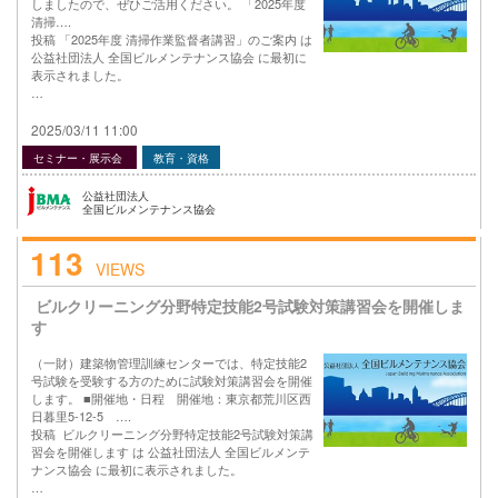
しましたので、ぜひご活用ください。 「2025年度
清掃….
投稿 「2025年度 清掃作業監督者講習」のご案内 は
公益社団法人 全国ビルメンテナンス協会 に最初に
表示されました。
…
2025/03/11 11:00
セミナー・展示会
教育・資格
公益社団法人
全国ビルメンテナンス協会
113
VIEWS
ビルクリーニング分野特定技能2号試験対策講習会を開催しま
す
（一財）建築物管理訓練センターでは、特定技能2
号試験を受験する方のために試験対策講習会を開催
します。 ■開催地・日程 開催地：東京都荒川区西
日暮里5-12-5 ….
投稿 ビルクリーニング分野特定技能2号試験対策講
習会を開催します は 公益社団法人 全国ビルメンテ
ナンス協会 に最初に表示されました。
…