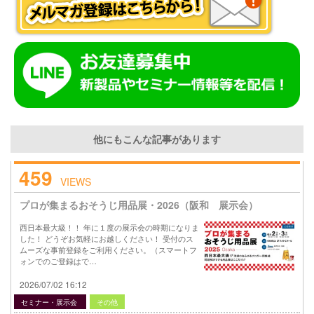
他にもこんな記事があります
459
VIEWS
プロが集まるおそうじ用品展・2026（阪和 展示会）
西日本最大級！！ 年に１度の展示会の時期になりま
した！ どうぞお気軽にお越しください！ 受付のス
ムーズな事前登録をご利用ください。（スマートフ
ォンでのご登録はで…
2026/07/02 16:12
セミナー・展示会
その他