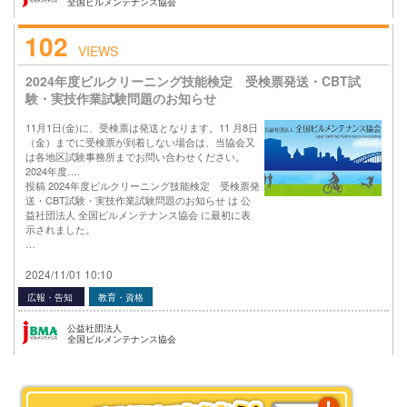
全国ビルメンテナンス協会
102
VIEWS
2024年度ビルクリーニング技能検定 受検票発送・CBT試
験・実技作業試験問題のお知らせ
11月1日(金)に、受検票は発送となります。11 月8日
（金）までに受検票が到着しない場合は、当協会又
は各地区試験事務所までお問い合わせください。
2024年度….
投稿 2024年度ビルクリーニング技能検定 受検票発
送・CBT試験・実技作業試験問題のお知らせ は 公
益社団法人 全国ビルメンテナンス協会 に最初に表
示されました。
…
2024/11/01 10:10
広報・告知
教育・資格
公益社団法人
全国ビルメンテナンス協会