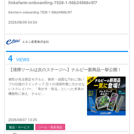
linksfarm-onboarding-7528-1-56b24968c5f7
linksfarm-onboarding-7528-1-56b24968c5f7
2026/08/09 04:54
エタニ産業株式会社
4
VIEWS
【清掃ツールは次のステージへ】ナルビー新商品一挙公開！
個性が光る限定モデルと、狭所・頑固な汚れに強い
プロ仕様のラインナップ 日々の清掃作業に欠かせな
いスクレイパー。「剥がす・削る」といった本来の
機能性に加え、ナルビ…
2026/08/07 13:25
製品・サービス
ツール・用具用品