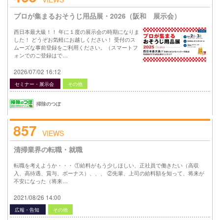
プロが集まるおそうじ用品展・2026（阪和 展示会）
西日本最大級！！ 年に１度の展示会の時期になりま
した！ どうぞお気軽にお越しください！ 受付のス
ムーズな事前登録をご利用ください。（スマートフ
ォンでのご登録はで…
2026/07/02 16:12
セミナー・展示会
その他
掃除のつぼ
857
VIEWS
清掃業界の転職・就職
転職を考えようか・・・ ①給料がもう少しほしい、正社員で働きたい（高収
入、高待遇、賞与、ボーナス）、、、 ②先輩、上司の給料額を知って、将来が
不安になった（将来…
2021/08/26 14:00
広報・告知
その他