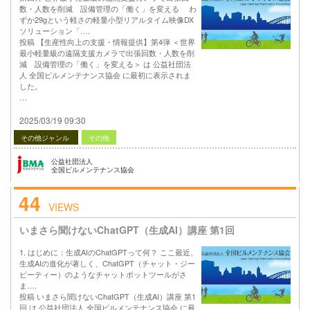
数・人数を削減 設備管理の「働く」を変える わ
ずか29gという軽さの軽量小型リアルタイム映像DX
ソリューション「….
投稿 【生産性向上の支援・情報提供】第4弾 ＜世界
最小軽量級の遠隔支援カメラで出張回数・人数を削
減 設備管理の「働く」を変える＞ は 公益社団法
人 全国ビルメンテナンス協会 に最初に表示されま
した。
…
2025/03/19 09:30
その他ジャンル
その他
公益社団法人
全国ビルメンテナンス協会
44
VIEWS
いまさら聞けないChatGPT（生成AI）講座 第1回
1. はじめに：生成AIのChatGPTって何？ ここ最近、
生成AIの進化が著しく、ChatGPT（チャット・ジー
ピーティー）のようなチャットボットツールがさ
ま….
投稿 いまさら聞けないChatGPT（生成AI）講座 第1
回 は 公益社団法人 全国ビルメンテナンス協会 に最