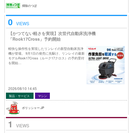
掃除のつぼ
0
VIEWS
【かつてない軽さを実現】次世代自動床洗浄機
「Rook17Cross」予約開始
軽快な操作性を実現したリンレイの新型自動床洗浄
機が登場。 9月1日の発売に先駆け、リンレイの最新
モデルRook17Cross（ルーク17クロス）の予約受付
を開始…
2026/08/10 14:45
製品・サービス
マシン
ポリッシャー.JP
1
VIEWS