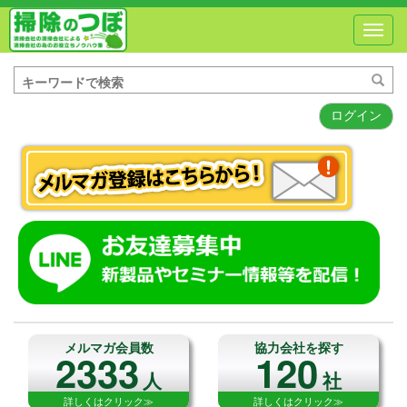
Toggl
navig
ログイン
メルマガ会員数
協力会社を探す
2333
120
人
社
詳しくはクリック≫
詳しくはクリック≫