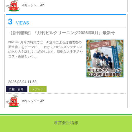
ポリッシャー.JP
3
VIEWS
［新刊情報］『月刊ビルクリーニング2026年8月』最新号
2026年8月号の特集では「AI活用による建物管理の
新常識」をテーマに、これからのビルメンテナンス
のあり方を詳しくご紹介します。深刻な人手不足や
コスト高騰という…
2026/08/04 11:58
広報・告知
メディア
ポリッシャー.JP
運営会社情報