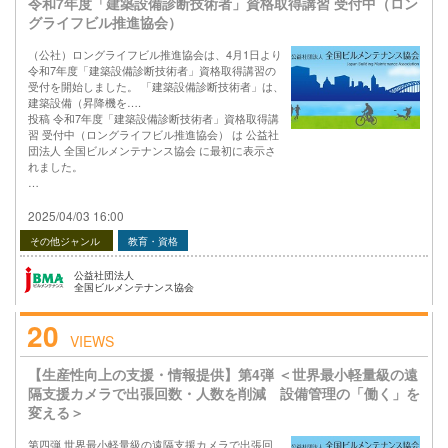
令和7年度「建築設備診断技術者」資格取得講習 受付中（ロン
グライフビル推進協会）
（公社）ロングライフビル推進協会は、4月1日より
令和7年度「建築設備診断技術者」資格取得講習の
受付を開始しました。 「建築設備診断技術者」は、
建築設備（昇降機を….
投稿 令和7年度「建築設備診断技術者」資格取得講
習 受付中（ロングライフビル推進協会） は 公益社
団法人 全国ビルメンテナンス協会 に最初に表示さ
れました。
…
2025/04/03 16:00
その他ジャンル
教育・資格
公益社団法人
全国ビルメンテナンス協会
20
VIEWS
【生産性向上の支援・情報提供】第4弾 ＜世界最小軽量級の遠
隔支援カメラで出張回数・人数を削減 設備管理の「働く」を
変える＞
第四弾 世界最小軽量級の遠隔支援カメラで出張回