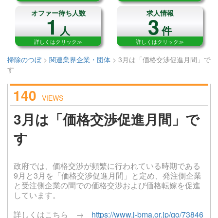
オファー待ち人数
求人情報
1
3
人
件
詳しくはクリック≫
詳しくはクリック≫
掃除のつぼ
>
関連業界企業・団体
>
3月は「価格交渉促進月間」で
す
140
VIEWS
3月は「価格交渉促進月間」で
す
政府では、価格交渉が頻繁に行われている時期である
9月と3月を「価格交渉促進月間」と定め、発注側企業
と受注側企業の間での価格交渉および価格転嫁を促進
しています。
詳しくはこちら →
https://www.j-bma.or.jp/go/73846