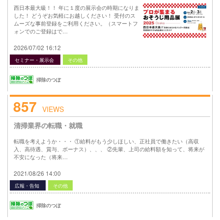
西日本最大級！！ 年に１度の展示会の時期になりま
した！ どうぞお気軽にお越しください！ 受付のス
ムーズな事前登録をご利用ください。（スマートフ
ォンでのご登録はで…
2026/07/02 16:12
セミナー・展示会
その他
掃除のつぼ
857
VIEWS
清掃業界の転職・就職
転職を考えようか・・・ ①給料がもう少しほしい、正社員で働きたい（高収
入、高待遇、賞与、ボーナス）、、、 ②先輩、上司の給料額を知って、将来が
不安になった（将来…
2021/08/26 14:00
広報・告知
その他
掃除のつぼ