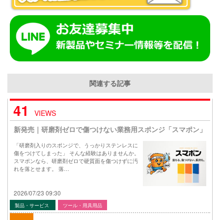
関連する記事
41
VIEWS
新発売｜研磨剤ゼロで傷つけない業務用スポンジ「スマポン」
「研磨剤入りのスポンジで、うっかりステンレスに
傷をつけてしまった」 そんな経験はありませんか。
スマポンなら、研磨剤ゼロで硬質面を傷つけずに汚
れを落とせます。 落…
2026/07/23 09:30
製品・サービス
ツール・用具用品