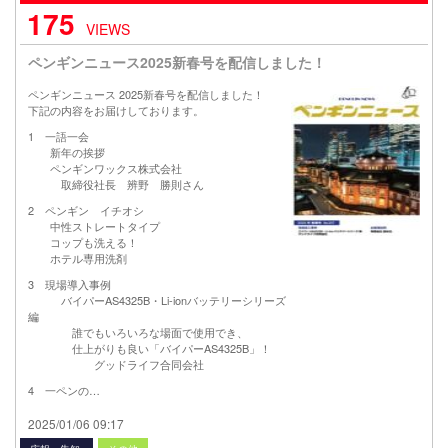
175
VIEWS
ペンギンニュース2025新春号を配信しました！
ペンギンニュース 2025新春号を配信しました！
下記の内容をお届けしております。
1 一語一会
新年の挨拶
ペンギンワックス株式会社
取締役社長 辨野 勝則さん
2 ペンギン イチオシ
中性ストレートタイプ
コップも洗える！
ホテル専用洗剤
3 現場導入事例
バイパーAS4325B・Li-ionバッテリーシリーズ
編
誰でもいろいろな場面で使用でき、
仕上がりも良い「バイパーAS4325B」！
グッドライフ合同会社
4 一ペンの…
2025/01/06 09:17