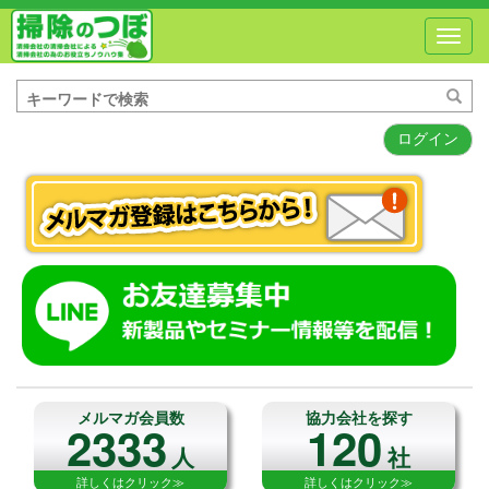
Toggl
navig
ログイン
メルマガ会員数
協力会社を探す
2333
120
人
社
詳しくはクリック≫
詳しくはクリック≫