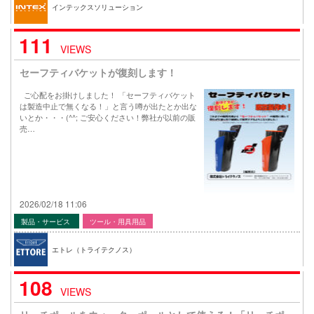
インテックスソリューション
111
VIEWS
セーフティバケットが復刻します！
ご心配をお掛けしました！ 「セーフティバケット
は製造中止で無くなる！」と言う噂が出たとか出な
いとか・・・(^^; ご安心ください！弊社が以前の販
売…
2026/02/18 11:06
製品・サービス
ツール・用具用品
エトレ（トライテクノス）
108
VIEWS