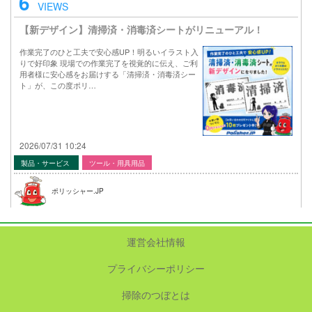
6
VIEWS
【新デザイン】清掃済・消毒済シートがリニューアル！
作業完了のひと工夫で安心感UP！明るいイラスト入
りで好印象 現場での作業完了を視覚的に伝え、ご利
用者様に安心感をお届けする「清掃済・消毒済シー
ト」が、この度ポリ…
2026/07/31 10:24
製品・サービス
ツール・用具用品
ポリッシャー.JP
運営会社情報
プライバシーポリシー
掃除のつぼとは