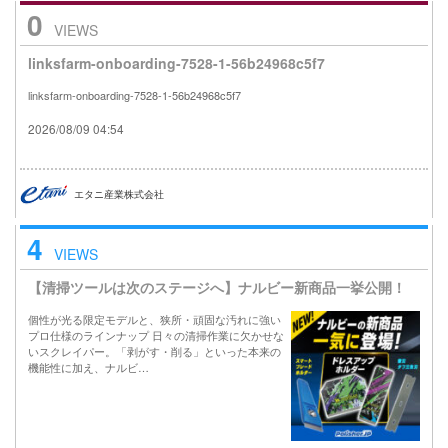
0
VIEWS
linksfarm-onboarding-7528-1-56b24968c5f7
linksfarm-onboarding-7528-1-56b24968c5f7
2026/08/09 04:54
エタニ産業株式会社
4
VIEWS
【清掃ツールは次のステージへ】ナルビー新商品一挙公開！
個性が光る限定モデルと、狭所・頑固な汚れに強い
プロ仕様のラインナップ 日々の清掃作業に欠かせな
いスクレイパー。「剥がす・削る」といった本来の
機能性に加え、ナルビ…