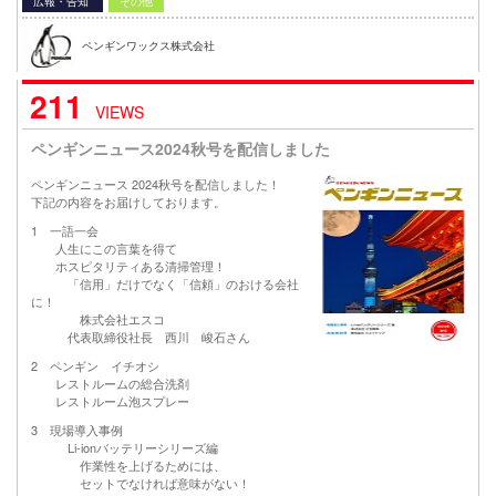
広報・告知
その他
ペンギンワックス株式会社
211
VIEWS
ペンギンニュース2024秋号を配信しました
ペンギンニュース 2024秋号を配信しました！
下記の内容をお届けしております。
1 一語一会
人生にこの言葉を得て
ホスピタリティある清掃管理！
「信用」だけでなく「信頼」のおける会社
に！
株式会社エスコ
代表取締役社長 西川 峻石さん
2 ペンギン イチオシ
レストルームの総合洗剤
レストルーム泡スプレー
3 現場導入事例
Li-ionバッテリーシリーズ編
作業性を上げるためには、
セットでなければ意味がない！