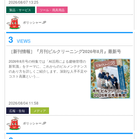
2026/08/07 13:25
製品・サービス
ツール・用具用品
ポリッシャー.JP
3
VIEWS
［新刊情報］『月刊ビルクリーニング2026年8月』最新号
2026年8月号の特集では「AI活用による建物管理の
新常識」をテーマに、これからのビルメンテナンス
のあり方を詳しくご紹介します。深刻な人手不足や
コスト高騰という…
2026/08/04 11:58
広報・告知
メディア
ポリッシャー.JP