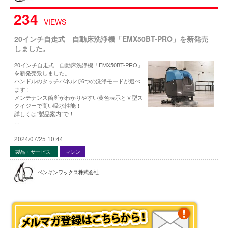
234
VIEWS
20インチ自走式 自動床洗浄機「EMX50BT-PRO」を新発売
しました。
20インチ自走式 自動床洗浄機「EMX50BT-PRO」
を新発売致しました。
ハンドルのタッチパネルで6つの洗浄モードが選べ
ます！
メンテナンス箇所がわかりやすい黄色表示とＶ型ス
クイジーで高い吸水性能！
詳しくは”製品案内”で！
…
2024/07/25 10:44
製品・サービス
マシン
ペンギンワックス株式会社