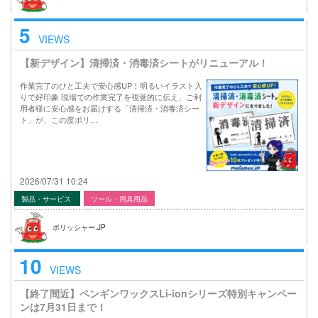
5
VIEWS
【新デザイン】清掃済・消毒済シートがリニューアル！
作業完了のひと工夫で安心感UP！明るいイラスト入
りで好印象 現場での作業完了を視覚的に伝え、ご利
用者様に安心感をお届けする「清掃済・消毒済シー
ト」が、この度ポリ…
2026/07/31 10:24
製品・サービス
ツール・用具用品
ポリッシャー.JP
10
VIEWS
【終了間近】ペンギンワックスLi-ionシリーズ特別キャンペー
ンは7月31日まで！