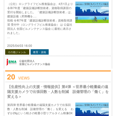
（公社）ロングライフビル推進協会は、4月1日より
令和7年度「建築設備診断技術者」資格取得講習の
受付を開始しました。 「建築設備診断技術者」は、
建築設備（昇降機を….
投稿 令和7年度「建築設備診断技術者」資格取得講
習 受付中（ロングライフビル推進協会） は 公益社
団法人 全国ビルメンテナンス協会 に最初に表示さ
れました。
…
2025/04/03 16:00
その他ジャンル
教育・資格
公益社団法人
全国ビルメンテナンス協会
20
VIEWS
【生産性向上の支援・情報提供】第4弾 ＜世界最小軽量級の遠
隔支援カメラで出張回数・人数を削減 設備管理の「働く」を
変える＞
第四弾 世界最小軽量級の遠隔支援カメラで出張回
数・人数を削減 設備管理の「働く」を変える わ
ずか29gという軽さの軽量小型リアルタイム映像DX