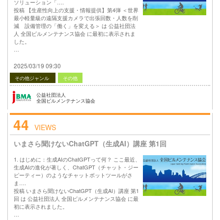
ソリューション「….
投稿 【生産性向上の支援・情報提供】第4弾 ＜世界
最小軽量級の遠隔支援カメラで出張回数・人数を削
減 設備管理の「働く」を変える＞ は 公益社団法
人 全国ビルメンテナンス協会 に最初に表示されま
した。
…
2025/03/19 09:30
その他ジャンル
その他
公益社団法人
全国ビルメンテナンス協会
44
VIEWS
いまさら聞けないChatGPT（生成AI）講座 第1回
1. はじめに：生成AIのChatGPTって何？ ここ最近、
生成AIの進化が著しく、ChatGPT（チャット・ジー
ピーティー）のようなチャットボットツールがさ
ま….
投稿 いまさら聞けないChatGPT（生成AI）講座 第1
回 は 公益社団法人 全国ビルメンテナンス協会 に最
初に表示されました。
…