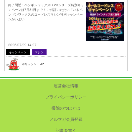
終了間近！ペンギンワックスLi-ionシリーズ特別キャ
ンペーンは7月31日まで！ ご好評いただいているペ
ンギンワックスのコードレスマシン特別キャンペー
ンがいよい…
2026/07/29 14:27
キャンペーン
マシン
ポリッシャー.JP
運営会社情報
プライバシーポリシー
掃除のつぼとは
メルマガ会員登録
記事を書く