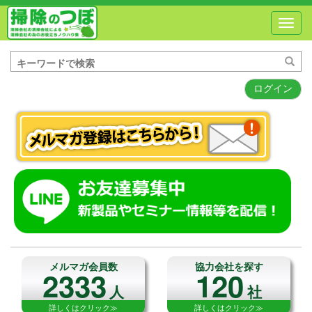
Toggl
navig
ログイン
メルマガ会員数
協力会社を探す
2333
120
人
社
詳しくはクリック≫
詳しくはクリック≫