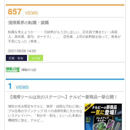
857
VIEWS
清掃業界の転職・就職
転職を考えようか・・・ ①給料がもう少しほしい、正社員で働きたい（高収
入、高待遇、賞与、ボーナス）、、、 ②先輩、上司の給料額を知って、将来が
不安になった（将来…
2021/08/26 14:00
広報・告知
その他
掃除のつぼ
1
VIEWS
【清掃ツールは次のステージへ】ナルビー新商品一挙公開！
個性が光る限定モデルと、狭所・頑固な汚れに強い
プロ仕様のラインナップ 日々の清掃作業に欠かせな
いスクレイパー。「剥がす・削る」といった本来の
機能性に加え、ナルビ…