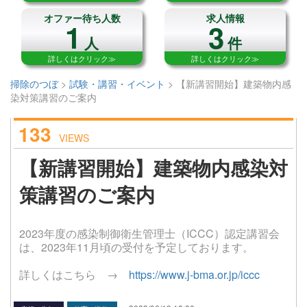
オファー待ち人数
求人情報
1
3
人
件
詳しくはクリック≫
詳しくはクリック≫
掃除のつぼ
>
試験・講習・イベント
>
【新講習開始】建築物内感
染対策講習のご案内
133
VIEWS
【新講習開始】建築物内感染対
策講習のご案内
2023年度の感染制御衛生管理士（ICCC）認定講習会
は、2023年11月頃の受付を予定しております。
詳しくはこちら →
https://www.j-bma.or.jp/iccc