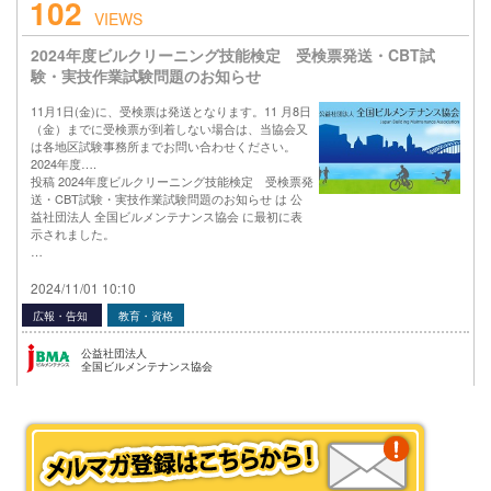
102
VIEWS
2024年度ビルクリーニング技能検定 受検票発送・CBT試
験・実技作業試験問題のお知らせ
11月1日(金)に、受検票は発送となります。11 月8日
（金）までに受検票が到着しない場合は、当協会又
は各地区試験事務所までお問い合わせください。
2024年度….
投稿 2024年度ビルクリーニング技能検定 受検票発
送・CBT試験・実技作業試験問題のお知らせ は 公
益社団法人 全国ビルメンテナンス協会 に最初に表
示されました。
…
2024/11/01 10:10
広報・告知
教育・資格
公益社団法人
全国ビルメンテナンス協会