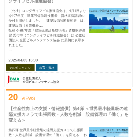
グライフビル推進協会）
（公社）ロングライフビル推進協会は、4月1日より
令和7年度「建築設備診断技術者」資格取得講習の
受付を開始しました。 「建築設備診断技術者」は、
建築設備（昇降機を….
投稿 令和7年度「建築設備診断技術者」資格取得講
習 受付中（ロングライフビル推進協会） は 公益社
団法人 全国ビルメンテナンス協会 に最初に表示さ
れました。
…
2025/04/03 16:00
その他ジャンル
教育・資格
公益社団法人
全国ビルメンテナンス協会
20
VIEWS
【生産性向上の支援・情報提供】第4弾 ＜世界最小軽量級の遠
隔支援カメラで出張回数・人数を削減 設備管理の「働く」を
変える＞
第四弾 世界最小軽量級の遠隔支援カメラで出張回
数・人数を削減 設備管理の「働く」を変える わ