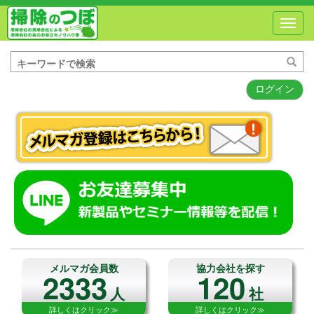
Toggl
navig
ログイン
メルマガ会員数
協力会社を探す
2333
120
人
社
詳しくはクリック≫
詳しくはクリック≫