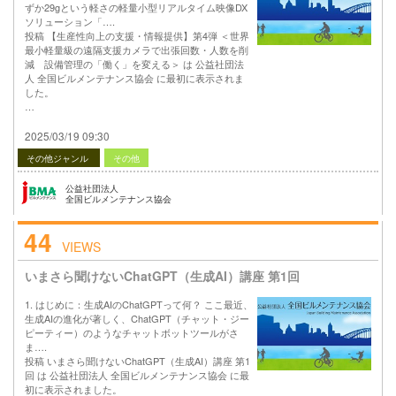
ずか29gという軽さの軽量小型リアルタイム映像DX
ソリューション「….
投稿 【生産性向上の支援・情報提供】第4弾 ＜世界
最小軽量級の遠隔支援カメラで出張回数・人数を削
減 設備管理の「働く」を変える＞ は 公益社団法
人 全国ビルメンテナンス協会 に最初に表示されま
した。
…
2025/03/19 09:30
その他ジャンル
その他
公益社団法人
全国ビルメンテナンス協会
44
VIEWS
いまさら聞けないChatGPT（生成AI）講座 第1回
1. はじめに：生成AIのChatGPTって何？ ここ最近、
生成AIの進化が著しく、ChatGPT（チャット・ジー
ピーティー）のようなチャットボットツールがさ
ま….
投稿 いまさら聞けないChatGPT（生成AI）講座 第1
回 は 公益社団法人 全国ビルメンテナンス協会 に最
初に表示されました。