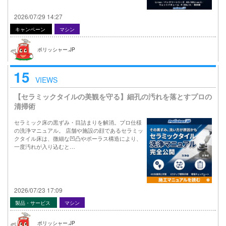
2026/07/29 14:27
キャンペーン
マシン
ポリッシャー.JP
15
VIEWS
【セラミックタイルの美観を守る】細孔の汚れを落とすプロの
清掃術
セラミック床の黒ずみ・目詰まりを解消。プロ仕様
の洗浄マニュアル。 店舗や施設の顔であるセラミッ
クタイル床は、微細な凹凸やポーラス構造により、
一度汚れが入り込むと…
2026/07/23 17:09
製品・サービス
マシン
ポリッシャー.JP