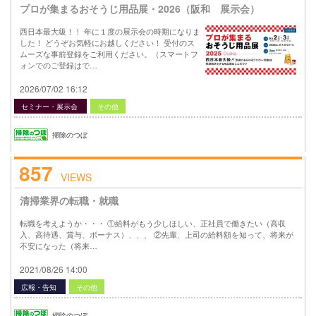
プロが集まるおそうじ用品展・2026（阪和 展示会）
西日本最大級！！ 年に１度の展示会の時期になりま
した！ どうぞお気軽にお越しください！ 受付のス
ムーズな事前登録をご利用ください。（スマートフ
ォンでのご登録はで…
2026/07/02 16:12
セミナー・展示会
その他
掃除のつぼ
857
VIEWS
清掃業界の転職・就職
転職を考えようか・・・ ①給料がもう少しほしい、正社員で働きたい（高収
入、高待遇、賞与、ボーナス）、、、 ②先輩、上司の給料額を知って、将来が
不安になった（将来…
2021/08/26 14:00
広報・告知
その他
掃除のつぼ