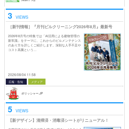
3
VIEWS
［新刊情報］『月刊ビルクリーニング2026年8月』最新号
2026年8月号の特集では「AI活用による建物管理の
新常識」をテーマに、これからのビルメンテナンス
のあり方を詳しくご紹介します。深刻な人手不足や
コスト高騰という…
2026/08/04 11:58
広報・告知
メディア
ポリッシャー.JP
5
VIEWS
【新デザイン】清掃済・消毒済シートがリニューアル！