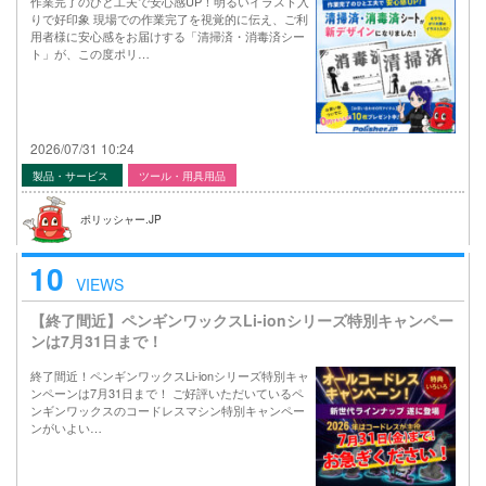
作業完了のひと工夫で安心感UP！明るいイラスト入
りで好印象 現場での作業完了を視覚的に伝え、ご利
用者様に安心感をお届けする「清掃済・消毒済シー
ト」が、この度ポリ…
2026/07/31 10:24
製品・サービス
ツール・用具用品
ポリッシャー.JP
10
VIEWS
【終了間近】ペンギンワックスLi-ionシリーズ特別キャンペー
ンは7月31日まで！
終了間近！ペンギンワックスLi-ionシリーズ特別キャ
ンペーンは7月31日まで！ ご好評いただいているペ
ンギンワックスのコードレスマシン特別キャンペー
ンがいよい…