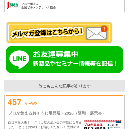
公益社団法人
全国ビルメンテナンス協会
他にもこんな記事があります
457
VIEWS
プロが集まるおそうじ用品展・2026（阪和 展示会）
西日本最大級！！ 年に１度の展示会の時期になりま
した！ どうぞお気軽にお越しください！ 受付のス