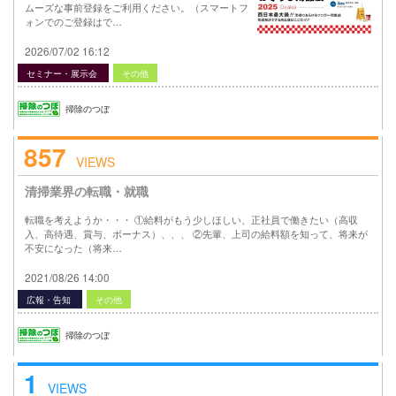
ムーズな事前登録をご利用ください。（スマートフ
ォンでのご登録はで…
2026/07/02 16:12
セミナー・展示会
その他
掃除のつぼ
857
VIEWS
清掃業界の転職・就職
転職を考えようか・・・ ①給料がもう少しほしい、正社員で働きたい（高収
入、高待遇、賞与、ボーナス）、、、 ②先輩、上司の給料額を知って、将来が
不安になった（将来…
2021/08/26 14:00
広報・告知
その他
掃除のつぼ
1
VIEWS