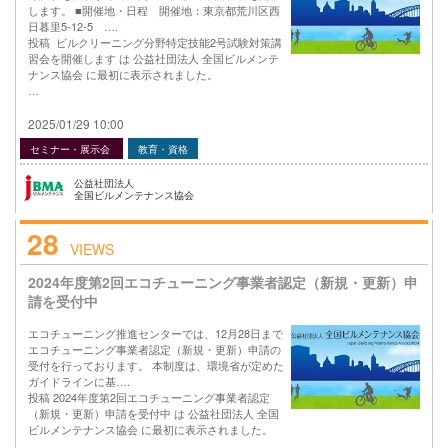
します。 ■開催地・日程 開催地：東京都荒川区西
日暮里5-12-5 ….
投稿 ビルクリーニング分野特定技能2号試験対策講
習会を開催します は 公益社団法人 全国ビルメンテ
ナンス協会 に最初に表示されました。
…
2025/01/29 10:00
セミナー・展示会
教育・資格
公益社団法人
全国ビルメンテナンス協会
28
VIEWS
2024年度第2回エコチューニング事業者認定（新規・更新）申
請を受付中
エコチューニング推進センターでは、12月28日まで
エコチューニング事業者認定（新規・更新）申請の
受付を行っております。 本制度は、環境省が定めた
ガイドラインに基….
投稿 2024年度第2回エコチューニング事業者認定
（新規・更新）申請を受付中 は 公益社団法人 全国
ビルメンテナンス協会 に最初に表示されました。
…