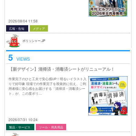
2026/08/04 11:58
広報・告知
メディア
ポリッシャー.JP
5
VIEWS
【新デザイン】清掃済・消毒済シートがリニューアル！
作業完了のひと工夫で安心感UP！明るいイラスト入
りで好印象 現場での作業完了を視覚的に伝え、ご利
用者様に安心感をお届けする「清掃済・消毒済シー
ト」が、この度ポリ…
2026/07/31 10:24
製品・サービス
ツール・用具用品