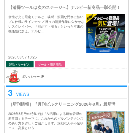
【清掃ツールは次のステージへ】ナルビー新商品一挙公開！
個性が光る限定モデルと、狭所・頑固な汚れに強い
プロ仕様のラインナップ 日々の清掃作業に欠かせな
いスクレイパー。「剥がす・削る」といった本来の
機能性に加え、ナルビ…
2026/08/07 13:25
製品・サービス
ツール・用具用品
ポリッシャー.JP
3
VIEWS
［新刊情報］『月刊ビルクリーニング2026年8月』最新号
2026年8月号の特集では「AI活用による建物管理の
新常識」をテーマに、これからのビルメンテナンス
のあり方を詳しくご紹介します。深刻な人手不足や
コスト高騰という…