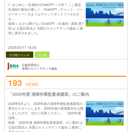
1. はじめに：生成AIのChatGPTって何？ ここ最近、
生成AIの進化が著しく、ChatGPT（チャット・ジー
ピーティー）のようなチャットボットツールがさ
ま….
投稿 いまさら聞けないChatGPT（生成AI）講座 第1
回 は 公益社団法人 全国ビルメンテナンス協会 に最
初に表示されました。
…
2025/03/17 16:30
その他ジャンル
その他
公益社団法人
全国ビルメンテナンス協会
193
VIEWS
「2025年度 清掃作業監督者講習」のご案内
2025年6月より、2025年度の清掃作業監督者講習の
受付がスタートします。2025年度の受講案内を公開
しましたので、ぜひご活用ください。 「2025年度
清掃….
投稿 「2025年度 清掃作業監督者講習」のご案内 は
公益社団法人 全国ビルメンテナンス協会 に最初に
表示されました。