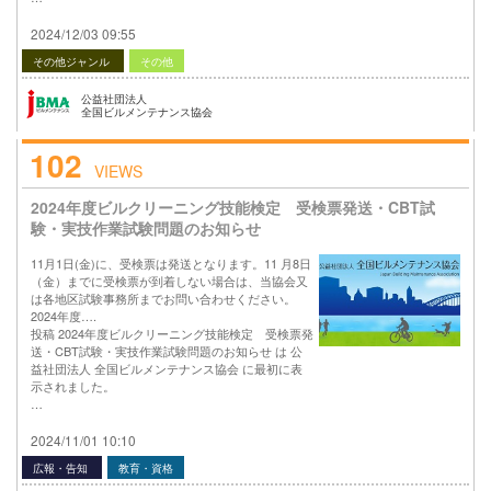
2024/12/03 09:55
その他ジャンル
その他
公益社団法人
全国ビルメンテナンス協会
102
VIEWS
2024年度ビルクリーニング技能検定 受検票発送・CBT試
験・実技作業試験問題のお知らせ
11月1日(金)に、受検票は発送となります。11 月8日
（金）までに受検票が到着しない場合は、当協会又
は各地区試験事務所までお問い合わせください。
2024年度….
投稿 2024年度ビルクリーニング技能検定 受検票発
送・CBT試験・実技作業試験問題のお知らせ は 公
益社団法人 全国ビルメンテナンス協会 に最初に表
示されました。
…
2024/11/01 10:10
広報・告知
教育・資格