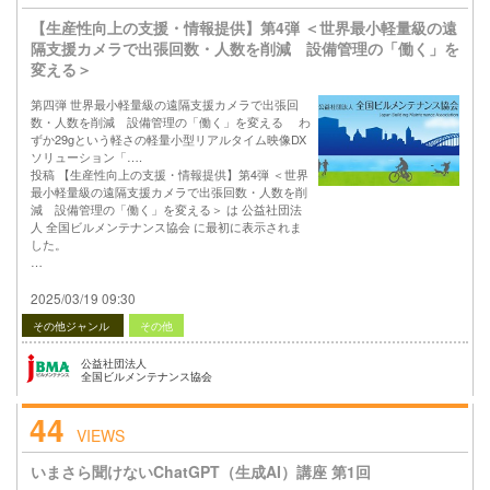
【生産性向上の支援・情報提供】第4弾 ＜世界最小軽量級の遠
隔支援カメラで出張回数・人数を削減 設備管理の「働く」を
変える＞
第四弾 世界最小軽量級の遠隔支援カメラで出張回
数・人数を削減 設備管理の「働く」を変える わ
ずか29gという軽さの軽量小型リアルタイム映像DX
ソリューション「….
投稿 【生産性向上の支援・情報提供】第4弾 ＜世界
最小軽量級の遠隔支援カメラで出張回数・人数を削
減 設備管理の「働く」を変える＞ は 公益社団法
人 全国ビルメンテナンス協会 に最初に表示されま
した。
…
2025/03/19 09:30
その他ジャンル
その他
公益社団法人
全国ビルメンテナンス協会
44
VIEWS
いまさら聞けないChatGPT（生成AI）講座 第1回