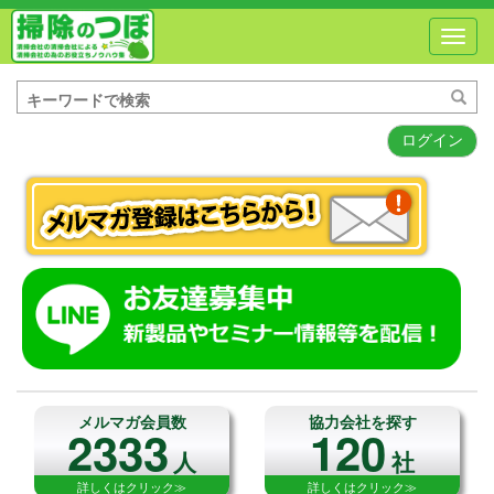
Toggl
navig
ログイン
メルマガ会員数
協力会社を探す
2333
120
人
社
詳しくはクリック≫
詳しくはクリック≫