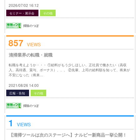
2026/07/02 16:12
セミナー・展示会
その他
掃除のつぼ
857
VIEWS
清掃業界の転職・就職
転職を考えようか・・・ ①給料がもう少しほしい、正社員で働きたい（高収
入、高待遇、賞与、ボーナス）、、、 ②先輩、上司の給料額を知って、将来が
不安になった（将来…
2021/08/26 14:00
広報・告知
その他
掃除のつぼ
1
VIEWS
【清掃ツールは次のステージへ】ナルビー新商品一挙公開！