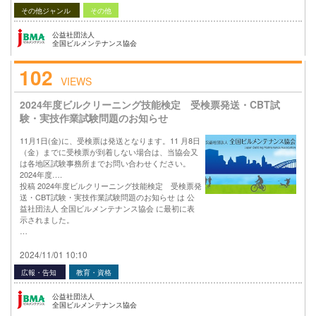
その他ジャンル
その他
公益社団法人
全国ビルメンテナンス協会
102
VIEWS
2024年度ビルクリーニング技能検定 受検票発送・CBT試
験・実技作業試験問題のお知らせ
11月1日(金)に、受検票は発送となります。11 月8日
（金）までに受検票が到着しない場合は、当協会又
は各地区試験事務所までお問い合わせください。
2024年度….
投稿 2024年度ビルクリーニング技能検定 受検票発
送・CBT試験・実技作業試験問題のお知らせ は 公
益社団法人 全国ビルメンテナンス協会 に最初に表
示されました。
…
2024/11/01 10:10
広報・告知
教育・資格
公益社団法人
全国ビルメンテナンス協会