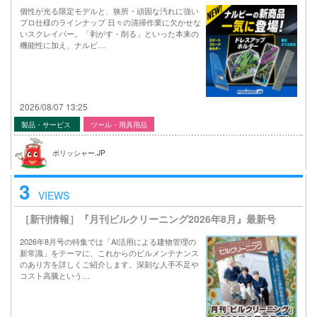
個性が光る限定モデルと、狭所・頑固な汚れに強い
プロ仕様のラインナップ 日々の清掃作業に欠かせな
いスクレイパー。「剥がす・削る」といった本来の
機能性に加え、ナルビ…
2026/08/07 13:25
製品・サービス
ツール・用具用品
ポリッシャー.JP
3
VIEWS
［新刊情報］『月刊ビルクリーニング2026年8月』最新号
2026年8月号の特集では「AI活用による建物管理の
新常識」をテーマに、これからのビルメンテナンス
のあり方を詳しくご紹介します。深刻な人手不足や
コスト高騰という…