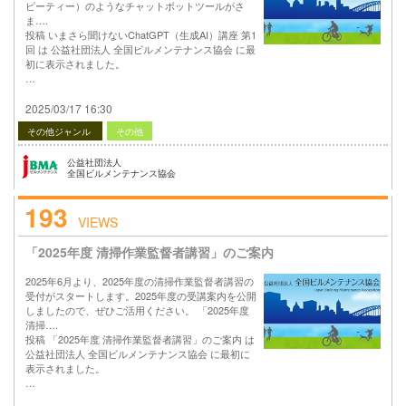
ピーティー）のようなチャットボットツールがさ
ま….
投稿 いまさら聞けないChatGPT（生成AI）講座 第1
回 は 公益社団法人 全国ビルメンテナンス協会 に最
初に表示されました。
…
2025/03/17 16:30
その他ジャンル
その他
公益社団法人
全国ビルメンテナンス協会
193
VIEWS
「2025年度 清掃作業監督者講習」のご案内
2025年6月より、2025年度の清掃作業監督者講習の
受付がスタートします。2025年度の受講案内を公開
しましたので、ぜひご活用ください。 「2025年度
清掃….
投稿 「2025年度 清掃作業監督者講習」のご案内 は
公益社団法人 全国ビルメンテナンス協会 に最初に
表示されました。
…