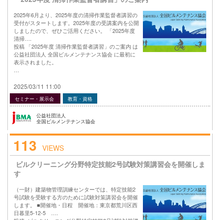
2025年6月より、2025年度の清掃作業監督者講習の
受付がスタートします。2025年度の受講案内を公開
しましたので、ぜひご活用ください。 「2025年度
清掃….
投稿 「2025年度 清掃作業監督者講習」のご案内 は
公益社団法人 全国ビルメンテナンス協会 に最初に
表示されました。
…
2025/03/11 11:00
セミナー・展示会
教育・資格
公益社団法人
全国ビルメンテナンス協会
113
VIEWS
ビルクリーニング分野特定技能2号試験対策講習会を開催しま
す
（一財）建築物管理訓練センターでは、特定技能2
号試験を受験する方のために試験対策講習会を開催
します。 ■開催地・日程 開催地：東京都荒川区西
日暮里5-12-5 ….