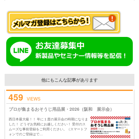
他にもこんな記事があります
459
VIEWS
プロが集まるおそうじ用品展・2026（阪和 展示会）
西日本最大級！！ 年に１度の展示会の時期になりま
した！ どうぞお気軽にお越しください！ 受付のス
ムーズな事前登録をご利用ください。（スマートフ
ォンでのご登録はで…