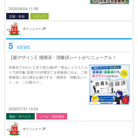
2026/08/04 11:58
広報・告知
メディア
ポリッシャー.JP
5
VIEWS
【新デザイン】清掃済・消毒済シートがリニューアル！
作業完了のひと工夫で安心感UP！明るいイラスト入
りで好印象 現場での作業完了を視覚的に伝え、ご利
用者様に安心感をお届けする「清掃済・消毒済シー
ト」が、この度ポリ…
2026/07/31 10:24
製品・サービス
ツール・用具用品
ポリッシャー.JP