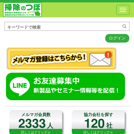
Toggl
navig
ログイン
メルマガ会員数
協力会社を探す
2333
120
人
社
詳しくはクリック≫
詳しくはクリック≫