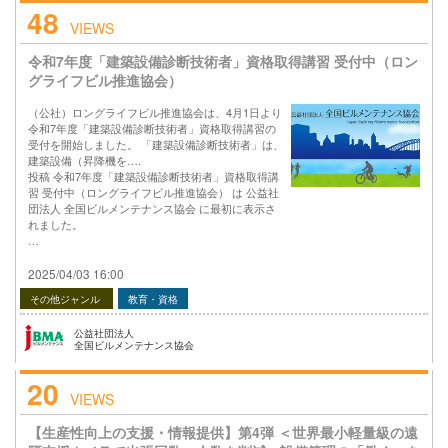
48
VIEWS
令和7年度「建築設備診断技術者」資格取得講習 受付中（ロン
グライフビル推進協会）
（公社）ロングライフビル推進協会は、4月1日より
令和7年度「建築設備診断技術者」資格取得講習の
受付を開始しました。 「建築設備診断技術者」は、
建築設備（昇降機を….
投稿 令和7年度「建築設備診断技術者」資格取得講
習 受付中（ロングライフビル推進協会） は 公益社
団法人 全国ビルメンテナンス協会 に最初に表示さ
れました。
…
2025/04/03 16:00
その他ジャンル
教育・資格
公益社団法人
全国ビルメンテナンス協会
20
VIEWS
【生産性向上の支援・情報提供】第4弾 ＜世界最小軽量級の遠