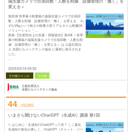
隔支援カメラで出張回数・人数を削減 設備管理の「働く」を
変える＞
第四弾 世界最小軽量級の遠隔支援カメラで出張回
数・人数を削減 設備管理の「働く」を変える わ
ずか29gという軽さの軽量小型リアルタイム映像DX
ソリューション「….
投稿 【生産性向上の支援・情報提供】第4弾 ＜世界
最小軽量級の遠隔支援カメラで出張回数・人数を削
減 設備管理の「働く」を変える＞ は 公益社団法
人 全国ビルメンテナンス協会 に最初に表示されま
した。
…
2025/03/19 09:30
その他ジャンル
その他
公益社団法人
全国ビルメンテナンス協会
44
VIEWS
いまさら聞けないChatGPT（生成AI）講座 第1回
1. はじめに：生成AIのChatGPTって何？ ここ最近、
生成AIの進化が著しく、ChatGPT（チャット・ジー