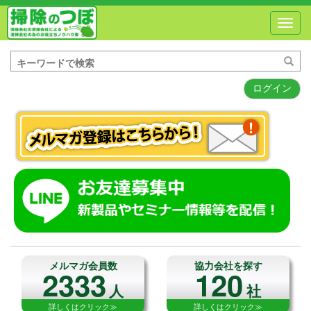
Toggl
navig
ログイン
メルマガ会員数
協力会社を探す
2333
120
人
社
詳しくはクリック≫
詳しくはクリック≫