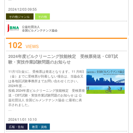
2024/12/03 09:55
その他ジャンル
その他
公益社団法人
全国ビルメンテナンス協会
102
VIEWS
2024年度ビルクリーニング技能検定 受検票発送・CBT試
験・実技作業試験問題のお知らせ
11月1日(金)に、受検票は発送となります。11 月8日
（金）までに受検票が到着しない場合は、当協会又
は各地区試験事務所までお問い合わせください。
2024年度….
投稿 2024年度ビルクリーニング技能検定 受検票発
送・CBT試験・実技作業試験問題のお知らせ は 公
益社団法人 全国ビルメンテナンス協会 に最初に表
示されました。
…
2024/11/01 10:10
広報・告知
教育・資格