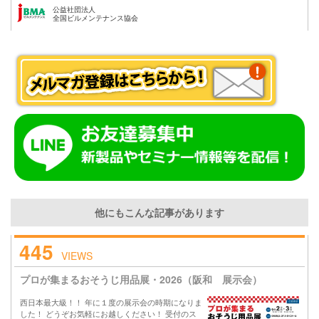
公益社団法人
全国ビルメンテナンス協会
他にもこんな記事があります
445
VIEWS
プロが集まるおそうじ用品展・2026（阪和 展示会）
西日本最大級！！ 年に１度の展示会の時期になりま
した！ どうぞお気軽にお越しください！ 受付のス