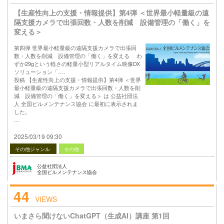
【生産性向上の支援・情報提供】第4弾 ＜世界最小軽量級の遠
隔支援カメラで出張回数・人数を削減 設備管理の「働く」を
変える＞
第四弾 世界最小軽量級の遠隔支援カメラで出張回
数・人数を削減 設備管理の「働く」を変える わ
ずか29gという軽さの軽量小型リアルタイム映像DX
ソリューション「….
投稿 【生産性向上の支援・情報提供】第4弾 ＜世界
最小軽量級の遠隔支援カメラで出張回数・人数を削
減 設備管理の「働く」を変える＞ は 公益社団法
人 全国ビルメンテナンス協会 に最初に表示されま
した。
…
2025/03/19 09:30
その他ジャンル
その他
公益社団法人
全国ビルメンテナンス協会
44
VIEWS
いまさら聞けないChatGPT（生成AI）講座 第1回