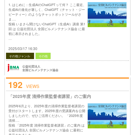
1. はじめに：生成AIのChatGPTって何？ ここ最近、
生成AIの進化が著しく、ChatGPT（チャット・ジー
ピーティー）のようなチャットボットツールがさ
ま….
投稿 いまさら聞けないChatGPT（生成AI）講座 第1
回 は 公益社団法人 全国ビルメンテナンス協会 に最
初に表示されました。
…
2025/03/17 16:30
その他ジャンル
その他
公益社団法人
全国ビルメンテナンス協会
192
VIEWS
「2025年度 清掃作業監督者講習」のご案内
2025年6月より、2025年度の清掃作業監督者講習の
受付がスタートします。2025年度の受講案内を公開
しましたので、ぜひご活用ください。 「2025年度
清掃….
投稿 「2025年度 清掃作業監督者講習」のご案内 は
公益社団法人 全国ビルメンテナンス協会 に最初に
表示されました。