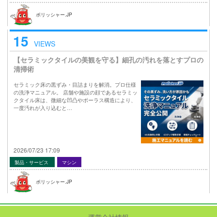
ポリッシャー.JP
15
VIEWS
【セラミックタイルの美観を守る】細孔の汚れを落とすプロの
清掃術
セラミック床の黒ずみ・目詰まりを解消。プロ仕様
の洗浄マニュアル。 店舗や施設の顔であるセラミッ
クタイル床は、微細な凹凸やポーラス構造により、
一度汚れが入り込むと…
2026/07/23 17:09
製品・サービス
マシン
ポリッシャー.JP
運営会社情報