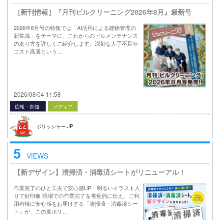
［新刊情報］『月刊ビルクリーニング2026年8月』最新号
2026年8月号の特集では「AI活用による建物管理の
新常識」をテーマに、これからのビルメンテナンス
のあり方を詳しくご紹介します。深刻な人手不足や
コスト高騰という…
2026/08/04 11:58
広報・告知
メディア
ポリッシャー.JP
5
VIEWS
【新デザイン】清掃済・消毒済シートがリニューアル！
作業完了のひと工夫で安心感UP！明るいイラスト入
りで好印象 現場での作業完了を視覚的に伝え、ご利
用者様に安心感をお届けする「清掃済・消毒済シー
ト」が、この度ポリ…