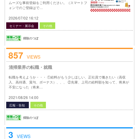
ムーズな事前登録をご利用ください。（スマートフ
ォンでのご登録はで…
2026/07/02 16:12
セミナー・展示会
その他
掃除のつぼ
857
VIEWS
清掃業界の転職・就職
転職を考えようか・・・ ①給料がもう少しほしい、正社員で働きたい（高収
入、高待遇、賞与、ボーナス）、、、 ②先輩、上司の給料額を知って、将来が
不安になった（将来…
2021/08/26 14:00
広報・告知
その他
掃除のつぼ
3
VIEWS