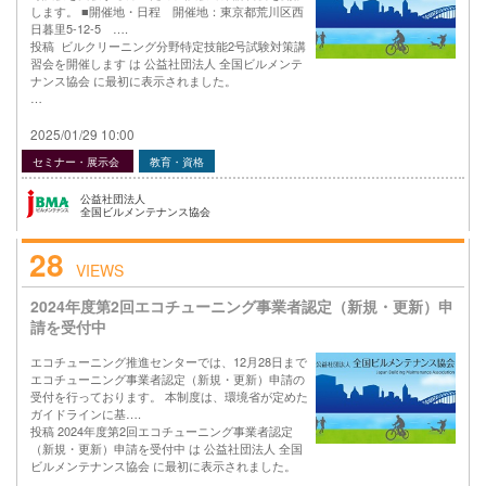
します。 ■開催地・日程 開催地：東京都荒川区西
日暮里5-12-5 ….
投稿 ビルクリーニング分野特定技能2号試験対策講
習会を開催します は 公益社団法人 全国ビルメンテ
ナンス協会 に最初に表示されました。
…
2025/01/29 10:00
セミナー・展示会
教育・資格
公益社団法人
全国ビルメンテナンス協会
28
VIEWS
2024年度第2回エコチューニング事業者認定（新規・更新）申
請を受付中
エコチューニング推進センターでは、12月28日まで
エコチューニング事業者認定（新規・更新）申請の
受付を行っております。 本制度は、環境省が定めた
ガイドラインに基….
投稿 2024年度第2回エコチューニング事業者認定
（新規・更新）申請を受付中 は 公益社団法人 全国
ビルメンテナンス協会 に最初に表示されました。
…