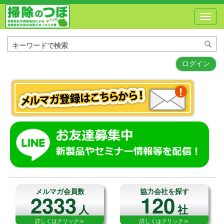
Toggl
navig
ログイン
メルマガ会員数
協力会社を探す
2333
120
人
社
詳しくはクリック≫
詳しくはクリック≫