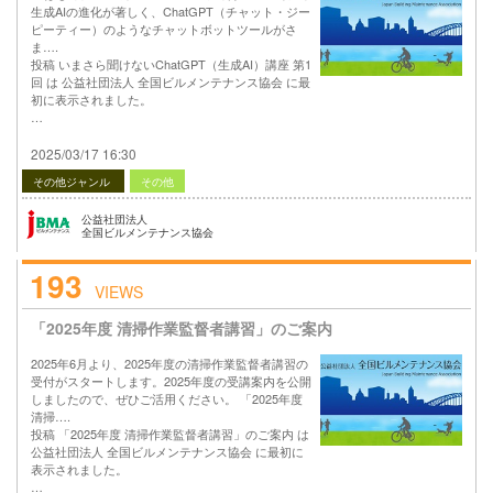
生成AIの進化が著しく、ChatGPT（チャット・ジー
ピーティー）のようなチャットボットツールがさ
ま….
投稿 いまさら聞けないChatGPT（生成AI）講座 第1
回 は 公益社団法人 全国ビルメンテナンス協会 に最
初に表示されました。
…
2025/03/17 16:30
その他ジャンル
その他
公益社団法人
全国ビルメンテナンス協会
193
VIEWS
「2025年度 清掃作業監督者講習」のご案内
2025年6月より、2025年度の清掃作業監督者講習の
受付がスタートします。2025年度の受講案内を公開
しましたので、ぜひご活用ください。 「2025年度
清掃….
投稿 「2025年度 清掃作業監督者講習」のご案内 は
公益社団法人 全国ビルメンテナンス協会 に最初に
表示されました。
…