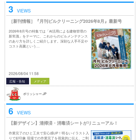
3
VIEWS
［新刊情報］『月刊ビルクリーニング2026年8月』最新号
2026年8月号の特集では「AI活用による建物管理の
新常識」をテーマに、これからのビルメンテナンス
のあり方を詳しくご紹介します。深刻な人手不足や
コスト高騰という…
2026/08/04 11:58
広報・告知
メディア
ポリッシャー.JP
6
VIEWS
【新デザイン】清掃済・消毒済シートがリニューアル！
作業完了のひと工夫で安心感UP！明るいイラスト入
りで好印象 現場での作業完了を視覚的に伝え、ご利