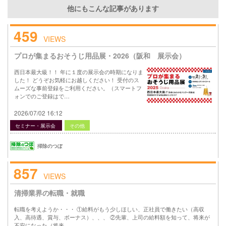
他にもこんな記事があります
459
VIEWS
プロが集まるおそうじ用品展・2026（阪和 展示会）
西日本最大級！！ 年に１度の展示会の時期になりま
した！ どうぞお気軽にお越しください！ 受付のス
ムーズな事前登録をご利用ください。（スマートフ
ォンでのご登録はで…
2026/07/02 16:12
セミナー・展示会
その他
掃除のつぼ
857
VIEWS
清掃業界の転職・就職
転職を考えようか・・・ ①給料がもう少しほしい、正社員で働きたい（高収
入、高待遇、賞与、ボーナス）、、、 ②先輩、上司の給料額を知って、将来が
不安になった（将来…