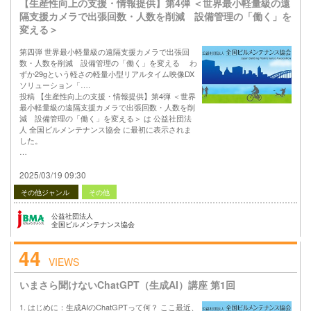
【生産性向上の支援・情報提供】第4弾 ＜世界最小軽量級の遠
隔支援カメラで出張回数・人数を削減 設備管理の「働く」を
変える＞
第四弾 世界最小軽量級の遠隔支援カメラで出張回
数・人数を削減 設備管理の「働く」を変える わ
ずか29gという軽さの軽量小型リアルタイム映像DX
ソリューション「….
投稿 【生産性向上の支援・情報提供】第4弾 ＜世界
最小軽量級の遠隔支援カメラで出張回数・人数を削
減 設備管理の「働く」を変える＞ は 公益社団法
人 全国ビルメンテナンス協会 に最初に表示されま
した。
…
2025/03/19 09:30
その他ジャンル
その他
公益社団法人
全国ビルメンテナンス協会
44
VIEWS
いまさら聞けないChatGPT（生成AI）講座 第1回
1. はじめに：生成AIのChatGPTって何？ ここ最近、