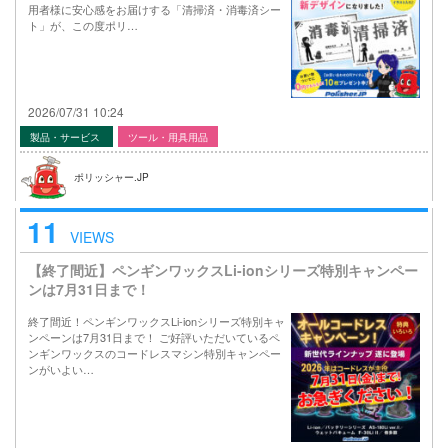
用者様に安心感をお届けする「清掃済・消毒済シー
ト」が、この度ポリ…
2026/07/31 10:24
製品・サービス
ツール・用具用品
ポリッシャー.JP
11
VIEWS
【終了間近】ペンギンワックスLi-ionシリーズ特別キャンペー
ンは7月31日まで！
終了間近！ペンギンワックスLi-ionシリーズ特別キャ
ンペーンは7月31日まで！ ご好評いただいているペ
ンギンワックスのコードレスマシン特別キャンペー
ンがいよい…