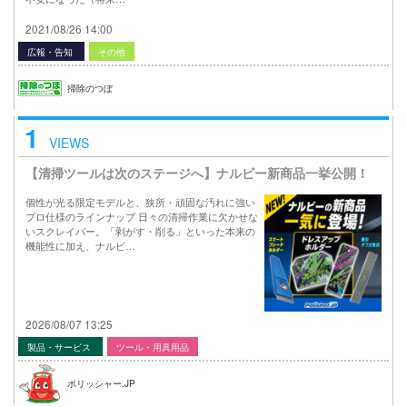
2021/08/26 14:00
広報・告知
その他
掃除のつぼ
1
VIEWS
【清掃ツールは次のステージへ】ナルビー新商品一挙公開！
個性が光る限定モデルと、狭所・頑固な汚れに強い
プロ仕様のラインナップ 日々の清掃作業に欠かせな
いスクレイパー。「剥がす・削る」といった本来の
機能性に加え、ナルビ…
2026/08/07 13:25
製品・サービス
ツール・用具用品
ポリッシャー.JP