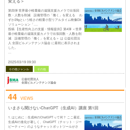
変える＞
第四弾 世界最小軽量級の遠隔支援カメラで出張回
数・人数を削減 設備管理の「働く」を変える わ
ずか29gという軽さの軽量小型リアルタイム映像DX
ソリューション「….
投稿 【生産性向上の支援・情報提供】第4弾 ＜世界
最小軽量級の遠隔支援カメラで出張回数・人数を削
減 設備管理の「働く」を変える＞ は 公益社団法
人 全国ビルメンテナンス協会 に最初に表示されま
した。
…
2025/03/19 09:30
その他ジャンル
その他
公益社団法人
全国ビルメンテナンス協会
44
VIEWS
いまさら聞けないChatGPT（生成AI）講座 第1回
1. はじめに：生成AIのChatGPTって何？ ここ最近、
生成AIの進化が著しく、ChatGPT（チャット・ジー
ピーティー）のようなチャットボットツールがさ