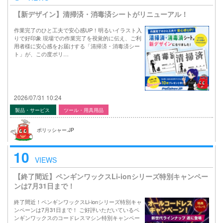
【新デザイン】清掃済・消毒済シートがリニューアル！
作業完了のひと工夫で安心感UP！明るいイラスト入
りで好印象 現場での作業完了を視覚的に伝え、ご利
用者様に安心感をお届けする「清掃済・消毒済シー
ト」が、この度ポリ…
2026/07/31 10:24
製品・サービス
ツール・用具用品
ポリッシャー.JP
10
VIEWS
【終了間近】ペンギンワックスLi-ionシリーズ特別キャンペー
ンは7月31日まで！
終了間近！ペンギンワックスLi-ionシリーズ特別キャ
ンペーンは7月31日まで！ ご好評いただいているペ
ンギンワックスのコードレスマシン特別キャンペー