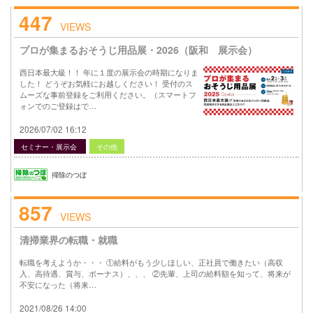
447
VIEWS
プロが集まるおそうじ用品展・2026（阪和 展示会）
西日本最大級！！ 年に１度の展示会の時期になりま
した！ どうぞお気軽にお越しください！ 受付のス
ムーズな事前登録をご利用ください。（スマートフ
ォンでのご登録はで…
2026/07/02 16:12
セミナー・展示会
その他
掃除のつぼ
857
VIEWS
清掃業界の転職・就職
転職を考えようか・・・ ①給料がもう少しほしい、正社員で働きたい（高収
入、高待遇、賞与、ボーナス）、、、 ②先輩、上司の給料額を知って、将来が
不安になった（将来…
2021/08/26 14:00