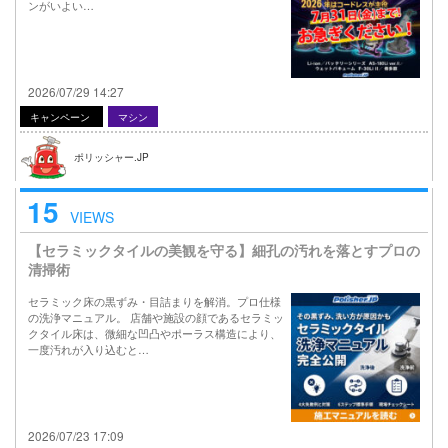
ンがいよい…
2026/07/29 14:27
キャンペーン
マシン
ポリッシャー.JP
15
VIEWS
【セラミックタイルの美観を守る】細孔の汚れを落とすプロの
清掃術
セラミック床の黒ずみ・目詰まりを解消。プロ仕様
の洗浄マニュアル。 店舗や施設の顔であるセラミッ
クタイル床は、微細な凹凸やポーラス構造により、
一度汚れが入り込むと…
2026/07/23 17:09