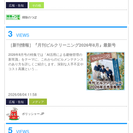
広報・告知
その他
掃除のつぼ
3
VIEWS
［新刊情報］『月刊ビルクリーニング2026年8月』最新号
2026年8月号の特集では「AI活用による建物管理の
新常識」をテーマに、これからのビルメンテナンス
のあり方を詳しくご紹介します。深刻な人手不足や
コスト高騰という…
2026/08/04 11:58
広報・告知
メディア
ポリッシャー.JP
5
VIEWS