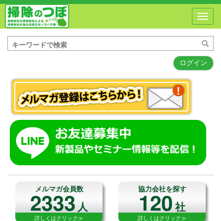
Toggl
navig
ログイン
メルマガ会員数
協力会社を探す
2333
120
人
社
詳しくはクリック≫
詳しくはクリック≫