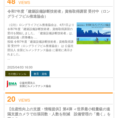
48
VIEWS
令和7年度「建築設備診断技術者」資格取得講習 受付中（ロン
グライフビル推進協会）
（公社）ロングライフビル推進協会は、4月1日より
令和7年度「建築設備診断技術者」資格取得講習の
受付を開始しました。 「建築設備診断技術者」は、
建築設備（昇降機を….
投稿 令和7年度「建築設備診断技術者」資格取得講
習 受付中（ロングライフビル推進協会） は 公益社
団法人 全国ビルメンテナンス協会 に最初に表示さ
れました。
…
2025/04/03 16:00
その他ジャンル
教育・資格
公益社団法人
全国ビルメンテナンス協会
20
VIEWS
【生産性向上の支援・情報提供】第4弾 ＜世界最小軽量級の遠
隔支援カメラで出張回数・人数を削減 設備管理の「働く」を