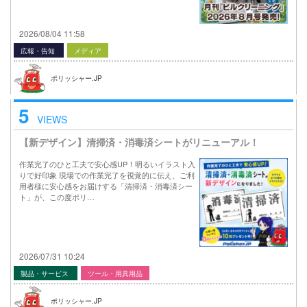
2026/08/04 11:58
広報・告知
メディア
ポリッシャー.JP
5
VIEWS
【新デザイン】清掃済・消毒済シートがリニューアル！
作業完了のひと工夫で安心感UP！明るいイラスト入
りで好印象 現場での作業完了を視覚的に伝え、ご利
用者様に安心感をお届けする「清掃済・消毒済シー
ト」が、この度ポリ…
2026/07/31 10:24
製品・サービス
ツール・用具用品
ポリッシャー.JP