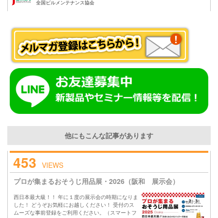
全国ビルメンテナンス協会
他にもこんな記事があります
453
VIEWS
プロが集まるおそうじ用品展・2026（阪和 展示会）
西日本最大級！！ 年に１度の展示会の時期になりま
した！ どうぞお気軽にお越しください！ 受付のス
ムーズな事前登録をご利用ください。（スマートフ