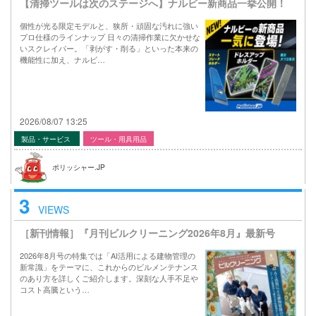
【清掃ツールは次のステージへ】ナルビー新商品一挙公開！
個性が光る限定モデルと、狭所・頑固な汚れに強い
プロ仕様のラインナップ 日々の清掃作業に欠かせな
いスクレイパー。「剥がす・削る」といった本来の
機能性に加え、ナルビ…
2026/08/07 13:25
製品・サービス
ツール・用具用品
ポリッシャー.JP
3
VIEWS
［新刊情報］『月刊ビルクリーニング2026年8月』最新号
2026年8月号の特集では「AI活用による建物管理の
新常識」をテーマに、これからのビルメンテナンス
のあり方を詳しくご紹介します。深刻な人手不足や
コスト高騰という…