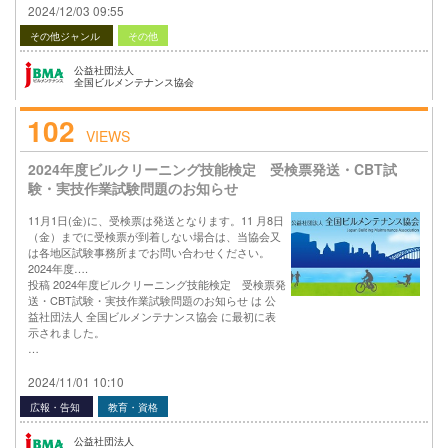
2024/12/03 09:55
その他ジャンル
その他
公益社団法人
全国ビルメンテナンス協会
102
VIEWS
2024年度ビルクリーニング技能検定 受検票発送・CBT試
験・実技作業試験問題のお知らせ
11月1日(金)に、受検票は発送となります。11 月8日
（金）までに受検票が到着しない場合は、当協会又
は各地区試験事務所までお問い合わせください。
2024年度….
投稿 2024年度ビルクリーニング技能検定 受検票発
送・CBT試験・実技作業試験問題のお知らせ は 公
益社団法人 全国ビルメンテナンス協会 に最初に表
示されました。
…
2024/11/01 10:10
広報・告知
教育・資格
公益社団法人