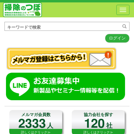
Toggl
navig
ログイン
メルマガ会員数
協力会社を探す
2333
120
人
社
詳しくはクリック≫
詳しくはクリック≫