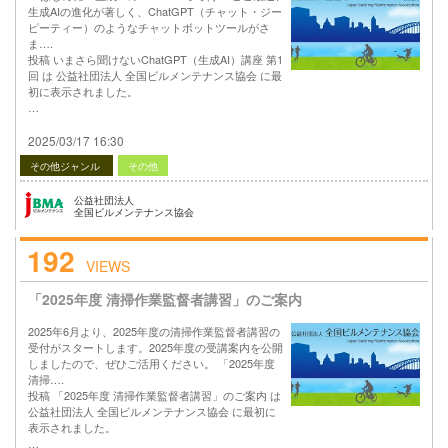
生成AIの進化が著しく、ChatGPT（チャット・ジー
ピーティー）のようなチャットボットツールがさ
ま….
投稿 いまさら聞けないChatGPT（生成AI）講座 第1
回 は 公益社団法人 全国ビルメンテナンス協会 に最
初に表示されました。
…
2025/03/17 16:30
その他ジャンル
その他
公益社団法人
全国ビルメンテナンス協会
192
VIEWS
「2025年度 清掃作業監督者講習」のご案内
2025年6月より、2025年度の清掃作業監督者講習の
受付がスタートします。2025年度の受講案内を公開
しましたので、ぜひご活用ください。 「2025年度
清掃….
投稿 「2025年度 清掃作業監督者講習」のご案内 は
公益社団法人 全国ビルメンテナンス協会 に最初に
表示されました。
…