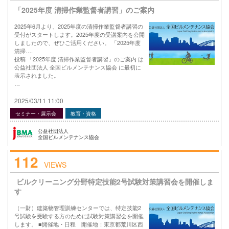
「2025年度 清掃作業監督者講習」のご案内
2025年6月より、2025年度の清掃作業監督者講習の
受付がスタートします。2025年度の受講案内を公開
しましたので、ぜひご活用ください。 「2025年度
清掃….
投稿 「2025年度 清掃作業監督者講習」のご案内 は
公益社団法人 全国ビルメンテナンス協会 に最初に
表示されました。
…
2025/03/11 11:00
セミナー・展示会
教育・資格
公益社団法人
全国ビルメンテナンス協会
112
VIEWS
ビルクリーニング分野特定技能2号試験対策講習会を開催しま
す
（一財）建築物管理訓練センターでは、特定技能2
号試験を受験する方のために試験対策講習会を開催
します。 ■開催地・日程 開催地：東京都荒川区西