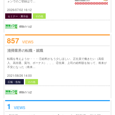
ォンでのご登録はで…
2026/07/02 16:12
セミナー・展示会
その他
掃除のつぼ
857
VIEWS
清掃業界の転職・就職
転職を考えようか・・・ ①給料がもう少しほしい、正社員で働きたい（高収
入、高待遇、賞与、ボーナス）、、、 ②先輩、上司の給料額を知って、将来が
不安になった（将来…
2021/08/26 14:00
広報・告知
その他
掃除のつぼ
1
VIEWS