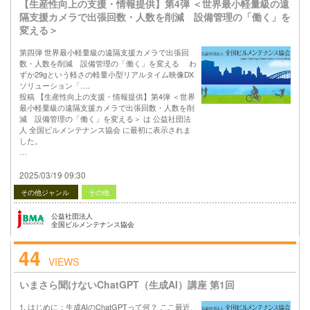
【生産性向上の支援・情報提供】第4弾 ＜世界最小軽量級の遠
隔支援カメラで出張回数・人数を削減 設備管理の「働く」を
変える＞
第四弾 世界最小軽量級の遠隔支援カメラで出張回
数・人数を削減 設備管理の「働く」を変える わ
ずか29gという軽さの軽量小型リアルタイム映像DX
ソリューション「….
投稿 【生産性向上の支援・情報提供】第4弾 ＜世界
最小軽量級の遠隔支援カメラで出張回数・人数を削
減 設備管理の「働く」を変える＞ は 公益社団法
人 全国ビルメンテナンス協会 に最初に表示されま
した。
…
2025/03/19 09:30
その他ジャンル
その他
公益社団法人
全国ビルメンテナンス協会
44
VIEWS
いまさら聞けないChatGPT（生成AI）講座 第1回
1. はじめに：生成AIのChatGPTって何？ ここ最近、