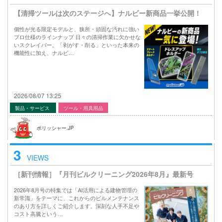
【清掃ツールは次のステージへ】ナルビー新商品一挙公開！
個性が光る限定モデルと、狭所・頑固な汚れに強い
プロ仕様のラインナップ 日々の清掃作業に欠かせな
いスクレイパー。「剥がす・削る」といった本来の
機能性に加え、ナルビ…
2026/08/07 13:25
製品・サービス
ツール・用具用品
ポリッシャー.JP
3
VIEWS
［新刊情報］『月刊ビルクリーニング2026年8月』最新号
2026年8月号の特集では「AI活用による建物管理の
新常識」をテーマに、これからのビルメンテナンス
のあり方を詳しくご紹介します。深刻な人手不足や
コスト高騰という…