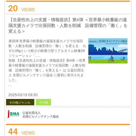
20
VIEWS
【生産性向上の支援・情報提供】第4弾 ＜世界最小軽量級の遠
隔支援カメラで出張回数・人数を削減 設備管理の「働く」を
変える＞
第四弾 世界最小軽量級の遠隔支援カメラで出張回
数・人数を削減 設備管理の「働く」を変える わ
ずか29gという軽さの軽量小型リアルタイム映像DX
ソリューション「….
投稿 【生産性向上の支援・情報提供】第4弾 ＜世界
最小軽量級の遠隔支援カメラで出張回数・人数を削
減 設備管理の「働く」を変える＞ は 公益社団法
人 全国ビルメンテナンス協会 に最初に表示されま
した。
…
2025/03/19 09:30
その他ジャンル
その他
公益社団法人
全国ビルメンテナンス協会
44
VIEWS