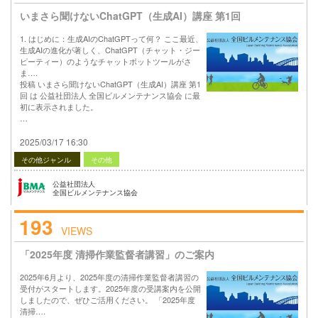
いまさら聞けないChatGPT（生成AI）講座 第1回
1. はじめに：生成AIのChatGPTって何？ ここ最近、
生成AIの進化が著しく、ChatGPT（チャット・ジー
ピーティー）のようなチャットボットツールがさ
ま….
投稿 いまさら聞けないChatGPT（生成AI）講座 第1
回 は 公益社団法人 全国ビルメンテナンス協会 に最
初に表示されました。
…
2025/03/17 16:30
その他ジャンル
その他
公益社団法人
全国ビルメンテナンス協会
193
VIEWS
「2025年度 清掃作業監督者講習」のご案内
2025年6月より、2025年度の清掃作業監督者講習の
受付がスタートします。2025年度の受講案内を公開
しましたので、ぜひご活用ください。 「2025年度
清掃….