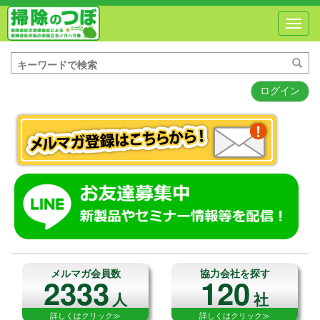
Toggl
navig
ログイン
メルマガ会員数
協力会社を探す
2333
120
人
社
詳しくはクリック≫
詳しくはクリック≫