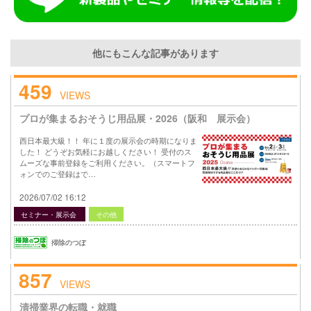
他にもこんな記事があります
459
VIEWS
プロが集まるおそうじ用品展・2026（阪和 展示会）
西日本最大級！！ 年に１度の展示会の時期になりま
した！ どうぞお気軽にお越しください！ 受付のス
ムーズな事前登録をご利用ください。（スマートフ
ォンでのご登録はで…
2026/07/02 16:12
セミナー・展示会
その他
掃除のつぼ
857
VIEWS
清掃業界の転職・就職