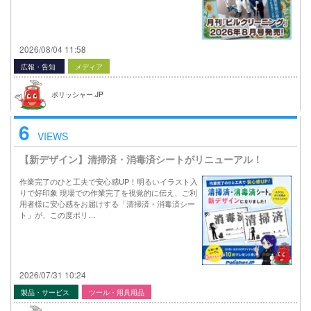
2026/08/04 11:58
広報・告知
メディア
ポリッシャー.JP
6
VIEWS
【新デザイン】清掃済・消毒済シートがリニューアル！
作業完了のひと工夫で安心感UP！明るいイラスト入
りで好印象 現場での作業完了を視覚的に伝え、ご利
用者様に安心感をお届けする「清掃済・消毒済シー
ト」が、この度ポリ…
2026/07/31 10:24
製品・サービス
ツール・用具用品