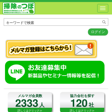
Toggl
navig
ログイン
メルマガ会員数
協力会社を探す
2333
120
人
社
詳しくはクリック≫
詳しくはクリック≫