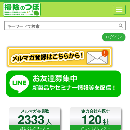
Toggl
navig
ログイン
メルマガ会員数
協力会社を探す
2333
120
人
社
詳しくはクリック≫
詳しくはクリック≫