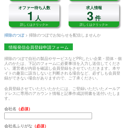
オファー待ち人数
求人情報
1
3
人
件
詳しくはクリック≫
詳しくはクリック≫
掃除のつぼ
>
掃除のつぼでお知らせを配信しませんか
情報発信会員登録申請フォーム
掃除のつぼで自社の製品やサービスなどPRしたい企業・団体・個
人のかたは、下記のフォームに必要事項を入力し送信してくださ
い。運営者が内容を確認し会員登録をさせていただきます。本サ
イトの趣旨に該当しないと判断される場合など、必ずしも会員登
録ができない場合がありますので、ご了承ください。
会員登録させていただいたかたには、ご登録いただいたメールア
ドレスに専用のアカウント情報と記事作成説明書を送付いたしま
す。
会社名
（必須）
会社名ふりがな
（必須）