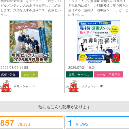
物管理の新常識」をテーマに、これからの
イラスト入りで好印象 現場での作業完了
ビルメンテナンスのあり方を詳しくご紹介
を視覚的に伝え、ご利用者様に安心感をお
します。深刻な人手不足やコスト高騰とい
届けする「清掃済・消毒済シート」が、こ
う…
の度ポリ…
2026/08/04 11:58
2026/07/31 10:24
広報・告知
メディア
製品・サービス
ツール・用具用品
ポリッシャー.JP
ポリッシャー.JP
他にもこんな記事があります
857
1
VIEWS
VIEWS