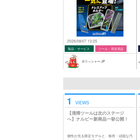
2026/08/07 13:25
製品・サービス
ツール・用具用品
ポリッシャー.JP
1
VIEWS
【清掃ツールは次のステージ
へ】ナルビー新商品一挙公開！
個性が光る限定モデルと、狭所・頑固な汚