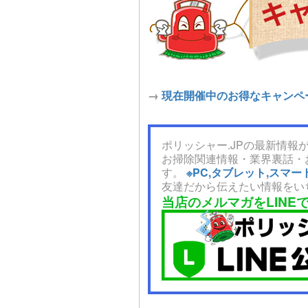
→
現在開催中のお得なキャンペ
ポリッシャー.JPの最新情報が
お掃除関連情報・業界裏話・
す。
※PC,タブレット,ス
友達だから伝えたい情報をい
当店のメルマガをLINE