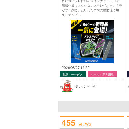
れに強いプロ仕様のラインナップ 日々の
清掃作業に欠かせないスクレイパー。「剥
がす・削る」といった本来の機能性に加
え、ナルビ…
2026/08/07 13:25
製品・サービス
ツール・用具用品
ポリッシャー.JP
455
VIEWS