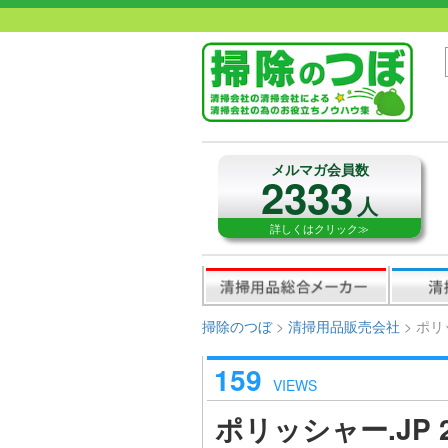
メルマガ会員数
2333
人
詳しくはクリック≫
掃除のつぼ
>
清掃用品販売会社
>
ポリ
159
VIEWS
ポリッシャー.JP 