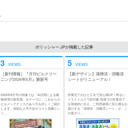
7
ポリッシャー.JPが掲載した記事
3
5
VIEWS
VIEWS
［新刊情報］『月刊ビルクリー
【新デザイン】清掃済・消毒済
ニング2026年8月』最新号
シートがリニューアル！
2026年8月号の特集では「AI活用による建
作業完了のひと工夫で安心感UP！明るい
物管理の新常識」をテーマに、これからの
イラスト入りで好印象 現場での作業完了
ビルメンテナンスのあり方を詳しくご紹介
を視覚的に伝え、ご利用者様に安心感をお
します。深刻な人手不足やコスト高騰とい
届けする「清掃済・消毒済シート」が、こ
う…
の度ポリ…