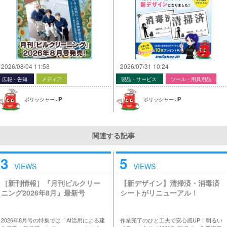
2026/08/04 11:58
2026/07/31 10:24
広報・告知
メディア
製品・サービス
ツール・用具用品
ポリッシャー.JP
ポリッシャー.JP
関連する記事
3
5
VIEWS
VIEWS
［新刊情報］『月刊ビルクリー
【新デザイン】清掃済・消毒済
ニング2026年8月』最新号
シートがリニューアル！
2026年8月号の特集では「AI活用による建
作業完了のひと工夫で安心感UP！明るい