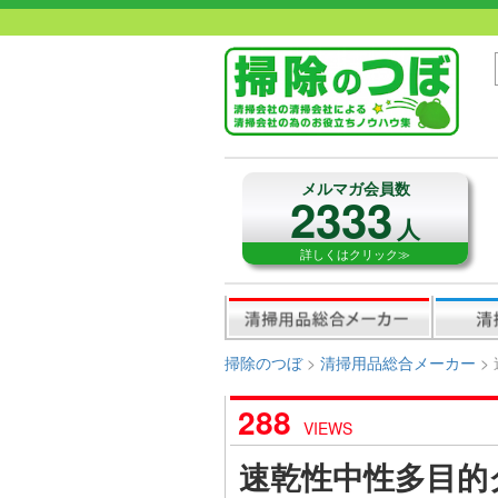
メルマガ会員数
2333
人
詳しくはクリック≫
掃除のつぼ
>
清掃用品総合メーカー
>
288
VIEWS
速乾性中性多目的