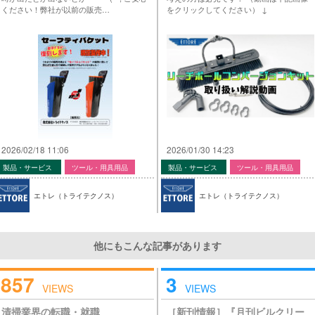
ください！弊社が以前の販売…
をクリックしてください） ↓
2026/02/18 11:06
2026/01/30 14:23
製品・サービス
ツール・用具用品
製品・サービス
ツール・用具用品
エトレ（トライテクノス）
エトレ（トライテクノス）
他にもこんな記事があります
857
3
VIEWS
VIEWS
清掃業界の転職・就職
［新刊情報］『月刊ビルクリー