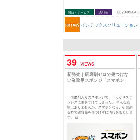
2020/09/04 0
製品・サービス
洗剤系
インテックスソリューション
39
VIEWS
新発売｜研磨剤ゼロで傷つけな
い業務用スポンジ「スマポン」
「研磨剤入りのスポンジで、うっかりステ
ンレスに傷をつけてしまった」 そんな経
験はありませんか。スマポンなら、研磨剤
ゼロで硬質面を傷つけずに汚れを落とせま
す。 落…