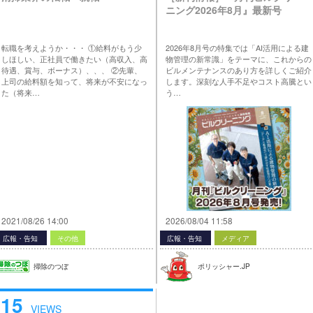
ニング2026年8月』最新号
転職を考えようか・・・ ①給料がもう少
2026年8月号の特集では「AI活用による建
しほしい、正社員で働きたい（高収入、高
物管理の新常識」をテーマに、これからの
待遇、賞与、ボーナス）、、、 ②先輩、
ビルメンテナンスのあり方を詳しくご紹介
上司の給料額を知って、将来が不安になっ
します。深刻な人手不足やコスト高騰とい
た（将来…
う…
2021/08/26 14:00
2026/08/04 11:58
広報・告知
その他
広報・告知
メディア
掃除のつぼ
ポリッシャー.JP
15
VIEWS