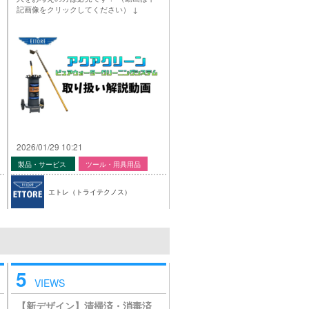
記画像をクリックしてください） ↓
2026/01/29 10:21
製品・サービス
ツール・用具用品
エトレ（トライテクノス）
5
VIEWS
【新デザイン】清掃済・消毒済