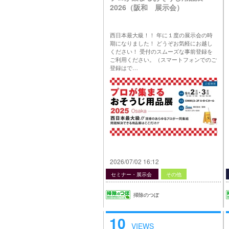
2026（阪和 展示会）
西日本最大級！！ 年に１度の展示会の時
期になりました！ どうぞお気軽にお越し
ください！ 受付のスムーズな事前登録を
ご利用ください。（スマートフォンでのご
登録はで…
2026/07/02 16:12
セミナー・展示会
その他
掃除のつぼ
10
VIEWS