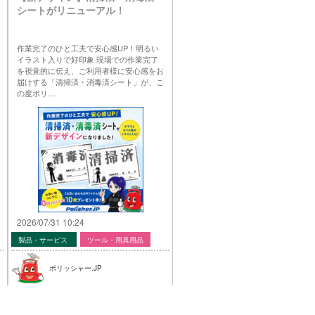
シートがリニューアル！
作業完了のひと工夫で安心感UP！明るい
イラスト入りで好印象 現場での作業完了
を視覚的に伝え、ご利用者様に安心感をお
届けする「清掃済・消毒済シート」が、こ
の度ポリ…
2026/07/31 10:24
製品・サービス
ツール・用具用品
ポリッシャー.JP