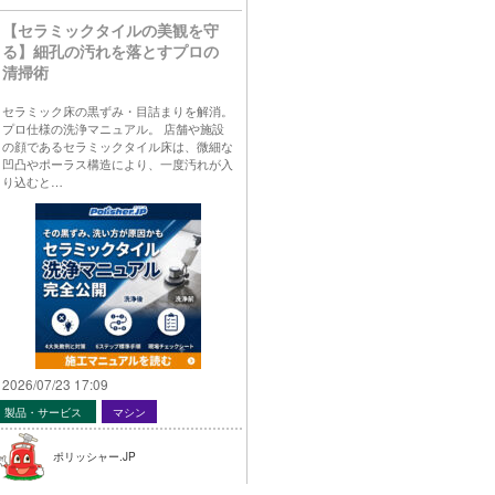
【セラミックタイルの美観を守
る】細孔の汚れを落とすプロの
清掃術
セラミック床の黒ずみ・目詰まりを解消。
プロ仕様の洗浄マニュアル。 店舗や施設
の顔であるセラミックタイル床は、微細な
凹凸やポーラス構造により、一度汚れが入
り込むと…
2026/07/23 17:09
製品・サービス
マシン
ポリッシャー.JP