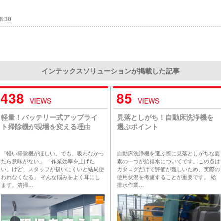
8:30
インテックスソリューションが掲載した記事
438
85
VIEWS
VIEWS
軽量！バッテリー式アップライ
見落としがち！自動床洗浄機を
ト掃除機が現場を変える理由
選ぶポイント
「軽い掃除機がほしい。でも、吸わなかっ
自動床洗浄機を選ぶ際に見落としがちな要
たら意味がない」 「作業効率を上げた
素の一つが給排水についてです。この点は
い。けど、スタッフが扱いにくいと結局使
カタログだけで評価が難しいため、実際の
われなくなる」 そんな悩みをよく耳にし
使用状況を考慮することが重要です。 給
ます。清掃…
排水作業…