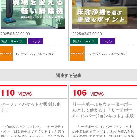
2025/05/23 09:00
2025/03/07 09:00
製品・サービス
マシン
製品・サービス
マシン
インテックスソリューション
インテックスソリューション
関連する記事
110
106
VIEWS
VIEWS
セーフティバケットが復刻しま
リーチポールをウォーターポー
す！
ルとして使える！「リーチポー
ル コンバージョンキット」手順
動画をYouTubeに公開しまし
ご心配をお掛けしました！ 「セーフティ
「リーチポール コンバージョンキット」
た！
バケットは製造中止で無くなる！」と言う
の手順動画をアップ！ これから導入をお
噂が出たとか出ないとか・・・(^^; ご安心
考えの方は必見です！ （動画は下記画像