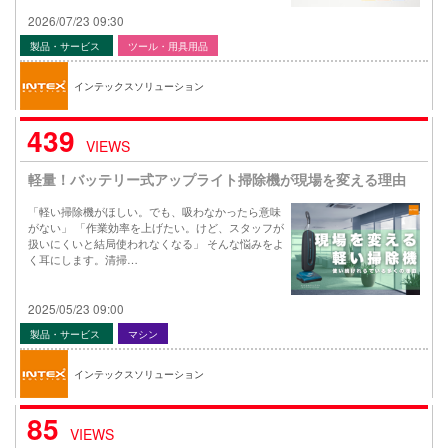
2026/07/23 09:30
製品・サービス
ツール・用具用品
インテックスソリューション
439
VIEWS
軽量！バッテリー式アップライト掃除機が現場を変える理由
「軽い掃除機がほしい。でも、吸わなかったら意味
がない」 「作業効率を上げたい。けど、スタッフが
扱いにくいと結局使われなくなる」 そんな悩みをよ
く耳にします。清掃…
2025/05/23 09:00
製品・サービス
マシン
インテックスソリューション
85
VIEWS