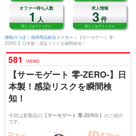
オファー待ち人数
求人情報
1
3
人
件
詳しくはクリック≫
詳しくはクリック≫
掃除のつぼ
>
清掃用品総合メーカー
>
【サーモゲート 零-
ZERO-】日本製！感染リスクを瞬間検知！
581
VIEWS
【サーモゲート 零-ZERO-】日
本製！感染リスクを瞬間検
知！
今回は新製品の【
サーモゲート 零-ZERO-
】のご紹介
です。