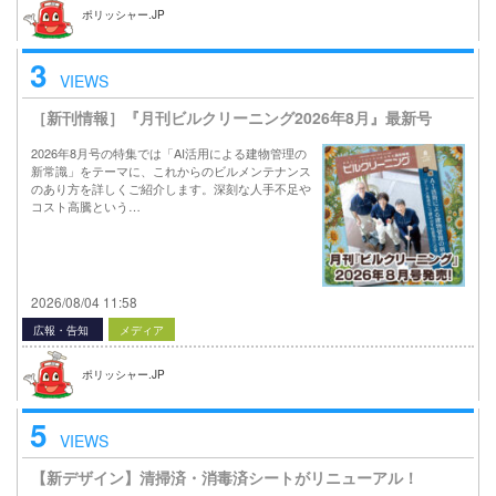
ポリッシャー.JP
3
VIEWS
［新刊情報］『月刊ビルクリーニング2026年8月』最新号
2026年8月号の特集では「AI活用による建物管理の
新常識」をテーマに、これからのビルメンテナンス
のあり方を詳しくご紹介します。深刻な人手不足や
コスト高騰という…
2026/08/04 11:58
広報・告知
メディア
ポリッシャー.JP
5
VIEWS
【新デザイン】清掃済・消毒済シートがリニューアル！