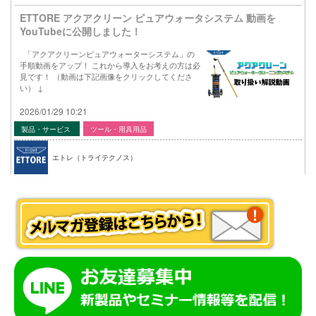
ETTORE アクアクリーン ピュアウォータシステム 動画を
YouTubeに公開しました！
「アクアクリーンピュアウォーターシステム」の
手順動画をアップ！ これから導入をお考えの方は必
見です！ （動画は下記画像をクリックしてくださ
い） ↓
2026/01/29 10:21
製品・サービス
ツール・用具用品
エトレ（トライテクノス）