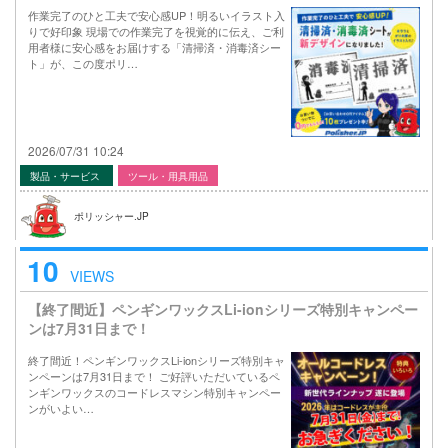
作業完了のひと工夫で安心感UP！明るいイラスト入
りで好印象 現場での作業完了を視覚的に伝え、ご利
用者様に安心感をお届けする「清掃済・消毒済シー
ト」が、この度ポリ…
2026/07/31 10:24
製品・サービス
ツール・用具用品
ポリッシャー.JP
10
VIEWS
【終了間近】ペンギンワックスLi-ionシリーズ特別キャンペー
ンは7月31日まで！
終了間近！ペンギンワックスLi-ionシリーズ特別キャ
ンペーンは7月31日まで！ ご好評いただいているペ
ンギンワックスのコードレスマシン特別キャンペー
ンがいよい…