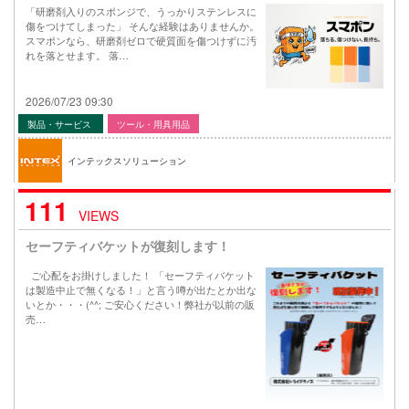
「研磨剤入りのスポンジで、うっかりステンレスに
傷をつけてしまった」 そんな経験はありませんか。
スマポンなら、研磨剤ゼロで硬質面を傷つけずに汚
れを落とせます。 落…
2026/07/23 09:30
製品・サービス
ツール・用具用品
インテックスソリューション
111
VIEWS
セーフティバケットが復刻します！
ご心配をお掛けしました！ 「セーフティバケット
は製造中止で無くなる！」と言う噂が出たとか出な
いとか・・・(^^; ご安心ください！弊社が以前の販
売…