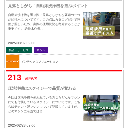
見落としがち！自動床洗浄機を選ぶポイント
自動床洗浄機を選ぶ際に見落としがちな要素の一つ
が給排水についてです。この点はカタログだけで評
価が難しいため、実際の使用状況を考慮することが
重要です。 給排水作業…
2025/03/07 09:00
製品・サービス
マシン
インテックスソリューション
213
VIEWS
床洗浄機はスクイジーで品質が変わる
今回は床洗浄機を使われている方ならどんなマシン
にでも付属しているスクイジーについてです。こち
らはテナント製マシンについて記載していますが、
どのマシンにも当てはま…
2025/02/28 09:00