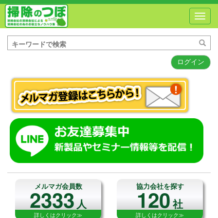
Toggl
navig
ログイン
メルマガ会員数
協力会社を探す
2333
120
人
社
詳しくはクリック≫
詳しくはクリック≫