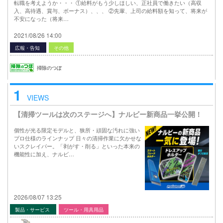
転職を考えようか・・・ ①給料がもう少しほしい、正社員で働きたい（高収
入、高待遇、賞与、ボーナス）、、、 ②先輩、上司の給料額を知って、将来が
不安になった（将来…
2021/08/26 14:00
広報・告知
その他
掃除のつぼ
1
VIEWS
【清掃ツールは次のステージへ】ナルビー新商品一挙公開！
個性が光る限定モデルと、狭所・頑固な汚れに強い
プロ仕様のラインナップ 日々の清掃作業に欠かせな
いスクレイパー。「剥がす・削る」といった本来の
機能性に加え、ナルビ…
2026/08/07 13:25
製品・サービス
ツール・用具用品