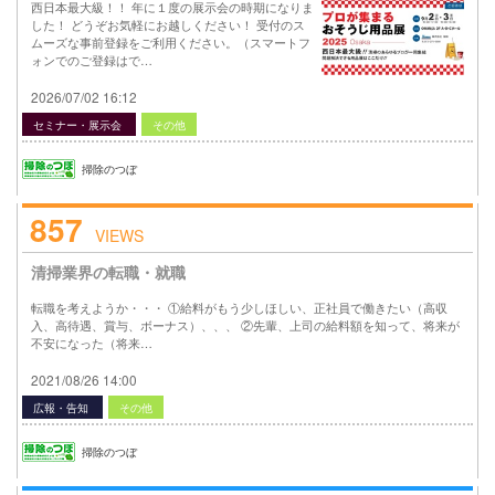
西日本最大級！！ 年に１度の展示会の時期になりま
した！ どうぞお気軽にお越しください！ 受付のス
ムーズな事前登録をご利用ください。（スマートフ
ォンでのご登録はで…
2026/07/02 16:12
セミナー・展示会
その他
掃除のつぼ
857
VIEWS
清掃業界の転職・就職
転職を考えようか・・・ ①給料がもう少しほしい、正社員で働きたい（高収
入、高待遇、賞与、ボーナス）、、、 ②先輩、上司の給料額を知って、将来が
不安になった（将来…
2021/08/26 14:00
広報・告知
その他
掃除のつぼ