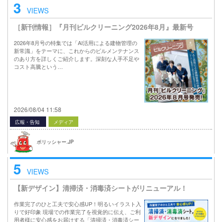
3
VIEWS
［新刊情報］『月刊ビルクリーニング2026年8月』最新号
2026年8月号の特集では「AI活用による建物管理の
新常識」をテーマに、これからのビルメンテナンス
のあり方を詳しくご紹介します。深刻な人手不足や
コスト高騰という…
2026/08/04 11:58
広報・告知
メディア
ポリッシャー.JP
5
VIEWS
【新デザイン】清掃済・消毒済シートがリニューアル！
作業完了のひと工夫で安心感UP！明るいイラスト入
りで好印象 現場での作業完了を視覚的に伝え、ご利
用者様に安心感をお届けする「清掃済・消毒済シー