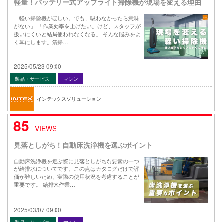
軽量！バッテリー式アップライト掃除機が現場を変える理由
「軽い掃除機がほしい。でも、吸わなかったら意味
がない」 「作業効率を上げたい。けど、スタッフが
扱いにくいと結局使われなくなる」 そんな悩みをよ
く耳にします。清掃…
2025/05/23 09:00
製品・サービス
マシン
インテックスソリューション
85
VIEWS
見落としがち！自動床洗浄機を選ぶポイント
自動床洗浄機を選ぶ際に見落としがちな要素の一つ
が給排水についてです。この点はカタログだけで評
価が難しいため、実際の使用状況を考慮することが
重要です。 給排水作業…
2025/03/07 09:00
製品・サービス
マシン