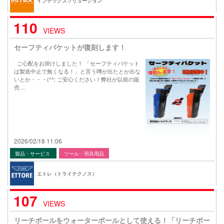
インテックスソリューション
110
VIEWS
セーフティバケットが復刻します！
ご心配をお掛けしました！ 「セーフティバケット
は製造中止で無くなる！」と言う噂が出たとか出な
いとか・・・(^^; ご安心ください！弊社が以前の販
売…
2026/02/18 11:06
製品・サービス
ツール・用具用品
エトレ（トライテクノス）
107
VIEWS
リーチポールをウォーターポールとして使える！「リーチポー