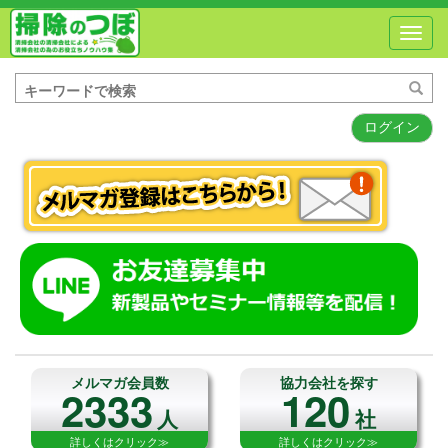
Toggl
navig
ログイン
メルマガ会員数
協力会社を探す
2333
120
人
社
詳しくはクリック≫
詳しくはクリック≫