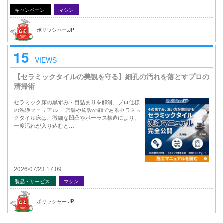
キャンペーン
マシン
ポリッシャー.JP
15
VIEWS
【セラミックタイルの美観を守る】細孔の汚れを落とすプロの
清掃術
セラミック床の黒ずみ・目詰まりを解消。プロ仕様
の洗浄マニュアル。 店舗や施設の顔であるセラミッ
クタイル床は、微細な凹凸やポーラス構造により、
一度汚れが入り込むと…
2026/07/23 17:09
製品・サービス
マシン
ポリッシャー.JP