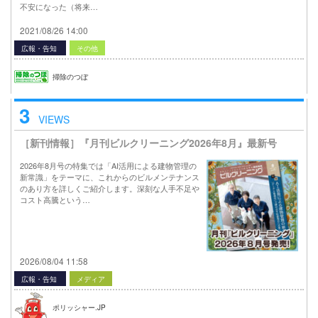
不安になった（将来…
2021/08/26 14:00
広報・告知
その他
掃除のつぼ
3
VIEWS
［新刊情報］『月刊ビルクリーニング2026年8月』最新号
2026年8月号の特集では「AI活用による建物管理の
新常識」をテーマに、これからのビルメンテナンス
のあり方を詳しくご紹介します。深刻な人手不足や
コスト高騰という…
2026/08/04 11:58
広報・告知
メディア
ポリッシャー.JP