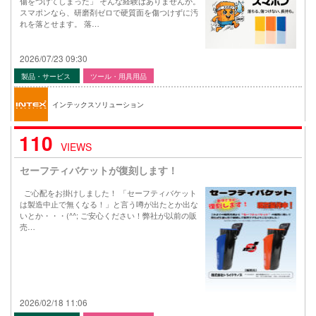
傷をつけてしまった」 そんな経験はありませんか。
スマポンなら、研磨剤ゼロで硬質面を傷つけずに汚
れを落とせます。 落…
2026/07/23 09:30
製品・サービス
ツール・用具用品
インテックスソリューション
110
VIEWS
セーフティバケットが復刻します！
ご心配をお掛けしました！ 「セーフティバケット
は製造中止で無くなる！」と言う噂が出たとか出な
いとか・・・(^^; ご安心ください！弊社が以前の販
売…
2026/02/18 11:06