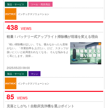
製品・サービス
ツール・用具用品
インテックスソリューション
438
VIEWS
軽量！バッテリー式アップライト掃除機が現場を変える理由
「軽い掃除機がほしい。でも、吸わなかったら意味
がない」 「作業効率を上げたい。けど、スタッフが
扱いにくいと結局使われなくなる」 そんな悩みをよ
く耳にします。清掃…
2025/05/23 09:00
製品・サービス
マシン
インテックスソリューション
85
VIEWS
見落としがち！自動床洗浄機を選ぶポイント