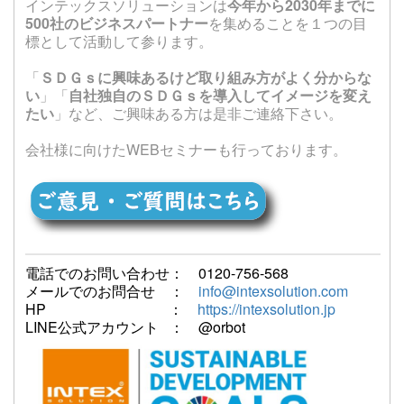
インテックスソリューションは
今年から2030年までに
500社のビジネスパートナー
を集めることを１つの目
標として活動して参ります。
「
ＳＤＧｓに興味あるけど取り組み方がよく分からな
い
」「
自社独自のＳＤＧｓを導入してイメージを変え
たい
」など、ご興味ある方は是非ご連絡下さい。
会社様に向けたWEBセミナーも行っております。
電話でのお問い合わせ： 0120-756-568
メールでのお問合せ ：
info@intexsolution.com
HP ：
https://intexsolution.jp
LINE公式アカウント ： @orbot