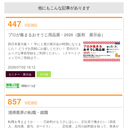
他にもこんな記事があります
447
VIEWS
プロが集まるおそうじ用品展・2026（阪和 展示会）
西日本最大級！！ 年に１度の展示会の時期になりま
した！ どうぞお気軽にお越しください！ 受付のス
ムーズな事前登録をご利用ください。（スマートフ
ォンでのご登録はで…
2026/07/02 16:12
セミナー・展示会
その他
掃除のつぼ
857
VIEWS
清掃業界の転職・就職
転職を考えようか・・・ ①給料がもう少しほしい、正社員で働きたい（高収
入、高待遇、賞与、ボーナス）、、、 ②先輩、上司の給料額を知って、将来が