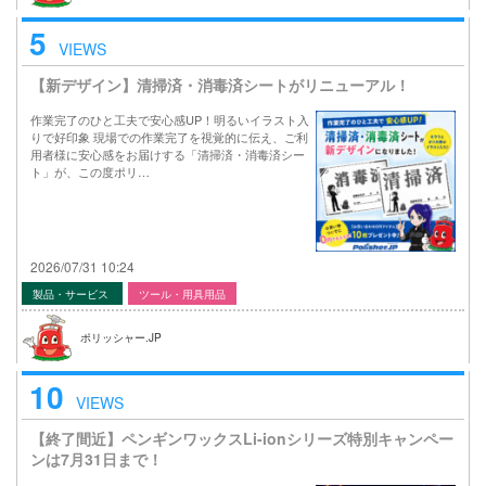
5
VIEWS
【新デザイン】清掃済・消毒済シートがリニューアル！
作業完了のひと工夫で安心感UP！明るいイラスト入
りで好印象 現場での作業完了を視覚的に伝え、ご利
用者様に安心感をお届けする「清掃済・消毒済シー
ト」が、この度ポリ…
2026/07/31 10:24
製品・サービス
ツール・用具用品
ポリッシャー.JP
10
VIEWS
【終了間近】ペンギンワックスLi-ionシリーズ特別キャンペー
ンは7月31日まで！