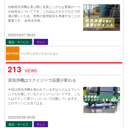
自動床洗浄機を選ぶ際に見落としがちな要素の一つ
が給排水についてです。この点はカタログだけで評
価が難しいため、実際の使用状況を考慮することが
重要です。 給排水作業…
2025/03/07 09:00
製品・サービス
マシン
インテックスソリューション
213
VIEWS
床洗浄機はスクイジーで品質が変わる
今回は床洗浄機を使われている方ならどんなマシン
にでも付属しているスクイジーについてです。こち
らはテナント製マシンについて記載していますが、
どのマシンにも当てはま…
2025/02/28 09:00
製品・サービス
マシン