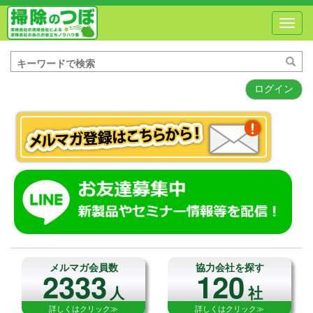
Toggl
navig
ログイン
メルマガ会員数
協力会社を探す
2333
120
人
社
詳しくはクリック≫
詳しくはクリック≫