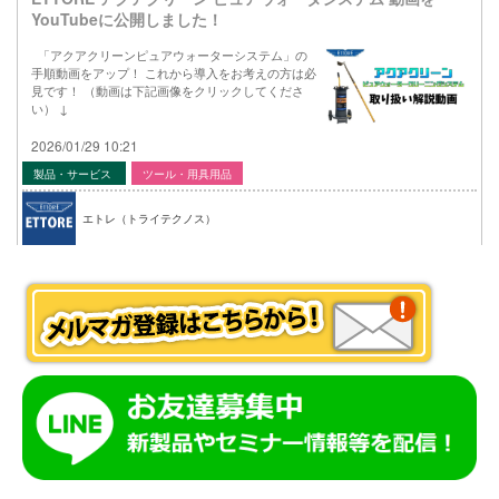
YouTubeに公開しました！
「アクアクリーンピュアウォーターシステム」の
手順動画をアップ！ これから導入をお考えの方は必
見です！ （動画は下記画像をクリックしてくださ
い） ↓
2026/01/29 10:21
製品・サービス
ツール・用具用品
エトレ（トライテクノス）