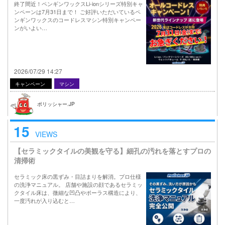
終了間近！ペンギンワックスLi-ionシリーズ特別キャ
ンペーンは7月31日まで！ ご好評いただいているペ
ンギンワックスのコードレスマシン特別キャンペー
ンがいよい…
2026/07/29 14:27
キャンペーン
マシン
ポリッシャー.JP
15
VIEWS
【セラミックタイルの美観を守る】細孔の汚れを落とすプロの
清掃術
セラミック床の黒ずみ・目詰まりを解消。プロ仕様
の洗浄マニュアル。 店舗や施設の顔であるセラミッ
クタイル床は、微細な凹凸やポーラス構造により、
一度汚れが入り込むと…