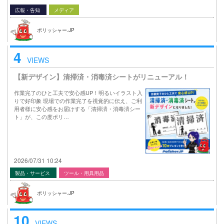
広報・告知
メディア
ポリッシャー.JP
4
VIEWS
【新デザイン】清掃済・消毒済シートがリニューアル！
作業完了のひと工夫で安心感UP！明るいイラスト入
りで好印象 現場での作業完了を視覚的に伝え、ご利
用者様に安心感をお届けする「清掃済・消毒済シー
ト」が、この度ポリ…
2026/07/31 10:24
製品・サービス
ツール・用具用品
ポリッシャー.JP
10
VIEWS