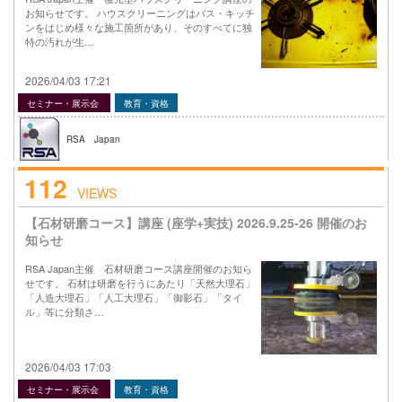
お知らせです。 ハウスクリーニングはバス・キッチ
ンをはじめ様々な施工箇所があり、そのすべてに独
特の汚れが生…
2026/04/03 17:21
セミナー・展示会
教育・資格
RSA Japan
112
VIEWS
【石材研磨コース】講座 (座学+実技) 2026.9.25-26 開催のお
知らせ
RSA Japan主催 石材研磨コース講座開催のお知ら
せです。 石材は研磨を行うにあたり「天然大理石」
「人造大理石」「人工大理石」「御影石」「タイ
ル」等に分類さ…
2026/04/03 17:03
セミナー・展示会
教育・資格