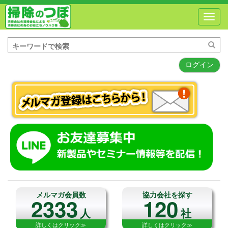
Toggl
navig
ログイン
メルマガ会員数
協力会社を探す
2333
120
人
社
詳しくはクリック≫
詳しくはクリック≫