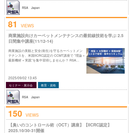
RSA Japan
81
VIEWS
商業施設向けカーペットメンテナンスの最前線技術を学ぶ 2.5
日間集中講座(11/12-14)
商業施設の美観と安全(衛生)を守るカーペットメン
テナンスを、米国IICRC認定の CCMT講座で ”理論 ×
最新機材 × 実践”を集中習得しませんか？ RSA…
2025/09/02 13:45
セミナー・展示会
教育・資格
RSA Japan
150
VIEWS
【臭いのコントロール術（OCT）講座】【IICRC認定】
2025.10/30-31開催