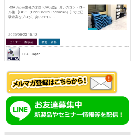
RSA Japan主催の米国IICRC認定 臭いのコントロー
ル術 【OCＴ（Odor Control Technician）】では経
験豊富なプロが、臭いのコン…
2025/06/23 15:12
セミナー・展示会
教育・資格
RSA Japan