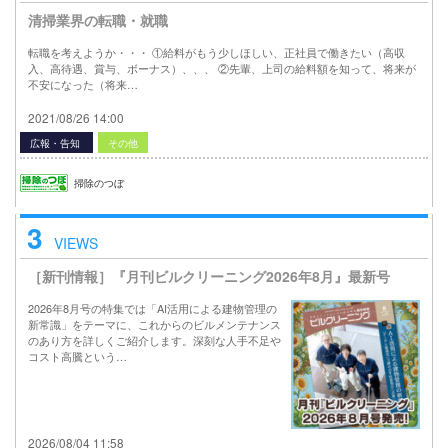
清掃業界の転職・就職
転職を考えようか・・・ ①給料がもう少しほしい、正社員で働きたい（高収
入、高待遇、賞与、ボーナス）、、、 ②先輩、上司の給料額を知って、将来が
不安になった（将来…
2021/08/26 14:00
広報・告知
その他
掃除のつぼ
3
VIEWS
［新刊情報］『月刊ビルクリーニング2026年8月』最新号
2026年8月号の特集では「AI活用による建物管理の
新常識」をテーマに、これからのビルメンテナンス
のあり方を詳しくご紹介します。深刻な人手不足や
コスト高騰という…
2026/08/04 11:58