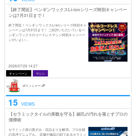
【終了間近】ペンギンワックスLi-ionシリーズ特別キャンペー
ンは7月31日まで！
終了間近！ペンギンワックスLi-ionシリーズ特別キャ
ンペーンは7月31日まで！ ご好評いただいているペ
ンギンワックスのコードレスマシン特別キャンペー
ンがいよい…
2026/07/29 14:27
キャンペーン
マシン
ポリッシャー.JP
15
VIEWS
【セラミックタイルの美観を守る】細孔の汚れを落とすプロの
清掃術
セラミック床の黒ずみ・目詰まりを解消。プロ仕様
の洗浄マニュアル。 店舗や施設の顔であるセラミッ