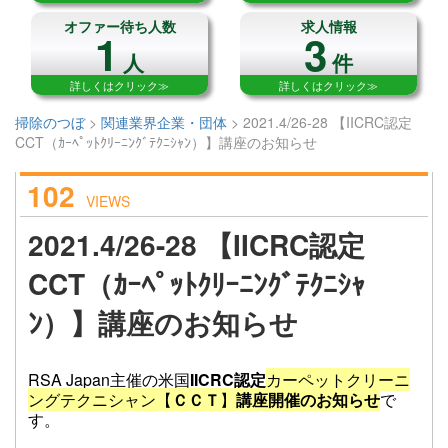
オファー待ち人数
求人情報
1
3
人
件
詳しくはクリック≫
詳しくはクリック≫
掃除のつぼ
>
関連業界企業・団体
>
2021.4/26-28 【IICRC認定
CCT（ｶｰﾍﾟｯﾄｸﾘｰﾆﾝｸﾞﾃｸﾆｼｬﾝ）】講座のお知らせ
102
VIEWS
2021.4/26-28 【IICRC認定
CCT（ｶｰﾍﾟｯﾄｸﾘｰﾆﾝｸﾞﾃｸﾆｼｬ
ﾝ）】講座のお知らせ
RSA Japan主催の米国
IICRC認定
カーペットクリーニ
ングテクニシャン【
ＣＣＴ
】
講座開催のお知らせ
で
す。