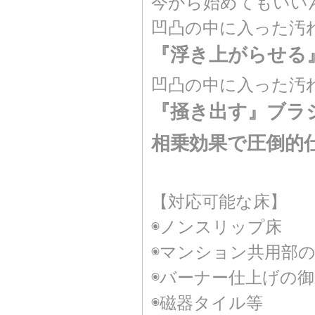
今から始めてもいい
凹凸の中に入った汚
『浮き上がらせる
凹凸の中に入った汚
『掻き出す』ブラ
相乗効果で圧倒的
【対応可能な床】
◉ノンスリップ床
◉マンション共用部
◉バーナー仕上げの
◉磁器タイル等