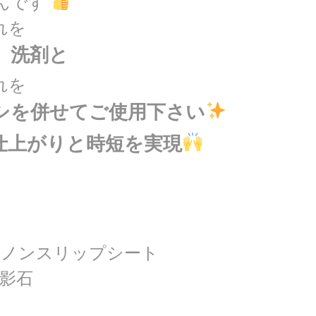
んです
れを
』洗剤と
れを
シを併せてご使用下さい
仕上がりと時短を実現
のノンスリップシート
御影石