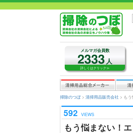
メルマガ会員数
2333
人
詳しくはクリック≫
掃除のつぼ
>
清掃用品販売会社
>
もう
592
VIEWS
もう悩まない！エ