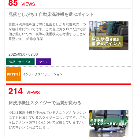
85
VIEWS
見落としがち！自動床洗浄機を選ぶポイント
自動床洗浄機を選ぶ際に見落としがちな要素の一つ
が給排水についてです。この点はカタログだけで評
価が難しいため、実際の使用状況を考慮することが
重要です。 給排水作業…
2025/03/07 09:00
製品・サービス
マシン
インテックスソリューション
214
VIEWS
床洗浄機はスクイジーで品質が変わる
今回は床洗浄機を使われている方ならどんなマシン
にでも付属しているスクイジーについてです。こち
らはテナント製マシンについて記載していますが、
どのマシンにも当てはま…