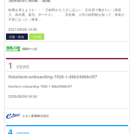
転職を考えようか・・・ ①給料がもう少しほしい、正社員で働きたい（高収
入、高待遇、賞与、ボーナス）、、、 ②先輩、上司の給料額を知って、将来が
不安になった（将来…
2021/08/26 14:00
広報・告知
その他
掃除のつぼ
1
VIEWS
linksfarm-onboarding-7528-1-56b24968c5f7
linksfarm-onboarding-7528-1-56b24968c5f7
2026/08/09 04:54
エタニ産業株式会社
4
VIEWS