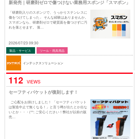
新発売｜研磨剤ゼロで傷つけない業務用スポンジ「スマポン」
「研磨剤入りのスポンジで、うっかりステンレスに
傷をつけてしまった」 そんな経験はありませんか。
スマポンなら、研磨剤ゼロで硬質面を傷つけずに汚
れを落とせます。 落…
2026/07/23 09:30
製品・サービス
ツール・用具用品
インテックスソリューション
112
VIEWS
セーフティバケットが復刻します！
ご心配をお掛けしました！ 「セーフティバケット
は製造中止で無くなる！」と言う噂が出たとか出な
いとか・・・(^^; ご安心ください！弊社が以前の販
売…