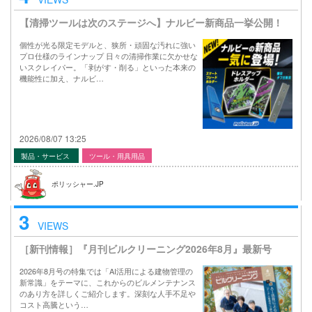
【清掃ツールは次のステージへ】ナルビー新商品一挙公開！
個性が光る限定モデルと、狭所・頑固な汚れに強い
プロ仕様のラインナップ 日々の清掃作業に欠かせな
いスクレイパー。「剥がす・削る」といった本来の
機能性に加え、ナルビ…
2026/08/07 13:25
製品・サービス
ツール・用具用品
ポリッシャー.JP
3
VIEWS
［新刊情報］『月刊ビルクリーニング2026年8月』最新号
2026年8月号の特集では「AI活用による建物管理の
新常識」をテーマに、これからのビルメンテナンス
のあり方を詳しくご紹介します。深刻な人手不足や
コスト高騰という…