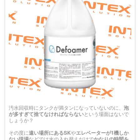
汚水回収時にタンクが満タンになっていないのに、
泡
が多すぎて捨てなければならない
という場面はないで
しょうか？
その度に
遠い場所にあるSK
や
エレベーターが1機しか
ない現場
などでは水の入れ替えだけで
かなりの時間を