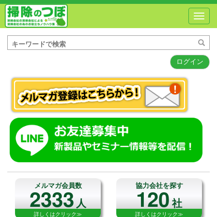
Toggl
navig
ログイン
メルマガ会員数
協力会社を探す
2333
120
人
社
詳しくはクリック≫
詳しくはクリック≫