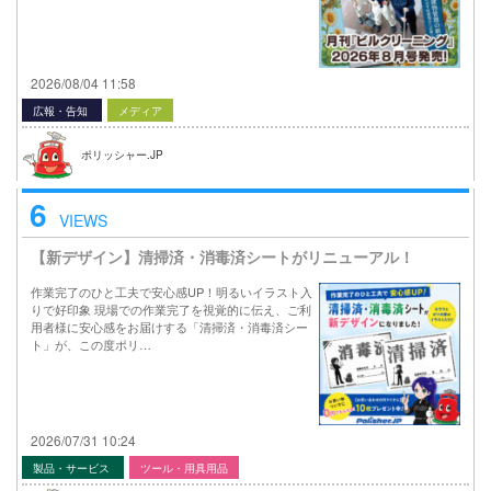
2026/08/04 11:58
広報・告知
メディア
ポリッシャー.JP
6
VIEWS
【新デザイン】清掃済・消毒済シートがリニューアル！
作業完了のひと工夫で安心感UP！明るいイラスト入
りで好印象 現場での作業完了を視覚的に伝え、ご利
用者様に安心感をお届けする「清掃済・消毒済シー
ト」が、この度ポリ…
2026/07/31 10:24
製品・サービス
ツール・用具用品