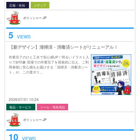
広報・告知
メディア
ポリッシャー.JP
5
VIEWS
【新デザイン】清掃済・消毒済シートがリニューアル！
作業完了のひと工夫で安心感UP！明るいイラスト入
りで好印象 現場での作業完了を視覚的に伝え、ご利
用者様に安心感をお届けする「清掃済・消毒済シー
ト」が、この度ポリ…
2026/07/31 10:24
製品・サービス
ツール・用具用品
ポリッシャー.JP
10
VIEWS