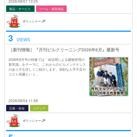
2026/08/07 13:25
製品・サービス
ツール・用具用品
ポリッシャー.JP
3
VIEWS
［新刊情報］『月刊ビルクリーニング2026年8月』最新号
2026年8月号の特集では「AI活用による建物管理の
新常識」をテーマに、これからのビルメンテナンス
のあり方を詳しくご紹介します。深刻な人手不足や
コスト高騰という…
2026/08/04 11:58
広報・告知
メディア
ポリッシャー.JP