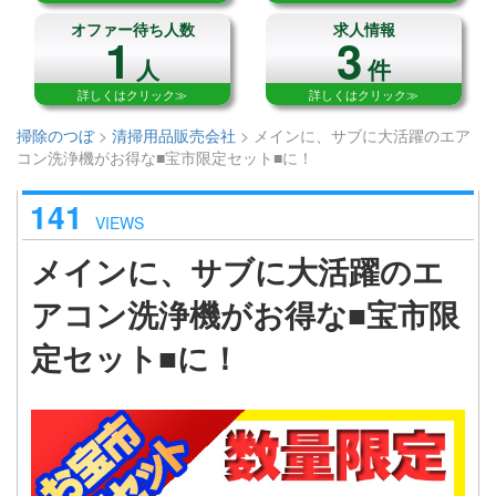
オファー待ち人数
求人情報
1
3
人
件
詳しくはクリック≫
詳しくはクリック≫
掃除のつぼ
>
清掃用品販売会社
>
メインに、サブに大活躍のエア
コン洗浄機がお得な■宝市限定セット■に！
141
VIEWS
メインに、サブに大活躍のエ
アコン洗浄機がお得な■宝市限
定セット■に！