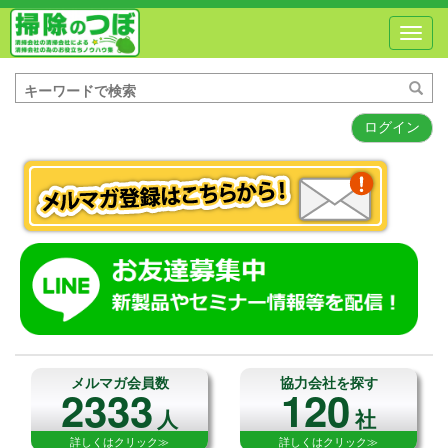
Toggl
navig
ログイン
メルマガ会員数
協力会社を探す
2333
120
人
社
詳しくはクリック≫
詳しくはクリック≫