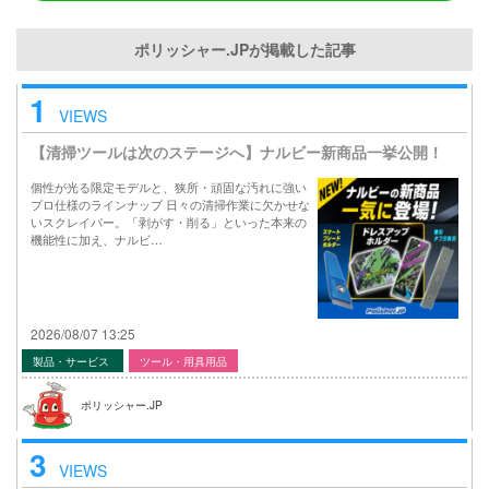
ポリッシャー.JPが掲載した記事
1
VIEWS
【清掃ツールは次のステージへ】ナルビー新商品一挙公開！
個性が光る限定モデルと、狭所・頑固な汚れに強い
プロ仕様のラインナップ 日々の清掃作業に欠かせな
いスクレイパー。「剥がす・削る」といった本来の
機能性に加え、ナルビ…
2026/08/07 13:25
製品・サービス
ツール・用具用品
ポリッシャー.JP
3
VIEWS