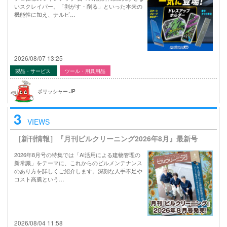
いスクレイパー。「剥がす・削る」といった本来の
機能性に加え、ナルビ…
2026/08/07 13:25
製品・サービス
ツール・用具用品
ポリッシャー.JP
3
VIEWS
［新刊情報］『月刊ビルクリーニング2026年8月』最新号
2026年8月号の特集では「AI活用による建物管理の
新常識」をテーマに、これからのビルメンテナンス
のあり方を詳しくご紹介します。深刻な人手不足や
コスト高騰という…
2026/08/04 11:58