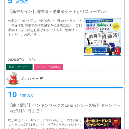
5
VIEWS
【新デザイン】清掃済・消毒済シートがリニューアル！
作業完了のひと工夫で安心感UP！明るいイラスト入
りで好印象 現場での作業完了を視覚的に伝え、ご利
用者様に安心感をお届けする「清掃済・消毒済シー
ト」が、この度ポリ…
2026/07/31 10:24
製品・サービス
ツール・用具用品
ポリッシャー.JP
10
VIEWS
【終了間近】ペンギンワックスLi-ionシリーズ特別キャンペー
ンは7月31日まで！
終了間近！ペンギンワックスLi-ionシリーズ特別キャ
ンペーンは7月31日まで！ ご好評いただいているペ
ンギンワックスのコードレスマシン特別キャンペー