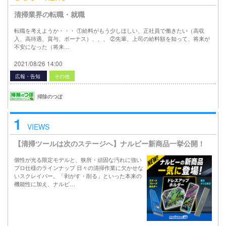
清掃業界の転職・就職
転職を考えようか・・・ ①給料がもう少しほしい、正社員で働きたい（高収
入、高待遇、賞与、ボーナス）、、、 ②先輩、上司の給料額を知って、将来が
不安になった（将来…
2021/08/26 14:00
広報・告知
その他
掃除のつぼ
1
VIEWS
【清掃ツールは次のステージへ】ナルビー新商品一挙公開！
個性が光る限定モデルと、狭所・頑固な汚れに強い
プロ仕様のラインナップ 日々の清掃作業に欠かせな
いスクレイパー。「剥がす・削る」といった本来の
機能性に加え、ナルビ…