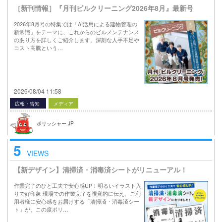
［新刊情報］『月刊ビルクリーニング2026年8月』最新号
2026年8月号の特集では「AI活用による建物管理の
新常識」をテーマに、これからのビルメンテナンス
のあり方を詳しくご紹介します。深刻な人手不足や
コスト高騰という…
2026/08/04 11:58
広報・告知
メディア
ポリッシャー.JP
5
VIEWS
【新デザイン】清掃済・消毒済シートがリニューアル！
作業完了のひと工夫で安心感UP！明るいイラスト入
りで好印象 現場での作業完了を視覚的に伝え、ご利
用者様に安心感をお届けする「清掃済・消毒済シー
ト」が、この度ポリ…