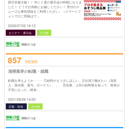
西日本最大級！！ 年に１度の展示会の時期になりま
した！ どうぞお気軽にお越しください！ 受付のス
ムーズな事前登録をご利用ください。（スマートフ
ォンでのご登録はで…
2026/07/02 16:12
セミナー・展示会
その他
掃除のつぼ
857
VIEWS
清掃業界の転職・就職
転職を考えようか・・・ ①給料がもう少しほしい、正社員で働きたい（高収
入、高待遇、賞与、ボーナス）、、、 ②先輩、上司の給料額を知って、将来が
不安になった（将来…
2021/08/26 14:00
広報・告知
その他
掃除のつぼ