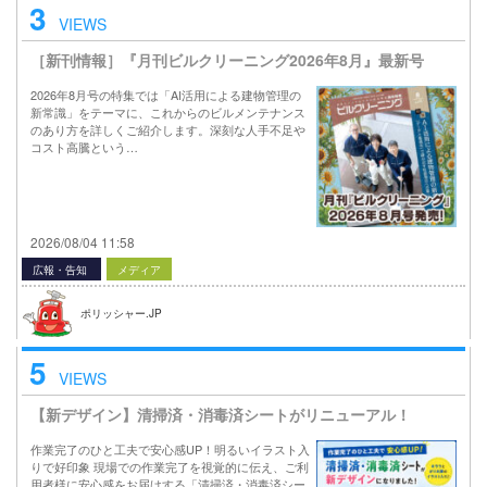
3
VIEWS
［新刊情報］『月刊ビルクリーニング2026年8月』最新号
2026年8月号の特集では「AI活用による建物管理の
新常識」をテーマに、これからのビルメンテナンス
のあり方を詳しくご紹介します。深刻な人手不足や
コスト高騰という…
2026/08/04 11:58
広報・告知
メディア
ポリッシャー.JP
5
VIEWS
【新デザイン】清掃済・消毒済シートがリニューアル！
作業完了のひと工夫で安心感UP！明るいイラスト入
りで好印象 現場での作業完了を視覚的に伝え、ご利
用者様に安心感をお届けする「清掃済・消毒済シー