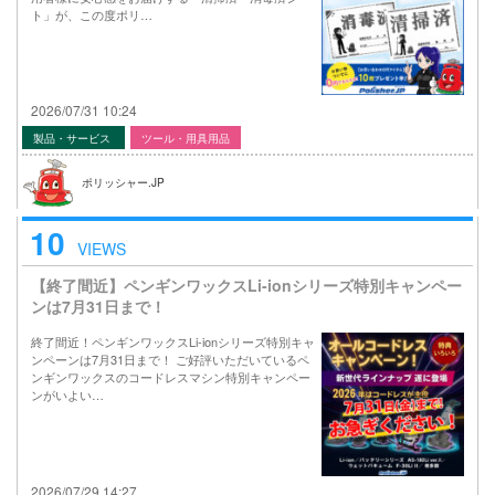
ト」が、この度ポリ…
2026/07/31 10:24
製品・サービス
ツール・用具用品
ポリッシャー.JP
10
VIEWS
【終了間近】ペンギンワックスLi-ionシリーズ特別キャンペー
ンは7月31日まで！
終了間近！ペンギンワックスLi-ionシリーズ特別キャ
ンペーンは7月31日まで！ ご好評いただいているペ
ンギンワックスのコードレスマシン特別キャンペー
ンがいよい…
2026/07/29 14:27