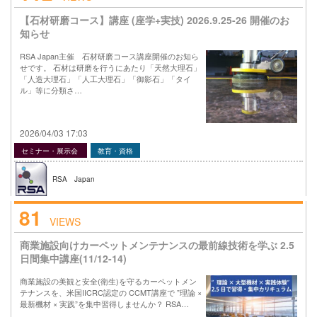
【石材研磨コース】講座 (座学+実技) 2026.9.25-26 開催のお
知らせ
RSA Japan主催 石材研磨コース講座開催のお知ら
せです。 石材は研磨を行うにあたり「天然大理石」
「人造大理石」「人工大理石」「御影石」「タイ
ル」等に分類さ…
2026/04/03 17:03
セミナー・展示会
教育・資格
RSA Japan
81
VIEWS
商業施設向けカーペットメンテナンスの最前線技術を学ぶ 2.5
日間集中講座(11/12-14)
商業施設の美観と安全(衛生)を守るカーペットメン
テナンスを、米国IICRC認定の CCMT講座で ”理論 ×
最新機材 × 実践”を集中習得しませんか？ RSA…