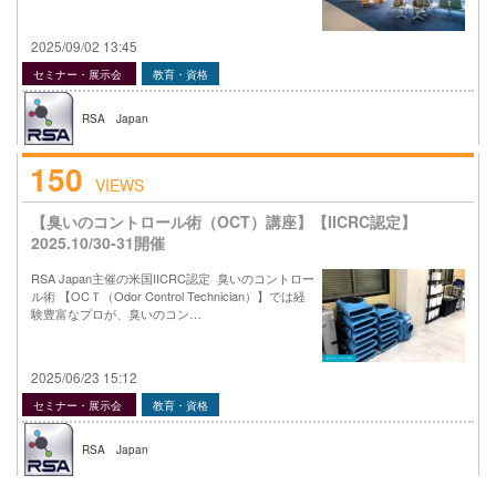
2025/09/02 13:45
セミナー・展示会
教育・資格
RSA Japan
150
VIEWS
【臭いのコントロール術（OCT）講座】【IICRC認定】
2025.10/30-31開催
RSA Japan主催の米国IICRC認定 臭いのコントロー
ル術 【OCＴ（Odor Control Technician）】では経
験豊富なプロが、臭いのコン…
2025/06/23 15:12
セミナー・展示会
教育・資格
RSA Japan