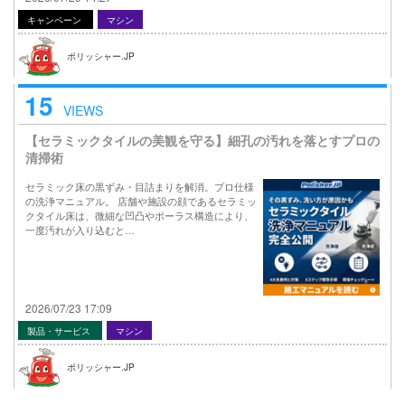
キャンペーン
マシン
ポリッシャー.JP
15
VIEWS
【セラミックタイルの美観を守る】細孔の汚れを落とすプロの
清掃術
セラミック床の黒ずみ・目詰まりを解消。プロ仕様
の洗浄マニュアル。 店舗や施設の顔であるセラミッ
クタイル床は、微細な凹凸やポーラス構造により、
一度汚れが入り込むと…
2026/07/23 17:09
製品・サービス
マシン
ポリッシャー.JP