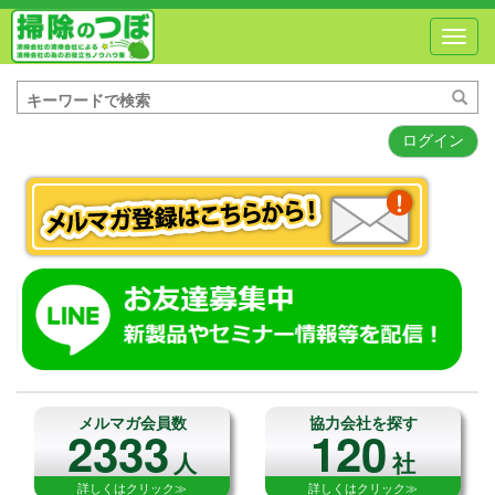
Toggl
navig
ログイン
メルマガ会員数
協力会社を探す
2333
120
人
社
詳しくはクリック≫
詳しくはクリック≫