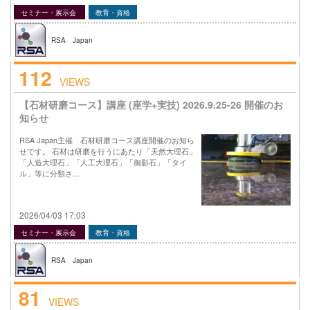
セミナー・展示会
教育・資格
RSA Japan
112
VIEWS
【石材研磨コース】講座 (座学+実技) 2026.9.25-26 開催のお
知らせ
RSA Japan主催 石材研磨コース講座開催のお知ら
せです。 石材は研磨を行うにあたり「天然大理石」
「人造大理石」「人工大理石」「御影石」「タイ
ル」等に分類さ…
2026/04/03 17:03
セミナー・展示会
教育・資格
RSA Japan
81
VIEWS