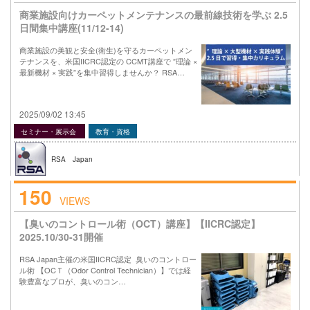
商業施設向けカーペットメンテナンスの最前線技術を学ぶ 2.5
日間集中講座(11/12-14)
商業施設の美観と安全(衛生)を守るカーペットメン
テナンスを、米国IICRC認定の CCMT講座で ”理論 ×
最新機材 × 実践”を集中習得しませんか？ RSA…
2025/09/02 13:45
セミナー・展示会
教育・資格
RSA Japan
150
VIEWS
【臭いのコントロール術（OCT）講座】【IICRC認定】
2025.10/30-31開催
RSA Japan主催の米国IICRC認定 臭いのコントロー
ル術 【OCＴ（Odor Control Technician）】では経
験豊富なプロが、臭いのコン…