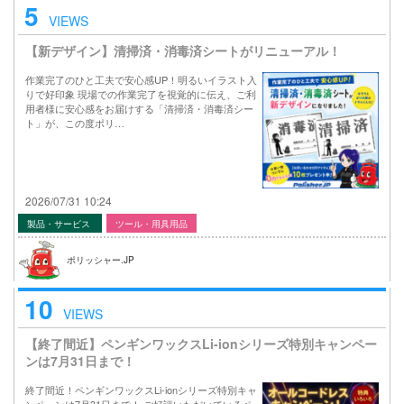
5
VIEWS
【新デザイン】清掃済・消毒済シートがリニューアル！
作業完了のひと工夫で安心感UP！明るいイラスト入
りで好印象 現場での作業完了を視覚的に伝え、ご利
用者様に安心感をお届けする「清掃済・消毒済シー
ト」が、この度ポリ…
2026/07/31 10:24
製品・サービス
ツール・用具用品
ポリッシャー.JP
10
VIEWS
【終了間近】ペンギンワックスLi-ionシリーズ特別キャンペー
ンは7月31日まで！
終了間近！ペンギンワックスLi-ionシリーズ特別キャ
ンペーンは7月31日まで！ ご好評いただいているペ