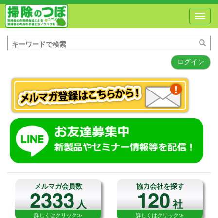
Toggl
navig
ログイン
メルマガ会員数
協力会社を探す
2333
120
人
社
詳しくはクリック≫
詳しくはクリック≫