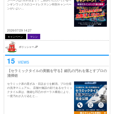
ンギンワックスのコードレスマシン特別キャンペー
ンがいよい…
2026/07/29 14:27
キャンペーン
マシン
ポリッシャー.JP
15
VIEWS
【セラミックタイルの美観を守る】細孔の汚れを落とすプロの
清掃術
セラミック床の黒ずみ・目詰まりを解消。プロ仕様
の洗浄マニュアル。 店舗や施設の顔であるセラミッ
クタイル床は、微細な凹凸やポーラス構造により、
一度汚れが入り込むと…