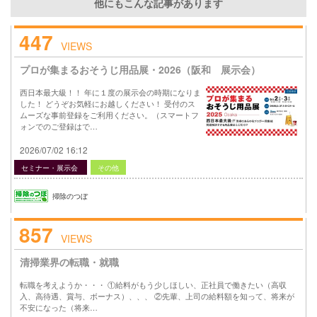
他にもこんな記事があります
447
VIEWS
プロが集まるおそうじ用品展・2026（阪和 展示会）
西日本最大級！！ 年に１度の展示会の時期になりま
した！ どうぞお気軽にお越しください！ 受付のス
ムーズな事前登録をご利用ください。（スマートフ
ォンでのご登録はで…
2026/07/02 16:12
セミナー・展示会
その他
掃除のつぼ
857
VIEWS
清掃業界の転職・就職
転職を考えようか・・・ ①給料がもう少しほしい、正社員で働きたい（高収
入、高待遇、賞与、ボーナス）、、、 ②先輩、上司の給料額を知って、将来が
不安になった（将来…