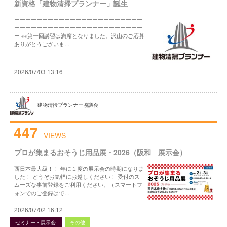
新資格「建物清掃プランナー」誕生
ーーーーーーーーーーーーーーーーーーーーーーー
ーーーーーーーーーーーーーーーーーーーーーーー
ー ※※第一回講習は満席となりました。沢山のご応募
ありがとうございま…
2026/07/03 13:16
建物清掃プランナー協議会
447
VIEWS
プロが集まるおそうじ用品展・2026（阪和 展示会）
西日本最大級！！ 年に１度の展示会の時期になりま
した！ どうぞお気軽にお越しください！ 受付のス
ムーズな事前登録をご利用ください。（スマートフ
ォンでのご登録はで…
2026/07/02 16:12
セミナー・展示会
その他