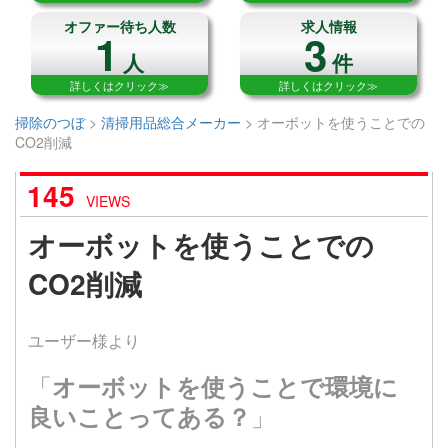
オファー待ち人数
求人情報
1
3
人
件
詳しくはクリック≫
詳しくはクリック≫
掃除のつぼ
>
清掃用品総合メーカー
>
オーボットを使うことでの
CO2削減
145
VIEWS
オーボットを使うことでの
CO2削減
ユーザー様より
「
オーボットを使うことで環境に
」
良いことってある？