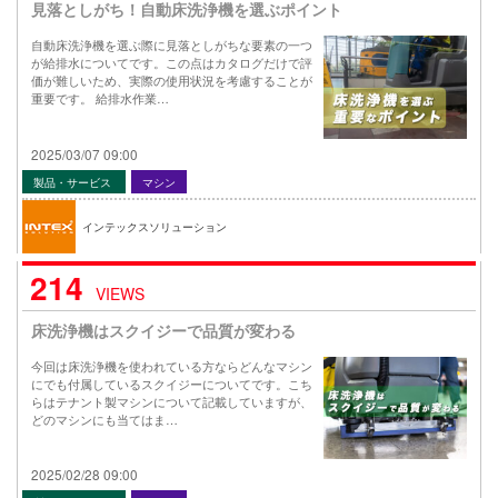
見落としがち！自動床洗浄機を選ぶポイント
自動床洗浄機を選ぶ際に見落としがちな要素の一つ
が給排水についてです。この点はカタログだけで評
価が難しいため、実際の使用状況を考慮することが
重要です。 給排水作業…
2025/03/07 09:00
製品・サービス
マシン
インテックスソリューション
214
VIEWS
床洗浄機はスクイジーで品質が変わる
今回は床洗浄機を使われている方ならどんなマシン
にでも付属しているスクイジーについてです。こち
らはテナント製マシンについて記載していますが、
どのマシンにも当てはま…
2025/02/28 09:00