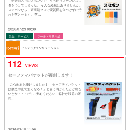
「研磨剤入りのスポンジで、うっかりステンレスに
傷をつけてしまった」 そんな経験はありませんか。
スマポンなら、研磨剤ゼロで硬質面を傷つけずに汚
れを落とせます。 落…
2026/07/23 09:30
製品・サービス
ツール・用具用品
インテックスソリューション
112
VIEWS
セーフティバケットが復刻します！
ご心配をお掛けしました！ 「セーフティバケット
は製造中止で無くなる！」と言う噂が出たとか出な
いとか・・・(^^; ご安心ください！弊社が以前の販
売…
2026/02/18 11:06