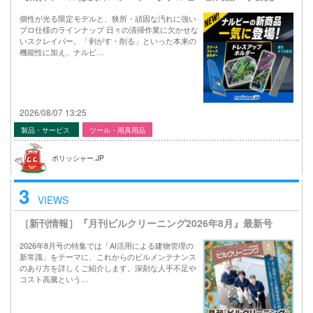
個性が光る限定モデルと、狭所・頑固な汚れに強い
プロ仕様のラインナップ 日々の清掃作業に欠かせな
いスクレイパー。「剥がす・削る」といった本来の
機能性に加え、ナルビ…
2026/08/07 13:25
製品・サービス
ツール・用具用品
ポリッシャー.JP
3
VIEWS
［新刊情報］『月刊ビルクリーニング2026年8月』最新号
2026年8月号の特集では「AI活用による建物管理の
新常識」をテーマに、これからのビルメンテナンス
のあり方を詳しくご紹介します。深刻な人手不足や
コスト高騰という…