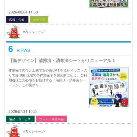
2026/08/04 11:58
広報・告知
メディア
ポリッシャー.JP
6
VIEWS
【新デザイン】清掃済・消毒済シートがリニューアル！
作業完了のひと工夫で安心感UP！明るいイラスト入
りで好印象 現場での作業完了を視覚的に伝え、ご利
用者様に安心感をお届けする「清掃済・消毒済シー
ト」が、この度ポリ…
2026/07/31 10:24
製品・サービス
ツール・用具用品
ポリッシャー.JP