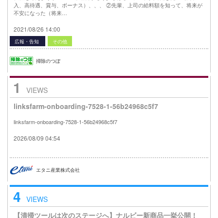
入、高待遇、賞与、ボーナス）、、、 ②先輩、上司の給料額を知って、将来が
不安になった（将来…
2021/08/26 14:00
広報・告知
その他
掃除のつぼ
1
VIEWS
linksfarm-onboarding-7528-1-56b24968c5f7
linksfarm-onboarding-7528-1-56b24968c5f7
2026/08/09 04:54
エタニ産業株式会社
4
VIEWS
【清掃ツールは次のステージへ】ナルビー新商品一挙公開！