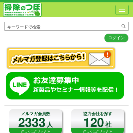
Toggl
navig
ログイン
メルマガ会員数
協力会社を探す
2333
120
人
社
詳しくはクリック≫
詳しくはクリック≫