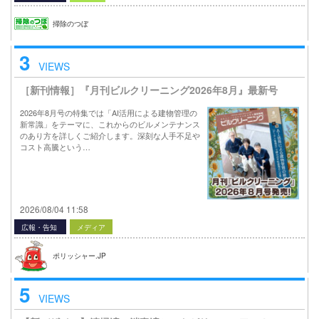
掃除のつぼ
3
VIEWS
［新刊情報］『月刊ビルクリーニング2026年8月』最新号
2026年8月号の特集では「AI活用による建物管理の
新常識」をテーマに、これからのビルメンテナンス
のあり方を詳しくご紹介します。深刻な人手不足や
コスト高騰という…
2026/08/04 11:58
広報・告知
メディア
ポリッシャー.JP
5
VIEWS