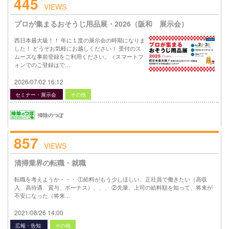
445
VIEWS
プロが集まるおそうじ用品展・2026（阪和 展示会）
西日本最大級！！ 年に１度の展示会の時期になりま
した！ どうぞお気軽にお越しください！ 受付のス
ムーズな事前登録をご利用ください。（スマートフ
ォンでのご登録はで…
2026/07/02 16:12
セミナー・展示会
その他
掃除のつぼ
857
VIEWS
清掃業界の転職・就職
転職を考えようか・・・ ①給料がもう少しほしい、正社員で働きたい（高収
入、高待遇、賞与、ボーナス）、、、 ②先輩、上司の給料額を知って、将来が
不安になった（将来…
2021/08/26 14:00
広報・告知
その他