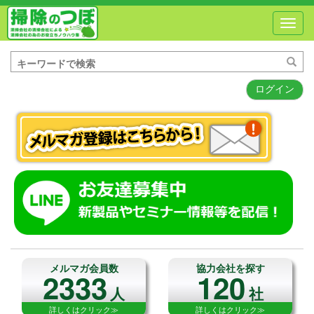
Toggl
navig
ログイン
メルマガ会員数
協力会社を探す
2333
120
人
社
詳しくはクリック≫
詳しくはクリック≫