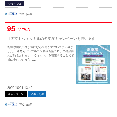
広報・告知
万立（白馬）
95
VIEWS
【万立】ウィッキルの冬支度キャンペーンを行います！
乾燥や換気不足が気になる季節が近づいてまいりま
した。 今冬もインフルエンザや新型コロナの感染拡
大が懸念されます。 ウィッキルを噴霧することで皆
様に少しでも安心し…
2022/10/21 13:40
キャンペーン
消毒・衛生
万立（白馬）