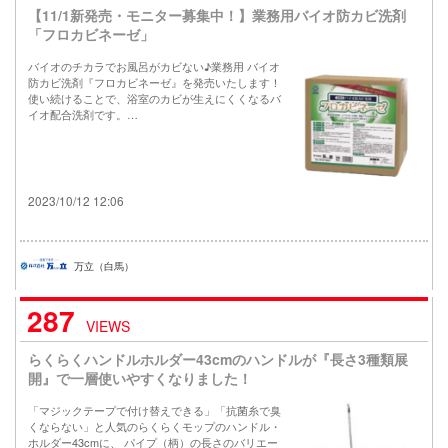
【11/1新発売・モニター募集中！】業務用バイオ防カビ洗剤
「フロカビネーゼ」
バイオのチカラでお風呂がカビない♪業務用 バイオ
防カビ洗剤『フロカビネーゼ』を発売いたします！
使い続けることで、浴室のカビが生えにくくなるバ
イオ配合洗剤です。…
2023/10/12 12:06
万立（白馬）
287
VIEWS
らくらくハンドルホルダー43cmのハンドルが『長さ3種類展
開』で一層使いやすくなりました！
「マジックテープで付け替えできる」「抗菌糸で臭
くならない」と人気のらくらくモップのハンドル・
ホルダー43cmに、 パイプ（柄）の長さのバリエー