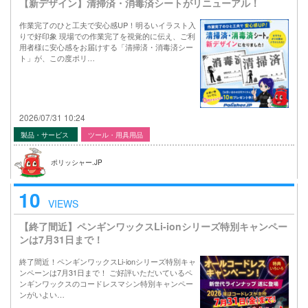
【新デザイン】清掃済・消毒済シートがリニューアル！
作業完了のひと工夫で安心感UP！明るいイラスト入
りで好印象 現場での作業完了を視覚的に伝え、ご利
用者様に安心感をお届けする「清掃済・消毒済シー
ト」が、この度ポリ…
2026/07/31 10:24
製品・サービス
ツール・用具用品
ポリッシャー.JP
10
VIEWS
【終了間近】ペンギンワックスLi-ionシリーズ特別キャンペー
ンは7月31日まで！
終了間近！ペンギンワックスLi-ionシリーズ特別キャ
ンペーンは7月31日まで！ ご好評いただいているペ
ンギンワックスのコードレスマシン特別キャンペー
ンがいよい…