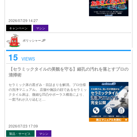
2026/07/29 14:27
キャンペーン
マシン
ポリッシャー.JP
15
VIEWS
【セラミックタイルの美観を守る】細孔の汚れを落とすプロの
清掃術
セラミック床の黒ずみ・目詰まりを解消。プロ仕様
の洗浄マニュアル。 店舗や施設の顔であるセラミッ
クタイル床は、微細な凹凸やポーラス構造により、
一度汚れが入り込むと…
2026/07/23 17:09
製品・サービス
マシン