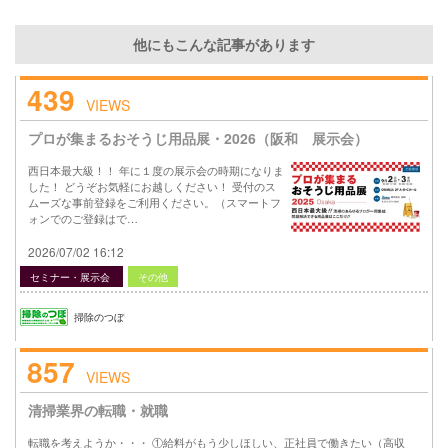
他にもこんな記事があります
439
VIEWS
プロが集まるおそうじ用品展・2026（阪和 展示会）
西日本最大級！！ 年に１度の展示会の時期になりま
した！ どうぞお気軽にお越しください！ 受付のス
ムーズな事前登録をご利用ください。（スマートフ
ォンでのご登録はで…
2026/07/02 16:12
セミナー・展示会
その他
掃除のつぼ
857
VIEWS
清掃業界の転職・就職
転職を考えようか・・・ ①給料がもう少しほしい、正社員で働きたい（高収