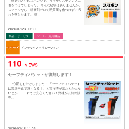
「研磨剤入りのスポンジで、うっかりステンレスに
傷をつけてしまった」 そんな経験はありませんか。
スマポンなら、研磨剤ゼロで硬質面を傷つけずに汚
れを落とせます。 落…
2026/07/23 09:30
製品・サービス
ツール・用具用品
インテックスソリューション
110
VIEWS
セーフティバケットが復刻します！
ご心配をお掛けしました！ 「セーフティバケット
は製造中止で無くなる！」と言う噂が出たとか出な
いとか・・・(^^; ご安心ください！弊社が以前の販
売…
2026/02/18 11:06