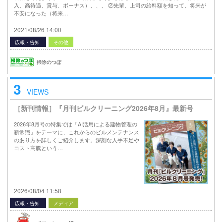
入、高待遇、賞与、ボーナス）、、、 ②先輩、上司の給料額を知って、将来が
不安になった（将来…
2021/08/26 14:00
広報・告知
その他
掃除のつぼ
3
VIEWS
［新刊情報］『月刊ビルクリーニング2026年8月』最新号
2026年8月号の特集では「AI活用による建物管理の
新常識」をテーマに、これからのビルメンテナンス
のあり方を詳しくご紹介します。深刻な人手不足や
コスト高騰という…
2026/08/04 11:58
広報・告知
メディア