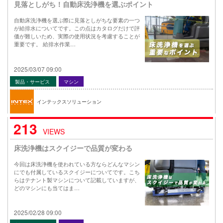
見落としがち！自動床洗浄機を選ぶポイント
自動床洗浄機を選ぶ際に見落としがちな要素の一つ
が給排水についてです。この点はカタログだけで評
価が難しいため、実際の使用状況を考慮することが
重要です。 給排水作業…
2025/03/07 09:00
製品・サービス
マシン
インテックスソリューション
213
VIEWS
床洗浄機はスクイジーで品質が変わる
今回は床洗浄機を使われている方ならどんなマシン
にでも付属しているスクイジーについてです。こち
らはテナント製マシンについて記載していますが、
どのマシンにも当てはま…
2025/02/28 09:00