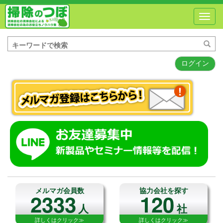
Toggl
navig
ログイン
メルマガ会員数
協力会社を探す
2333
120
人
社
詳しくはクリック≫
詳しくはクリック≫