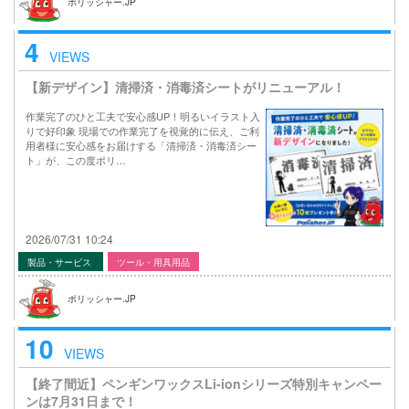
ポリッシャー.JP
4
VIEWS
【新デザイン】清掃済・消毒済シートがリニューアル！
作業完了のひと工夫で安心感UP！明るいイラスト入
りで好印象 現場での作業完了を視覚的に伝え、ご利
用者様に安心感をお届けする「清掃済・消毒済シー
ト」が、この度ポリ…
2026/07/31 10:24
製品・サービス
ツール・用具用品
ポリッシャー.JP
10
VIEWS
【終了間近】ペンギンワックスLi-ionシリーズ特別キャンペー
ンは7月31日まで！