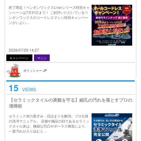
終了間近！ペンギンワックスLi-ionシリーズ特別キャ
ンペーンは7月31日まで！ ご好評いただいているペ
ンギンワックスのコードレスマシン特別キャンペー
ンがいよい…
2026/07/29 14:27
キャンペーン
マシン
ポリッシャー.JP
15
VIEWS
【セラミックタイルの美観を守る】細孔の汚れを落とすプロの
清掃術
セラミック床の黒ずみ・目詰まりを解消。プロ仕様
の洗浄マニュアル。 店舗や施設の顔であるセラミッ
クタイル床は、微細な凹凸やポーラス構造により、
一度汚れが入り込むと…