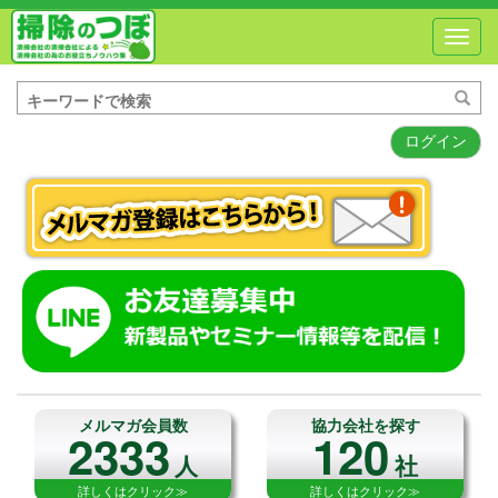
Toggl
navig
ログイン
メルマガ会員数
協力会社を探す
2333
120
人
社
詳しくはクリック≫
詳しくはクリック≫