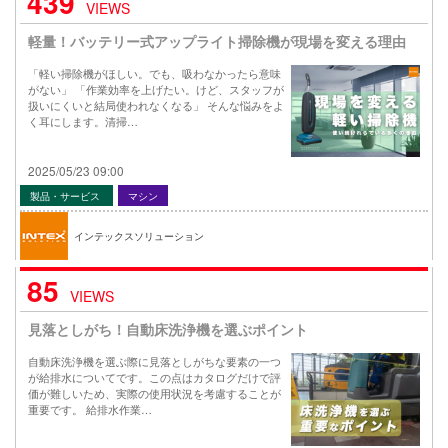
439
VIEWS
軽量！バッテリー式アップライト掃除機が現場を変える理由
「軽い掃除機がほしい。でも、吸わなかったら意味
がない」 「作業効率を上げたい。けど、スタッフが
扱いにくいと結局使われなくなる」 そんな悩みをよ
く耳にします。清掃…
2025/05/23 09:00
製品・サービス
マシン
インテックスソリューション
85
VIEWS
見落としがち！自動床洗浄機を選ぶポイント
自動床洗浄機を選ぶ際に見落としがちな要素の一つ
が給排水についてです。この点はカタログだけで評
価が難しいため、実際の使用状況を考慮することが
重要です。 給排水作業…