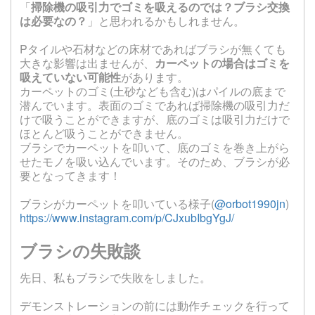
「
掃除機の吸引力でゴミを吸えるのでは？ブラシ交換
は必要なの？
」と思われるかもしれません。
Pタイルや石材などの床材であればブラシが無くても
大きな影響は出ませんが、
カーペットの場合はゴミを
吸えていない可能性
があります。
カーペットのゴミ(土砂なども含む)はパイルの底まで
潜んでいます。表面のゴミであれば掃除機の吸引力だ
けで吸うことができますが、底のゴミは吸引力だけで
ほとんど吸うことができません。
ブラシでカーペットを叩いて、底のゴミを巻き上がら
せたモノを吸い込んでいます。そのため、ブラシが必
要となってきます！
ブラシがカーペットを叩いている様子(
@orbot1990jn
)
https://www.instagram.com/p/CJxubIbgYgJ/
ブラシの失敗談
先日、私もブラシで失敗をしました。
デモンストレーションの前には動作チェックを行って