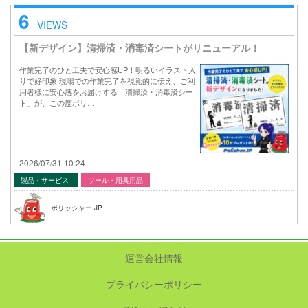
6
VIEWS
【新デザイン】清掃済・消毒済シートがリニューアル！
作業完了のひと工夫で安心感UP！明るいイラスト入
りで好印象 現場での作業完了を視覚的に伝え、ご利
用者様に安心感をお届けする「清掃済・消毒済シー
ト」が、この度ポリ…
2026/07/31 10:24
製品・サービス
ツール・用具用品
ポリッシャー.JP
運営会社情報
プライバシーポリシー