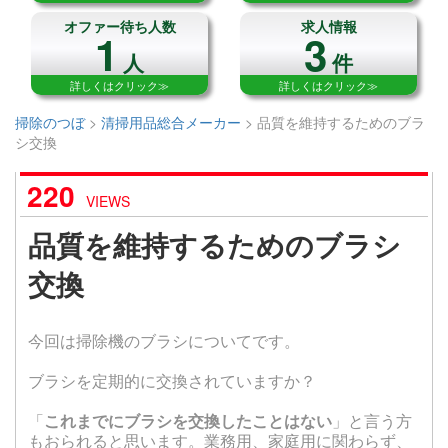
オファー待ち人数
求人情報
1
3
人
件
詳しくはクリック≫
詳しくはクリック≫
掃除のつぼ
>
清掃用品総合メーカー
>
品質を維持するためのブラ
シ交換
220
VIEWS
品質を維持するためのブラシ
交換
今回は掃除機のブラシについてです。
ブラシを定期的に交換されていますか？
「
これまでにブラシを交換したことはない
」と言う方
もおられると思います。業務用、家庭用に関わらず、