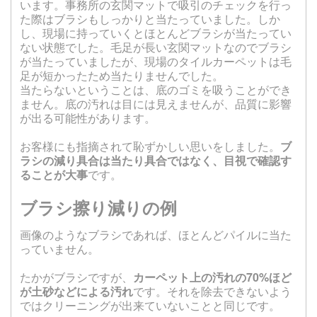
います。事務所の玄関マットで吸引のチェックを行っ
た際はブラシもしっかりと当たっていました。しか
し、現場に持っていくとほとんどブラシが当たってい
ない状態でした。毛足が長い玄関マットなのでブラシ
が当たっていましたが、現場のタイルカーペットは毛
足が短かったため当たりませんでした。
当たらないということは、底のゴミを吸うことができ
ません。底の汚れは目には見えませんが、品質に影響
が出る可能性があります。
お客様にも指摘されて恥ずかしい思いをしました。
ブ
ラシの減り具合は当たり具合ではなく、目視で確認す
ることが大事
です。
ブラシ擦り減りの例
画像のようなブラシであれば、ほとんどパイルに当た
っていません。
たかがブラシですが、
カーペット上の汚れの70%ほど
が土砂などによる汚れ
です。それを除去できないよう
ではクリーニングが出来ていないことと同じです。