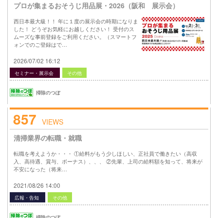
プロが集まるおそうじ用品展・2026（阪和 展示会）
西日本最大級！！ 年に１度の展示会の時期になりま
した！ どうぞお気軽にお越しください！ 受付のス
ムーズな事前登録をご利用ください。（スマートフ
ォンでのご登録はで…
2026/07/02 16:12
セミナー・展示会
その他
掃除のつぼ
857
VIEWS
清掃業界の転職・就職
転職を考えようか・・・ ①給料がもう少しほしい、正社員で働きたい（高収
入、高待遇、賞与、ボーナス）、、、 ②先輩、上司の給料額を知って、将来が
不安になった（将来…
2021/08/26 14:00
広報・告知
その他
掃除のつぼ