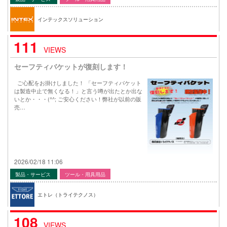
インテックスソリューション
111
VIEWS
セーフティバケットが復刻します！
ご心配をお掛けしました！ 「セーフティバケット
は製造中止で無くなる！」と言う噂が出たとか出な
いとか・・・(^^; ご安心ください！弊社が以前の販
売…
2026/02/18 11:06
製品・サービス
ツール・用具用品
エトレ（トライテクノス）
108
VIEWS